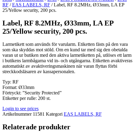
RF
/
EAS LABELS, RF
/ Label, RF 8.2MHz, Ø33mm, LA EP
25/Yellow security, 200 pcs.
Label, RF 8.2MHz, Ø33mm, LA EP
25/Yellow security, 200 pcs.
Larmetikett som används för varularm. Etiketten fästs på den vara
som ska skyddas mot stöld. Om en kund tar med sig den obetalda
varan ut ur butiken med den aktiva larmetiketten på, utlöses ett larm
i butikens larmbågarna vid in- och utgångarna. Etiketten avaktiveras
automatiskt av avaktiveringsmaskinen när varan flyttas förbi
streckkodsläsaren av kassapersonalen.
Typ: RF
Format: Ø33mm
Förtryckt: ”Security Protected”
Etiketter per rulle: 200 st.
Login to see prices
Artikelnummer
11581
Kategori
EAS LABELS, RF
Relaterade produkter