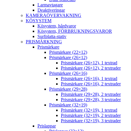
Larmavtagare
Deaktiveringar
KAMERAÖVERVAKNING
KÖSYSTEM
Kösystem, hårdvaror
Kösystem, FÖRBRUKNINGSVAROR
Surfplatta-stativ
PRISMÄRKNING
Prismärkare
Prismärkare (22×12)
Prismärkare (26×12)
Prismärkare (26×12), 1 textrad
Prismärkare (26×12), 2 textrader
Prismärkare (26×16)
Prismärkare (26×16), 1 textrad
Prismärkare (26×16), 2 textrader
Prismärkare (29×28)
Prismärkare (29×28), 2 textrader
Prismärkare (29×28), 3 textrader
Prismärkare (32×19)
Prismärkare (32×19), 1 textrad
Prismärkare (32×19), 2 textrader
Prismärkare (32×19), 3 textrader
Prislappar