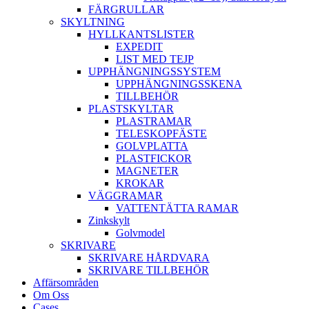
FÄRGRULLAR
SKYLTNING
HYLLKANTSLISTER
EXPEDIT
LIST MED TEJP
UPPHÄNGNINGSSYSTEM
UPPHÄNGNINGSSKENA
TILLBEHÖR
PLASTSKYLTAR
PLASTRAMAR
TELESKOPFÄSTE
GOLVPLATTA
PLASTFICKOR
MAGNETER
KROKAR
VÄGGRAMAR
VATTENTÄTTA RAMAR
Zinkskylt
Golvmodel
SKRIVARE
SKRIVARE HÅRDVARA
SKRIVARE TILLBEHÖR
Affärsområden
Om Oss
Cases