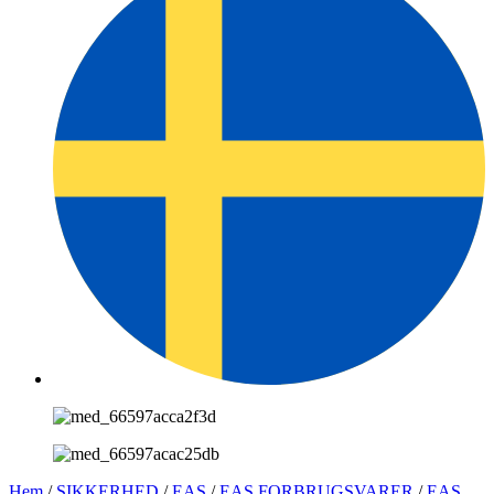
Hem
/
SIKKERHED
/
EAS
/
EAS FORBRUGSVARER
/
EAS