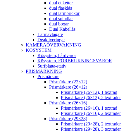
dual etiketter
dual flasklås
dual larmbrickor
dual spindlar
dual boxar
Dual Kabellås
Larmavtagare
Deaktiveringar
KAMERAÖVERVAKNING
KÖSYSTEM
Kösystem, hårdvaror
Kösystem, FÖRBRUKNINGSVAROR
Surfplatta-stativ
PRISMÄRKNING
Prismärkare
Prismärkare (22×12)
Prismärkare (26×12)
Prismärkare (26×12), 1 textrad
Prismärkare (26×12), 2 textrader
Prismärkare (26×16)
Prismärkare (26×16), 1 textrad
Prismärkare (26×16), 2 textrader
Prismärkare (29×28)
Prismärkare (29×28), 2 textrader
Prismärkare (29×28), 3 textrader