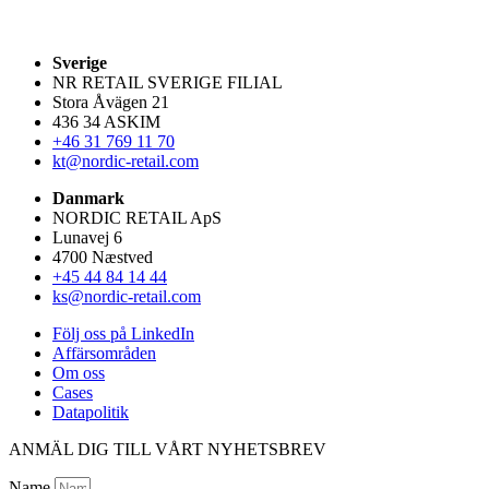
Sverige
NR RETAIL SVERIGE FILIAL
Stora Åvägen 21
436 34 ASKIM
+46 31 769 11 70
kt@nordic-retail.com
Danmark
NORDIC RETAIL ApS
Lunavej 6
4700 Næstved
+45 44 84 14 44
ks@nordic-retail.com
Följ oss på LinkedIn
Affärsområden
Om oss
Cases
Datapolitik
ANMÄL DIG TILL VÅRT NYHETSBREV
Name