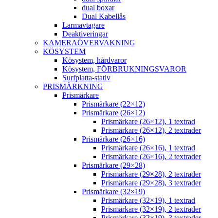
dual boxar
Dual Kabellås
Larmavtagare
Deaktiveringar
KAMERAÖVERVAKNING
KÖSYSTEM
Kösystem, hårdvaror
Kösystem, FÖRBRUKNINGSVAROR
Surfplatta-stativ
PRISMÄRKNING
Prismärkare
Prismärkare (22×12)
Prismärkare (26×12)
Prismärkare (26×12), 1 textrad
Prismärkare (26×12), 2 textrader
Prismärkare (26×16)
Prismärkare (26×16), 1 textrad
Prismärkare (26×16), 2 textrader
Prismärkare (29×28)
Prismärkare (29×28), 2 textrader
Prismärkare (29×28), 3 textrader
Prismärkare (32×19)
Prismärkare (32×19), 1 textrad
Prismärkare (32×19), 2 textrader
Prismärkare (32×19), 3 textrader