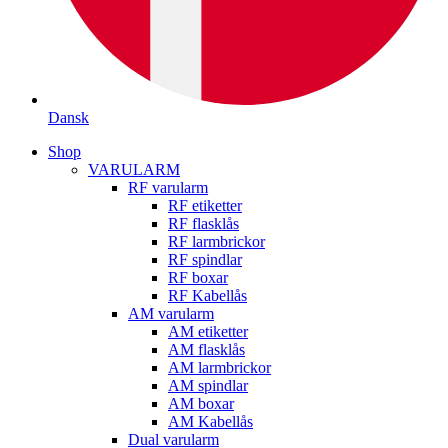
Dansk
Shop
VARULARM
RF varularm
RF etiketter
RF flasklås
RF larmbrickor
RF spindlar
RF boxar
RF Kabellås
AM varularm
AM etiketter
AM flasklås
AM larmbrickor
AM spindlar
AM boxar
AM Kabellås
Dual varularm