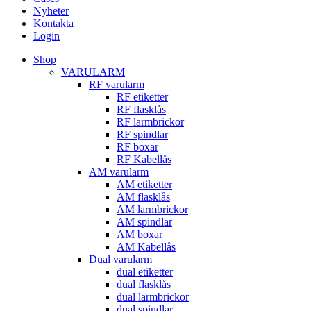
Nyheter
Kontakta
Login
Shop
VARULARM
RF varularm
RF etiketter
RF flasklås
RF larmbrickor
RF spindlar
RF boxar
RF Kabellås
AM varularm
AM etiketter
AM flasklås
AM larmbrickor
AM spindlar
AM boxar
AM Kabellås
Dual varularm
dual etiketter
dual flasklås
dual larmbrickor
dual spindlar