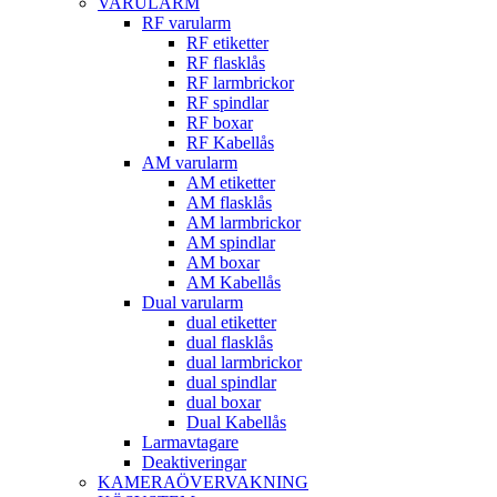
VARULARM
RF varularm
RF etiketter
RF flasklås
RF larmbrickor
RF spindlar
RF boxar
RF Kabellås
AM varularm
AM etiketter
AM flasklås
AM larmbrickor
AM spindlar
AM boxar
AM Kabellås
Dual varularm
dual etiketter
dual flasklås
dual larmbrickor
dual spindlar
dual boxar
Dual Kabellås
Larmavtagare
Deaktiveringar
KAMERAÖVERVAKNING