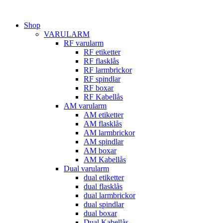
Hoppa
till
Shop
innehåll
VARULARM
RF varularm
RF etiketter
RF flasklås
RF larmbrickor
RF spindlar
RF boxar
RF Kabellås
AM varularm
AM etiketter
AM flasklås
AM larmbrickor
AM spindlar
AM boxar
AM Kabellås
Dual varularm
dual etiketter
dual flasklås
dual larmbrickor
dual spindlar
dual boxar
Dual Kabellås