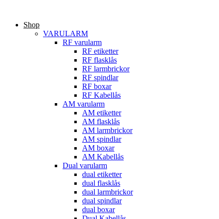
Hoppa
till
Shop
innehåll
VARULARM
RF varularm
RF etiketter
RF flasklås
RF larmbrickor
RF spindlar
RF boxar
RF Kabellås
AM varularm
AM etiketter
AM flasklås
AM larmbrickor
AM spindlar
AM boxar
AM Kabellås
Dual varularm
dual etiketter
dual flasklås
dual larmbrickor
dual spindlar
dual boxar
Dual Kabellås