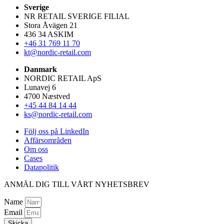
Sverige
NR RETAIL SVERIGE FILIAL
Stora Åvägen 21
436 34 ASKIM
+46 31 769 11 70
kt@nordic-retail.com
Danmark
NORDIC RETAIL ApS
Lunavej 6
4700 Næstved
+45 44 84 14 44
ks@nordic-retail.com
Följ oss på LinkedIn
Affärsområden
Om oss
Cases
Datapolitik
ANMÄL DIG TILL VÅRT NYHETSBREV
Name
Email
Skicka