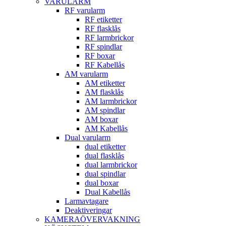
VARULARM
RF varularm
RF etiketter
RF flasklås
RF larmbrickor
RF spindlar
RF boxar
RF Kabellås
AM varularm
AM etiketter
AM flasklås
AM larmbrickor
AM spindlar
AM boxar
AM Kabellås
Dual varularm
dual etiketter
dual flasklås
dual larmbrickor
dual spindlar
dual boxar
Dual Kabellås
Larmavtagare
Deaktiveringar
KAMERAÖVERVAKNING