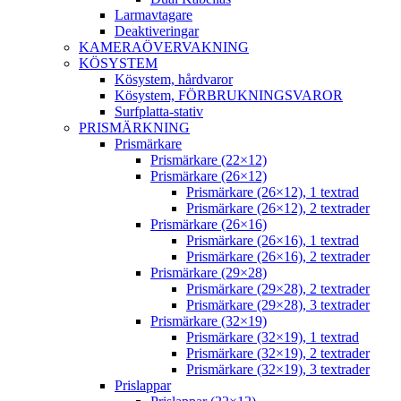
Larmavtagare
Deaktiveringar
KAMERAÖVERVAKNING
KÖSYSTEM
Kösystem, hårdvaror
Kösystem, FÖRBRUKNINGSVAROR
Surfplatta-stativ
PRISMÄRKNING
Prismärkare
Prismärkare (22×12)
Prismärkare (26×12)
Prismärkare (26×12), 1 textrad
Prismärkare (26×12), 2 textrader
Prismärkare (26×16)
Prismärkare (26×16), 1 textrad
Prismärkare (26×16), 2 textrader
Prismärkare (29×28)
Prismärkare (29×28), 2 textrader
Prismärkare (29×28), 3 textrader
Prismärkare (32×19)
Prismärkare (32×19), 1 textrad
Prismärkare (32×19), 2 textrader
Prismärkare (32×19), 3 textrader
Prislappar