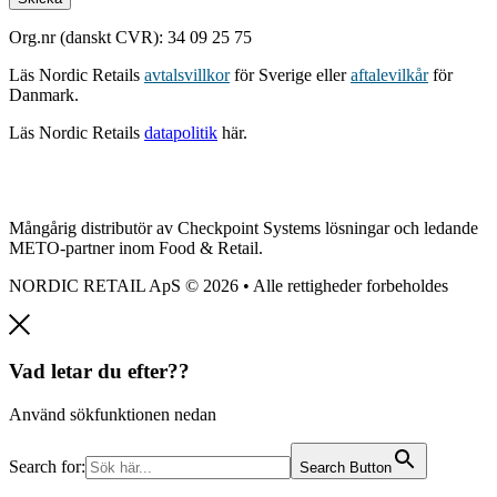
Org.nr (danskt CVR): 34 09 25 75
Läs Nordic Retails
avtalsvillkor
för Sverige eller
aftalevilkår
för
Danmark.
Läs Nordic Retails
datapolitik
här.
Mångårig distributör av Checkpoint Systems lösningar och ledande
METO-partner inom Food & Retail.
NORDIC RETAIL ApS © 2026 • Alle rettigheder forbeholdes
Vad letar du efter??
Använd sökfunktionen nedan
Search for:
Search Button