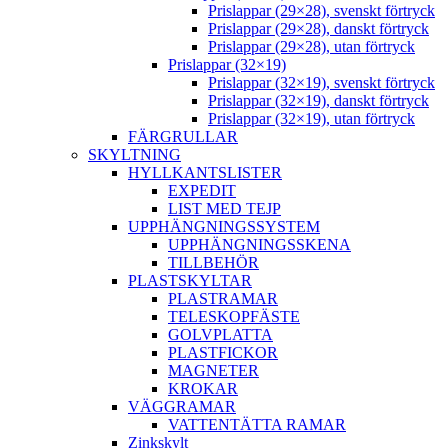
Prislappar (29×28), svenskt förtryck
Prislappar (29×28), danskt förtryck
Prislappar (29×28), utan förtryck
Prislappar (32×19)
Prislappar (32×19), svenskt förtryck
Prislappar (32×19), danskt förtryck
Prislappar (32×19), utan förtryck
FÄRGRULLAR
SKYLTNING
HYLLKANTSLISTER
EXPEDIT
LIST MED TEJP
UPPHÄNGNINGSSYSTEM
UPPHÄNGNINGSSKENA
TILLBEHÖR
PLASTSKYLTAR
PLASTRAMAR
TELESKOPFÄSTE
GOLVPLATTA
PLASTFICKOR
MAGNETER
KROKAR
VÄGGRAMAR
VATTENTÄTTA RAMAR
Zinkskylt