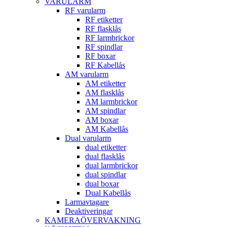
VARULARM
RF varularm
RF etiketter
RF flasklås
RF larmbrickor
RF spindlar
RF boxar
RF Kabellås
AM varularm
AM etiketter
AM flasklås
AM larmbrickor
AM spindlar
AM boxar
AM Kabellås
Dual varularm
dual etiketter
dual flasklås
dual larmbrickor
dual spindlar
dual boxar
Dual Kabellås
Larmavtagare
Deaktiveringar
KAMERAÖVERVAKNING