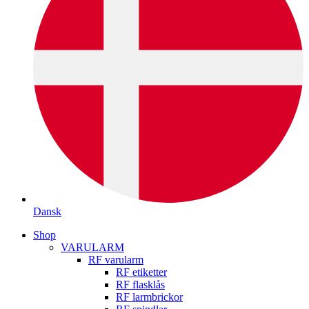
Dansk
Shop
VARULARM
RF varularm
RF etiketter
RF flasklås
RF larmbrickor