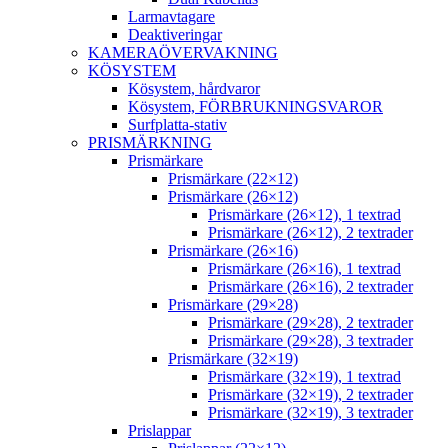
Larmavtagare
Deaktiveringar
KAMERAÖVERVAKNING
KÖSYSTEM
Kösystem, hårdvaror
Kösystem, FÖRBRUKNINGSVAROR
Surfplatta-stativ
PRISMÄRKNING
Prismärkare
Prismärkare (22×12)
Prismärkare (26×12)
Prismärkare (26×12), 1 textrad
Prismärkare (26×12), 2 textrader
Prismärkare (26×16)
Prismärkare (26×16), 1 textrad
Prismärkare (26×16), 2 textrader
Prismärkare (29×28)
Prismärkare (29×28), 2 textrader
Prismärkare (29×28), 3 textrader
Prismärkare (32×19)
Prismärkare (32×19), 1 textrad
Prismärkare (32×19), 2 textrader
Prismärkare (32×19), 3 textrader
Prislappar