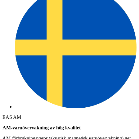
EAS AM
AM-varuövervakning av hög kvalitet
AM-förbrukningsvaror (akustisk-magnetisk varuövervakning) ger