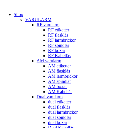
Hoppa
till
Shop
innehåll
VARULARM
RF varularm
RF etiketter
RF flasklås
RF larmbrickor
RF spindlar
RF boxar
RF Kabellås
AM varularm
AM etiketter
AM flasklås
AM larmbrickor
AM spindlar
AM boxar
AM Kabellås
Dual varularm
dual etiketter
dual flasklås
dual larmbrickor
dual spindlar
dual boxar
Dual Kabellås