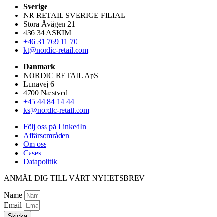
Sverige
NR RETAIL SVERIGE FILIAL
Stora Åvägen 21
436 34 ASKIM
+46 31 769 11 70
kt@nordic-retail.com
Danmark
NORDIC RETAIL ApS
Lunavej 6
4700 Næstved
+45 44 84 14 44
ks@nordic-retail.com
Följ oss på LinkedIn
Affärsområden
Om oss
Cases
Datapolitik
ANMÄL DIG TILL VÅRT NYHETSBREV
Name
Email
Skicka