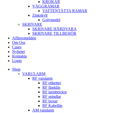
KROKAR
VÄGGRAMAR
VATTENTÄTTA RAMAR
Zinkskylt
Golvmodel
SKRIVARE
SKRIVARE HÅRDVARA
SKRIVARE TILLBEHÖR
Affärsområden
Om Oss
Cases
Nyheter
Kontakta
Login
Shop
VARULARM
RF varularm
RF etiketter
RF flasklås
RF larmbrickor
RF spindlar
RF boxar
RF Kabellås
AM varularm