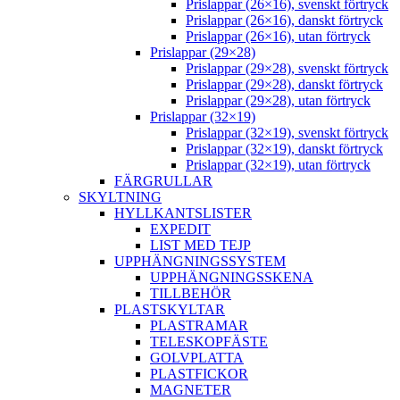
Prislappar (26×16), svenskt förtryck
Prislappar (26×16), danskt förtryck
Prislappar (26×16), utan förtryck
Prislappar (29×28)
Prislappar (29×28), svenskt förtryck
Prislappar (29×28), danskt förtryck
Prislappar (29×28), utan förtryck
Prislappar (32×19)
Prislappar (32×19), svenskt förtryck
Prislappar (32×19), danskt förtryck
Prislappar (32×19), utan förtryck
FÄRGRULLAR
SKYLTNING
HYLLKANTSLISTER
EXPEDIT
LIST MED TEJP
UPPHÄNGNINGSSYSTEM
UPPHÄNGNINGSSKENA
TILLBEHÖR
PLASTSKYLTAR
PLASTRAMAR
TELESKOPFÄSTE
GOLVPLATTA
PLASTFICKOR
MAGNETER