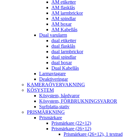
AM etiketter
AM flasklås
AM larmbrickor
AM spindlar
AM boxar
AM Kabellås
Dual varularm
dual etiketter
dual flasklås
dual larmbrickor
dual spindlar
dual boxar
Dual Kabellås
Larmavtagare
Deaktiveringar
KAMERAÖVERVAKNING
KÖSYSTEM
Kösystem, hårdvaror
Kösystem, FÖRBRUKNINGSVAROR
Surfplatta-stativ
PRISMÄRKNING
Prismärkare
Prismärkare (22×12)
Prismärkare (26×12)
Prismärkare (26×12), 1 textrad