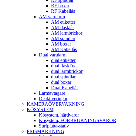
RF spindlar
RF boxar
RF Kabellås
AM varularm
AM etiketter
AM flasklås
AM larmbrickor
AM spindlar
AM boxar
AM Kabellås
Dual varularm
dual etiketter
dual flasklås
dual larmbrickor
dual spindlar
dual boxar
Dual Kabellås
Larmavtagare
Deaktiveringar
KAMERAÖVERVAKNING
KÖSYSTEM
Kösystem, hårdvaror
Kösystem, FÖRBRUKNINGSVAROR
Surfplatta-stativ
PRISMÄRKNING