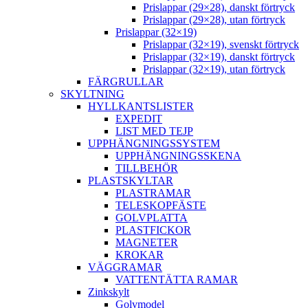
Prislappar (29×28), danskt förtryck
Prislappar (29×28), utan förtryck
Prislappar (32×19)
Prislappar (32×19), svenskt förtryck
Prislappar (32×19), danskt förtryck
Prislappar (32×19), utan förtryck
FÄRGRULLAR
SKYLTNING
HYLLKANTSLISTER
EXPEDIT
LIST MED TEJP
UPPHÄNGNINGSSYSTEM
UPPHÄNGNINGSSKENA
TILLBEHÖR
PLASTSKYLTAR
PLASTRAMAR
TELESKOPFÄSTE
GOLVPLATTA
PLASTFICKOR
MAGNETER
KROKAR
VÄGGRAMAR
VATTENTÄTTA RAMAR
Zinkskylt
Golvmodel