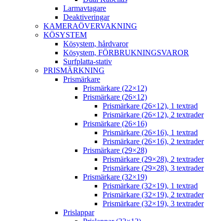
Larmavtagare
Deaktiveringar
KAMERAÖVERVAKNING
KÖSYSTEM
Kösystem, hårdvaror
Kösystem, FÖRBRUKNINGSVAROR
Surfplatta-stativ
PRISMÄRKNING
Prismärkare
Prismärkare (22×12)
Prismärkare (26×12)
Prismärkare (26×12), 1 textrad
Prismärkare (26×12), 2 textrader
Prismärkare (26×16)
Prismärkare (26×16), 1 textrad
Prismärkare (26×16), 2 textrader
Prismärkare (29×28)
Prismärkare (29×28), 2 textrader
Prismärkare (29×28), 3 textrader
Prismärkare (32×19)
Prismärkare (32×19), 1 textrad
Prismärkare (32×19), 2 textrader
Prismärkare (32×19), 3 textrader
Prislappar