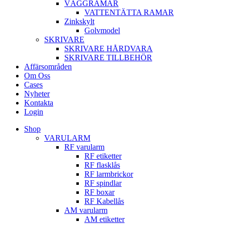
VÄGGRAMAR
VATTENTÄTTA RAMAR
Zinkskylt
Golvmodel
SKRIVARE
SKRIVARE HÅRDVARA
SKRIVARE TILLBEHÖR
Affärsområden
Om Oss
Cases
Nyheter
Kontakta
Login
Shop
VARULARM
RF varularm
RF etiketter
RF flasklås
RF larmbrickor
RF spindlar
RF boxar
RF Kabellås
AM varularm
AM etiketter