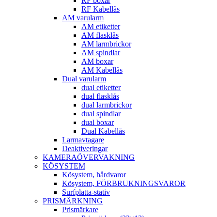
RF boxar
RF Kabellås
AM varularm
AM etiketter
AM flasklås
AM larmbrickor
AM spindlar
AM boxar
AM Kabellås
Dual varularm
dual etiketter
dual flasklås
dual larmbrickor
dual spindlar
dual boxar
Dual Kabellås
Larmavtagare
Deaktiveringar
KAMERAÖVERVAKNING
KÖSYSTEM
Kösystem, hårdvaror
Kösystem, FÖRBRUKNINGSVAROR
Surfplatta-stativ
PRISMÄRKNING
Prismärkare