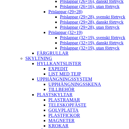
Prislappar (26×16), danskt förtryck
Prislappar (26×16), utan förtryck
Prislappar (29×28)
Prislappar (29×28), svenskt förtryck
Prislappar (29×28), danskt förtryck
Prislappar (29×28), utan förtryck
Prislappar (32×19)
Prislappar (32×19), svenskt förtryck
Prislappar (32×19), danskt förtryck
Prislappar (32×19), utan förtryck
FÄRGRULLAR
SKYLTNING
HYLLKANTSLISTER
EXPEDIT
LIST MED TEJP
UPPHÄNGNINGSSYSTEM
UPPHÄNGNINGSSKENA
TILLBEHÖR
PLASTSKYLTAR
PLASTRAMAR
TELESKOPFÄSTE
GOLVPLATTA
PLASTFICKOR
MAGNETER
KROKAR