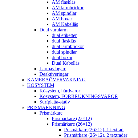
AM flasklås
AM larmbrickor
AM spindlar
AM boxar
AM Kabellås
Dual varularm
dual etiketter
dual flasklås
dual larmbrickor
dual spindlar
dual boxar
Dual Kabellås
Larmavtagare
Deaktiveringar
KAMERAÖVERVAKNING
KÖSYSTEM
Kösystem, hårdvaror
Kösystem, FÖRBRUKNINGSVAROR
Surfplatta-stativ
PRISMÄRKNING
Prismärkare
Prismärkare (22×12)
Prismärkare (26×12)
Prismärkare (26×12), 1 textrad
Prismärkare (26×12), 2 textrader