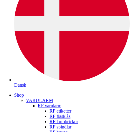
Dansk
Shop
VARULARM
RF varularm
RF etiketter
RF flasklås
RF larmbrickor
RF spindlar