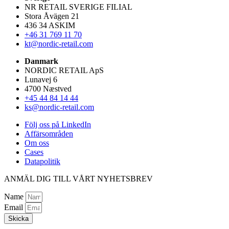
NR RETAIL SVERIGE FILIAL
Stora Åvägen 21
436 34 ASKIM
+46 31 769 11 70
kt@nordic-retail.com
Danmark
NORDIC RETAIL ApS
Lunavej 6
4700 Næstved
+45 44 84 14 44
ks@nordic-retail.com
Följ oss på LinkedIn
Affärsområden
Om oss
Cases
Datapolitik
ANMÄL DIG TILL VÅRT NYHETSBREV
Name
Email
Skicka