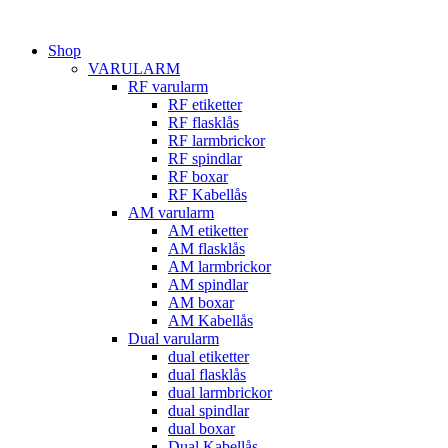
Hoppa
till
Shop
innehåll
VARULARM
RF varularm
RF etiketter
RF flasklås
RF larmbrickor
RF spindlar
RF boxar
RF Kabellås
AM varularm
AM etiketter
AM flasklås
AM larmbrickor
AM spindlar
AM boxar
AM Kabellås
Dual varularm
dual etiketter
dual flasklås
dual larmbrickor
dual spindlar
dual boxar
Dual Kabellås