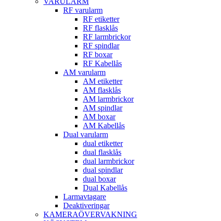
VARULARM
RF varularm
RF etiketter
RF flasklås
RF larmbrickor
RF spindlar
RF boxar
RF Kabellås
AM varularm
AM etiketter
AM flasklås
AM larmbrickor
AM spindlar
AM boxar
AM Kabellås
Dual varularm
dual etiketter
dual flasklås
dual larmbrickor
dual spindlar
dual boxar
Dual Kabellås
Larmavtagare
Deaktiveringar
KAMERAÖVERVAKNING