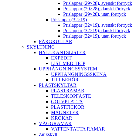
Prislappar (29×28), svenskt förtryck
Prislappar (29×28), danskt förtryck
Prislappar (29×28), utan förtryck
Prislappar (32×19)
Prislappar (32×19), svenskt förtryck
Prislappar (32×19), danskt förtryck
Prislappar (32×19), utan förtryck
FÄRGRULLAR
SKYLTNING
HYLLKANTSLISTER
EXPEDIT
LIST MED TEJP
UPPHÄNGNINGSSYSTEM
UPPHÄNGNINGSSKENA
TILLBEHÖR
PLASTSKYLTAR
PLASTRAMAR
TELESKOPFÄSTE
GOLVPLATTA
PLASTFICKOR
MAGNETER
KROKAR
VÄGGRAMAR
VATTENTÄTTA RAMAR
Zinkskylt