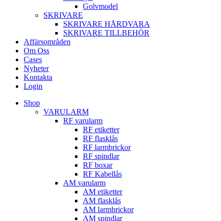
Golvmodel
SKRIVARE
SKRIVARE HÅRDVARA
SKRIVARE TILLBEHÖR
Affärsområden
Om Oss
Cases
Nyheter
Kontakta
Login
Shop
VARULARM
RF varularm
RF etiketter
RF flasklås
RF larmbrickor
RF spindlar
RF boxar
RF Kabellås
AM varularm
AM etiketter
AM flasklås
AM larmbrickor
AM spindlar