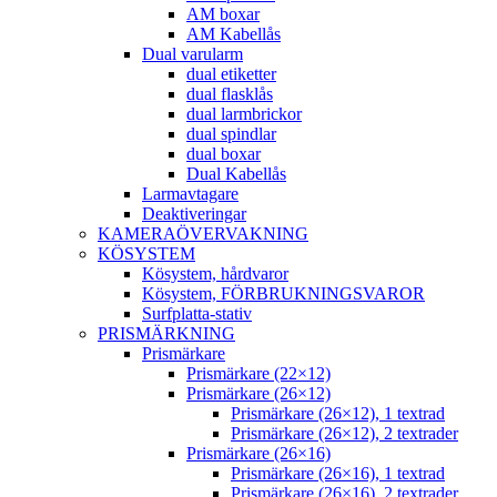
AM boxar
AM Kabellås
Dual varularm
dual etiketter
dual flasklås
dual larmbrickor
dual spindlar
dual boxar
Dual Kabellås
Larmavtagare
Deaktiveringar
KAMERAÖVERVAKNING
KÖSYSTEM
Kösystem, hårdvaror
Kösystem, FÖRBRUKNINGSVAROR
Surfplatta-stativ
PRISMÄRKNING
Prismärkare
Prismärkare (22×12)
Prismärkare (26×12)
Prismärkare (26×12), 1 textrad
Prismärkare (26×12), 2 textrader
Prismärkare (26×16)
Prismärkare (26×16), 1 textrad
Prismärkare (26×16), 2 textrader