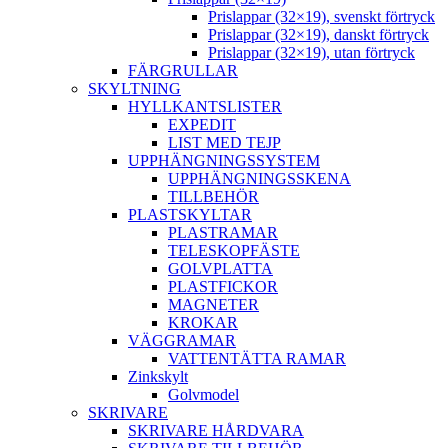
Prislappar (32×19), svenskt förtryck
Prislappar (32×19), danskt förtryck
Prislappar (32×19), utan förtryck
FÄRGRULLAR
SKYLTNING
HYLLKANTSLISTER
EXPEDIT
LIST MED TEJP
UPPHÄNGNINGSSYSTEM
UPPHÄNGNINGSSKENA
TILLBEHÖR
PLASTSKYLTAR
PLASTRAMAR
TELESKOPFÄSTE
GOLVPLATTA
PLASTFICKOR
MAGNETER
KROKAR
VÄGGRAMAR
VATTENTÄTTA RAMAR
Zinkskylt
Golvmodel
SKRIVARE
SKRIVARE HÅRDVARA