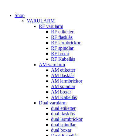
Hoppa
till
Shop
innehåll
VARULARM
RF varularm
RF etiketter
RF flasklås
RF larmbrickor
RF spindlar
RF boxar
RF Kabellås
AM varularm
AM etiketter
AM flasklås
AM larmbrickor
AM spindlar
AM boxar
AM Kabellås
Dual varularm
dual etiketter
dual flasklås
dual larmbrickor
dual spindlar
dual boxar
Dual Kabellås