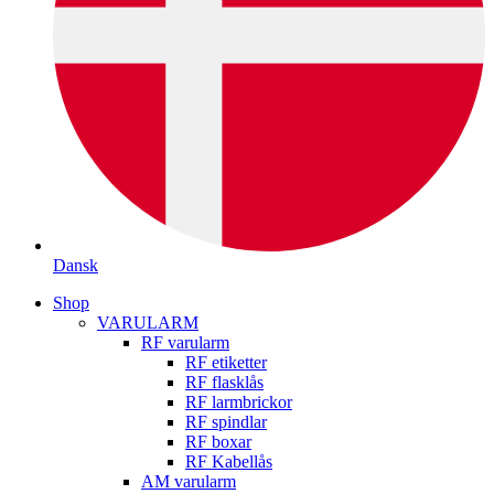
Dansk
Shop
VARULARM
RF varularm
RF etiketter
RF flasklås
RF larmbrickor
RF spindlar
RF boxar
RF Kabellås
AM varularm