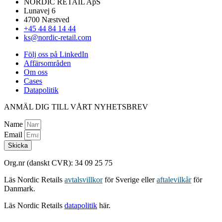
NORDIC RETAIL ApS
Lunavej 6
4700 Næstved
+45 44 84 14 44
ks@nordic-retail.com
Följ oss på LinkedIn
Affärsområden
Om oss
Cases
Datapolitik
ANMÄL DIG TILL VÅRT NYHETSBREV
Name
Email
Skicka
Org.nr (danskt CVR): 34 09 25 75
Läs Nordic Retails
avtalsvillkor
för Sverige eller
aftalevilkår
för
Danmark.
Läs Nordic Retails
datapolitik
här.