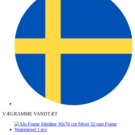
VÆGRAMME VANDTÆT