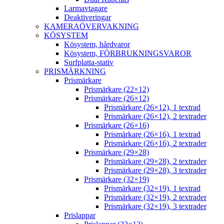
Larmavtagare
Deaktiveringar
KAMERAÖVERVAKNING
KÖSYSTEM
Kösystem, hårdvaror
Kösystem, FÖRBRUKNINGSVAROR
Surfplatta-stativ
PRISMÄRKNING
Prismärkare
Prismärkare (22×12)
Prismärkare (26×12)
Prismärkare (26×12), 1 textrad
Prismärkare (26×12), 2 textrader
Prismärkare (26×16)
Prismärkare (26×16), 1 textrad
Prismärkare (26×16), 2 textrader
Prismärkare (29×28)
Prismärkare (29×28), 2 textrader
Prismärkare (29×28), 3 textrader
Prismärkare (32×19)
Prismärkare (32×19), 1 textrad
Prismärkare (32×19), 2 textrader
Prismärkare (32×19), 3 textrader
Prislappar