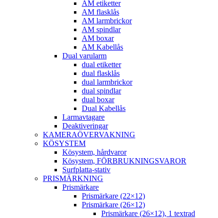
AM etiketter
AM flasklås
AM larmbrickor
AM spindlar
AM boxar
AM Kabellås
Dual varularm
dual etiketter
dual flasklås
dual larmbrickor
dual spindlar
dual boxar
Dual Kabellås
Larmavtagare
Deaktiveringar
KAMERAÖVERVAKNING
KÖSYSTEM
Kösystem, hårdvaror
Kösystem, FÖRBRUKNINGSVAROR
Surfplatta-stativ
PRISMÄRKNING
Prismärkare
Prismärkare (22×12)
Prismärkare (26×12)
Prismärkare (26×12), 1 textrad