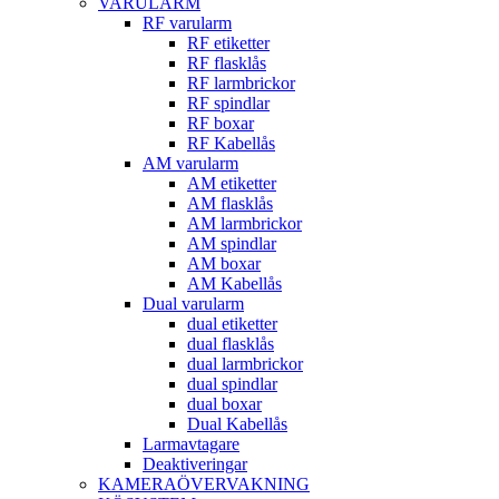
VARULARM
RF varularm
RF etiketter
RF flasklås
RF larmbrickor
RF spindlar
RF boxar
RF Kabellås
AM varularm
AM etiketter
AM flasklås
AM larmbrickor
AM spindlar
AM boxar
AM Kabellås
Dual varularm
dual etiketter
dual flasklås
dual larmbrickor
dual spindlar
dual boxar
Dual Kabellås
Larmavtagare
Deaktiveringar
KAMERAÖVERVAKNING