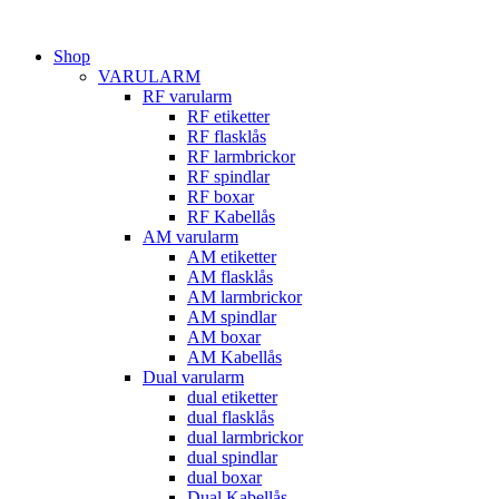
Hoppa
till
Shop
innehåll
VARULARM
RF varularm
RF etiketter
RF flasklås
RF larmbrickor
RF spindlar
RF boxar
RF Kabellås
AM varularm
AM etiketter
AM flasklås
AM larmbrickor
AM spindlar
AM boxar
AM Kabellås
Dual varularm
dual etiketter
dual flasklås
dual larmbrickor
dual spindlar
dual boxar
Dual Kabellås