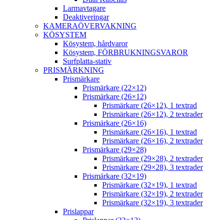
Larmavtagare
Deaktiveringar
KAMERAÖVERVAKNING
KÖSYSTEM
Kösystem, hårdvaror
Kösystem, FÖRBRUKNINGSVAROR
Surfplatta-stativ
PRISMÄRKNING
Prismärkare
Prismärkare (22×12)
Prismärkare (26×12)
Prismärkare (26×12), 1 textrad
Prismärkare (26×12), 2 textrader
Prismärkare (26×16)
Prismärkare (26×16), 1 textrad
Prismärkare (26×16), 2 textrader
Prismärkare (29×28)
Prismärkare (29×28), 2 textrader
Prismärkare (29×28), 3 textrader
Prismärkare (32×19)
Prismärkare (32×19), 1 textrad
Prismärkare (32×19), 2 textrader
Prismärkare (32×19), 3 textrader
Prislappar