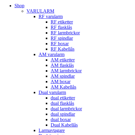
Shop
VARULARM
RF varularm
RF etiketter
RF flasklås
RF larmbrickor
RF spindlar
RF boxar
RF Kabellås
AM varularm
AM etiketter
AM flasklås
AM larmbrickor
AM spindlar
AM boxar
AM Kabellås
Dual varularm
dual etiketter
dual flasklås
dual larmbrickor
dual spindlar
dual boxar
Dual Kabellås
Larmavtagare