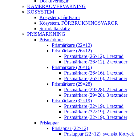
Deaktiveringar
KAMERAÖVERVAKNING
KÖSYSTEM
Kösystem, hårdvaror
Kösystem, FÖRBRUKNINGSVAROR
Surfplatta-stativ
PRISMÄRKNING
Prismärkare
Prismärkare (22×12)
Prismärkare (26×12)
Prismärkare (26×12), 1 textrad
Prismärkare (26×12), 2 textrader
Prismärkare (26×16)
Prismärkare (26×16), 1 textrad
Prismärkare (26×16), 2 textrader
Prismärkare (29×28)
Prismärkare (29×28), 2 textrader
Prismärkare (29×28), 3 textrader
Prismärkare (32×19)
Prismärkare (32×19), 1 textrad
Prismärkare (32×19), 2 textrader
Prismärkare (32×19), 3 textrader
Prislappar
Prislappar (22×12)
Prislappar (22×12), svenskt förtryck