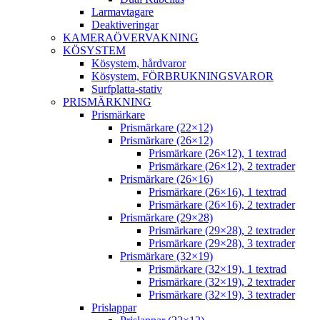
Larmavtagare
Deaktiveringar
KAMERAÖVERVAKNING
KÖSYSTEM
Kösystem, hårdvaror
Kösystem, FÖRBRUKNINGSVAROR
Surfplatta-stativ
PRISMÄRKNING
Prismärkare
Prismärkare (22×12)
Prismärkare (26×12)
Prismärkare (26×12), 1 textrad
Prismärkare (26×12), 2 textrader
Prismärkare (26×16)
Prismärkare (26×16), 1 textrad
Prismärkare (26×16), 2 textrader
Prismärkare (29×28)
Prismärkare (29×28), 2 textrader
Prismärkare (29×28), 3 textrader
Prismärkare (32×19)
Prismärkare (32×19), 1 textrad
Prismärkare (32×19), 2 textrader
Prismärkare (32×19), 3 textrader
Prislappar