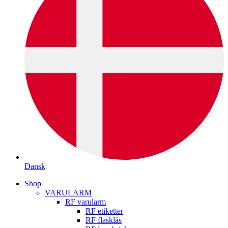
Dansk
Shop
VARULARM
RF varularm
RF etiketter
RF flasklås