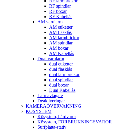
RF larmbrickor
RF spindlar
RF boxar
RF Kabellås
AM varularm
AM etiketter
AM flasklås
AM larmbrickor
AM spindlar
AM boxar
AM Kabellås
Dual varularm
dual etiketter
dual flasklås
dual larmbrickor
dual spindlar
dual boxar
Dual Kabellås
Larmavtagare
Deaktiveringar
KAMERAÖVERVAKNING
KÖSYSTEM
Kösystem, hårdvaror
Kösystem, FÖRBRUKNINGSVAROR
Surfplatta-stativ