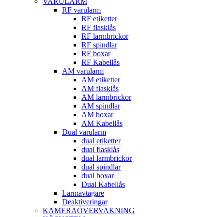
VARULARM
RF varularm
RF etiketter
RF flasklås
RF larmbrickor
RF spindlar
RF boxar
RF Kabellås
AM varularm
AM etiketter
AM flasklås
AM larmbrickor
AM spindlar
AM boxar
AM Kabellås
Dual varularm
dual etiketter
dual flasklås
dual larmbrickor
dual spindlar
dual boxar
Dual Kabellås
Larmavtagare
Deaktiveringar
KAMERAÖVERVAKNING