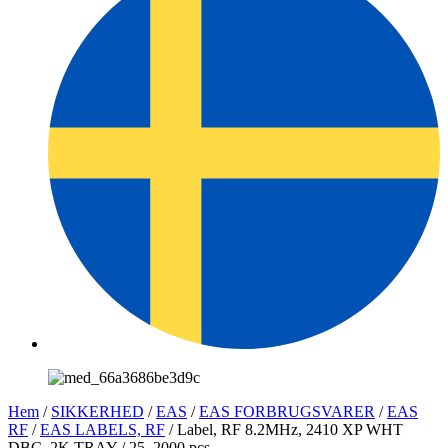
Hem
/
SIKKERHED
/
EAS
/
EAS FORBRUGSVARER
/
EAS
RF
/
EAS LABELS, RF
/ Label, RF 8.2MHz, 2410 XP WHT
DBC, 2K TRAY / 25, 2000 pcs.