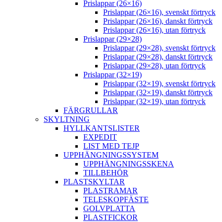
Prislappar (26×16)
Prislappar (26×16), svenskt förtryck
Prislappar (26×16), danskt förtryck
Prislappar (26×16), utan förtryck
Prislappar (29×28)
Prislappar (29×28), svenskt förtryck
Prislappar (29×28), danskt förtryck
Prislappar (29×28), utan förtryck
Prislappar (32×19)
Prislappar (32×19), svenskt förtryck
Prislappar (32×19), danskt förtryck
Prislappar (32×19), utan förtryck
FÄRGRULLAR
SKYLTNING
HYLLKANTSLISTER
EXPEDIT
LIST MED TEJP
UPPHÄNGNINGSSYSTEM
UPPHÄNGNINGSSKENA
TILLBEHÖR
PLASTSKYLTAR
PLASTRAMAR
TELESKOPFÄSTE
GOLVPLATTA
PLASTFICKOR