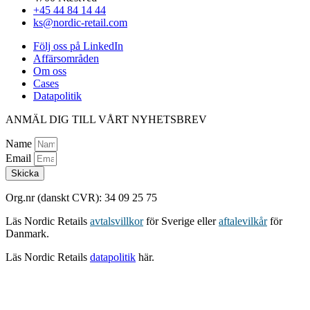
+45 44 84 14 44
ks@nordic-retail.com
Följ oss på LinkedIn
Affärsområden
Om oss
Cases
Datapolitik
ANMÄL DIG TILL VÅRT NYHETSBREV
Name
Email
Skicka
Org.nr (danskt CVR): 34 09 25 75
Läs Nordic Retails
avtalsvillkor
för Sverige eller
aftalevilkår
för
Danmark.
Läs Nordic Retails
datapolitik
här.