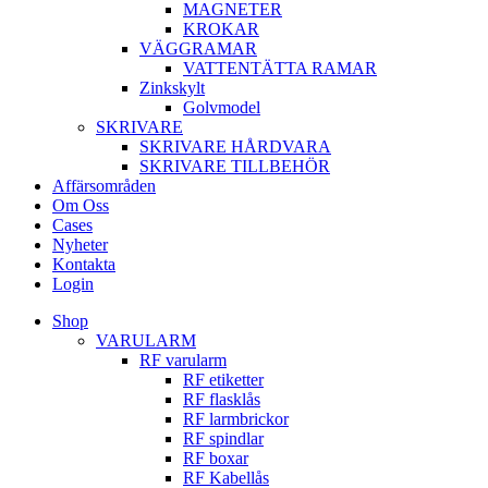
MAGNETER
KROKAR
VÄGGRAMAR
VATTENTÄTTA RAMAR
Zinkskylt
Golvmodel
SKRIVARE
SKRIVARE HÅRDVARA
SKRIVARE TILLBEHÖR
Affärsområden
Om Oss
Cases
Nyheter
Kontakta
Login
Shop
VARULARM
RF varularm
RF etiketter
RF flasklås
RF larmbrickor
RF spindlar
RF boxar
RF Kabellås