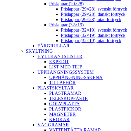
Prislappar (29×28)
Prislappar (29×28), svenskt förtryck
Prislappar (29×28), danskt förtryck
Prislappar (29×28), utan förtryck
Prislappar (32×19)
Prislappar (32×19), svenskt förtryck
Prislappar (32×19), danskt förtryck
Prislappar (32×19), utan förtryck
FÄRGRULLAR
SKYLTNING
HYLLKANTSLISTER
EXPEDIT
LIST MED TEJP
UPPHÄNGNINGSSYSTEM
UPPHÄNGNINGSSKENA
TILLBEHÖR
PLASTSKYLTAR
PLASTRAMAR
TELESKOPFÄSTE
GOLVPLATTA
PLASTFICKOR
MAGNETER
KROKAR
VÄGGRAMAR
VATTENTÄTTA RAMAR