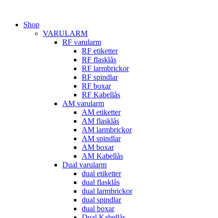
Hoppa
till
Shop
innehåll
VARULARM
RF varularm
RF etiketter
RF flasklås
RF larmbrickor
RF spindlar
RF boxar
RF Kabellås
AM varularm
AM etiketter
AM flasklås
AM larmbrickor
AM spindlar
AM boxar
AM Kabellås
Dual varularm
dual etiketter
dual flasklås
dual larmbrickor
dual spindlar
dual boxar
Dual Kabellås