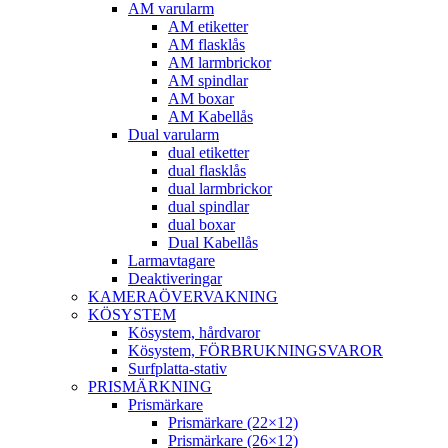
AM varularm
AM etiketter
AM flasklås
AM larmbrickor
AM spindlar
AM boxar
AM Kabellås
Dual varularm
dual etiketter
dual flasklås
dual larmbrickor
dual spindlar
dual boxar
Dual Kabellås
Larmavtagare
Deaktiveringar
KAMERAÖVERVAKNING
KÖSYSTEM
Kösystem, hårdvaror
Kösystem, FÖRBRUKNINGSVAROR
Surfplatta-stativ
PRISMÄRKNING
Prismärkare
Prismärkare (22×12)
Prismärkare (26×12)