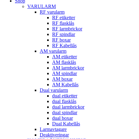
Shop
VARULARM
RF varularm
RF etiketter
RF flasklås
RF larmbrickor
RF spindlar
RF boxar
RF Kabellås
AM varularm
AM etiketter
AM flasklås
AM larmbrickor
AM spindlar
AM boxar
AM Kabellås
Dual varularm
dual etiketter
dual flasklås
dual larmbrickor
dual spindlar
dual boxar
Dual Kabellås
Larmavtagare
Deaktiveringar