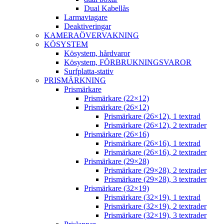
Dual Kabellås
Larmavtagare
Deaktiveringar
KAMERAÖVERVAKNING
KÖSYSTEM
Kösystem, hårdvaror
Kösystem, FÖRBRUKNINGSVAROR
Surfplatta-stativ
PRISMÄRKNING
Prismärkare
Prismärkare (22×12)
Prismärkare (26×12)
Prismärkare (26×12), 1 textrad
Prismärkare (26×12), 2 textrader
Prismärkare (26×16)
Prismärkare (26×16), 1 textrad
Prismärkare (26×16), 2 textrader
Prismärkare (29×28)
Prismärkare (29×28), 2 textrader
Prismärkare (29×28), 3 textrader
Prismärkare (32×19)
Prismärkare (32×19), 1 textrad
Prismärkare (32×19), 2 textrader
Prismärkare (32×19), 3 textrader