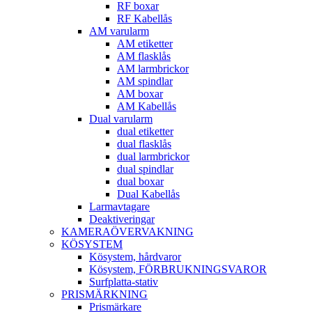
RF boxar
RF Kabellås
AM varularm
AM etiketter
AM flasklås
AM larmbrickor
AM spindlar
AM boxar
AM Kabellås
Dual varularm
dual etiketter
dual flasklås
dual larmbrickor
dual spindlar
dual boxar
Dual Kabellås
Larmavtagare
Deaktiveringar
KAMERAÖVERVAKNING
KÖSYSTEM
Kösystem, hårdvaror
Kösystem, FÖRBRUKNINGSVAROR
Surfplatta-stativ
PRISMÄRKNING
Prismärkare