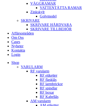
VÄGGRAMAR
VATTENTÄTTA RAMAR
Zinkskylt
Golvmodel
SKRIVARE
SKRIVARE HÅRDVARA
SKRIVARE TILLBEHÖR
Affärsområden
Om Oss
Cases
Nyheter
Kontakta
Login
Shop
VARULARM
RF varularm
RF etiketter
RF flasklås
RF larmbrickor
RF spindlar
RF boxar
RF Kabellås
AM varularm
AM etiketter