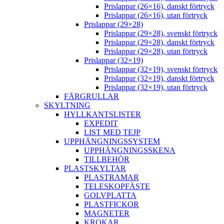
Prislappar (26×16), danskt förtryck
Prislappar (26×16), utan förtryck
Prislappar (29×28)
Prislappar (29×28), svenskt förtryck
Prislappar (29×28), danskt förtryck
Prislappar (29×28), utan förtryck
Prislappar (32×19)
Prislappar (32×19), svenskt förtryck
Prislappar (32×19), danskt förtryck
Prislappar (32×19), utan förtryck
FÄRGRULLAR
SKYLTNING
HYLLKANTSLISTER
EXPEDIT
LIST MED TEJP
UPPHÄNGNINGSSYSTEM
UPPHÄNGNINGSSKENA
TILLBEHÖR
PLASTSKYLTAR
PLASTRAMAR
TELESKOPFÄSTE
GOLVPLATTA
PLASTFICKOR
MAGNETER
KROKAR