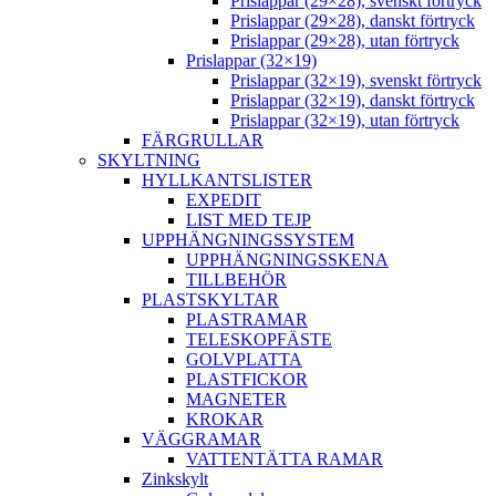
Prislappar (29×28), svenskt förtryck
Prislappar (29×28), danskt förtryck
Prislappar (29×28), utan förtryck
Prislappar (32×19)
Prislappar (32×19), svenskt förtryck
Prislappar (32×19), danskt förtryck
Prislappar (32×19), utan förtryck
FÄRGRULLAR
SKYLTNING
HYLLKANTSLISTER
EXPEDIT
LIST MED TEJP
UPPHÄNGNINGSSYSTEM
UPPHÄNGNINGSSKENA
TILLBEHÖR
PLASTSKYLTAR
PLASTRAMAR
TELESKOPFÄSTE
GOLVPLATTA
PLASTFICKOR
MAGNETER
KROKAR
VÄGGRAMAR
VATTENTÄTTA RAMAR
Zinkskylt