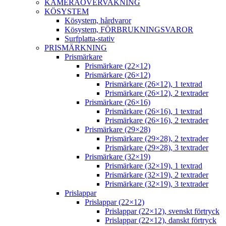
KAMERAÖVERVAKNING
KÖSYSTEM
Kösystem, hårdvaror
Kösystem, FÖRBRUKNINGSVAROR
Surfplatta-stativ
PRISMÄRKNING
Prismärkare
Prismärkare (22×12)
Prismärkare (26×12)
Prismärkare (26×12), 1 textrad
Prismärkare (26×12), 2 textrader
Prismärkare (26×16)
Prismärkare (26×16), 1 textrad
Prismärkare (26×16), 2 textrader
Prismärkare (29×28)
Prismärkare (29×28), 2 textrader
Prismärkare (29×28), 3 textrader
Prismärkare (32×19)
Prismärkare (32×19), 1 textrad
Prismärkare (32×19), 2 textrader
Prismärkare (32×19), 3 textrader
Prislappar
Prislappar (22×12)
Prislappar (22×12), svenskt förtryck
Prislappar (22×12), danskt förtryck