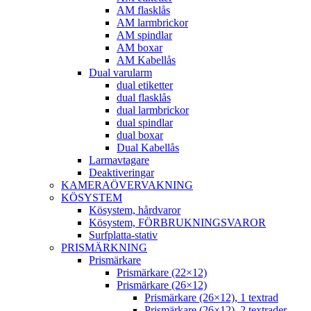
AM flasklås
AM larmbrickor
AM spindlar
AM boxar
AM Kabellås
Dual varularm
dual etiketter
dual flasklås
dual larmbrickor
dual spindlar
dual boxar
Dual Kabellås
Larmavtagare
Deaktiveringar
KAMERAÖVERVAKNING
KÖSYSTEM
Kösystem, hårdvaror
Kösystem, FÖRBRUKNINGSVAROR
Surfplatta-stativ
PRISMÄRKNING
Prismärkare
Prismärkare (22×12)
Prismärkare (26×12)
Prismärkare (26×12), 1 textrad
Prismärkare (26×12), 2 textrader