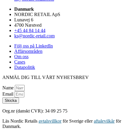
Danmark
NORDIC RETAIL ApS
Lunavej 6
4700 Næstved
+45 44 84 14 44
ks@nordic-retail.com
Följ oss på LinkedIn
Affärsområden
Om oss
Cases
Datapolitik
ANMÄL DIG TILL VÅRT NYHETSBREV
Name
Email
Skicka
Org.nr (danskt CVR): 34 09 25 75
Läs Nordic Retails
avtalsvillkor
för Sverige eller
aftalevilkår
för
Danmark.