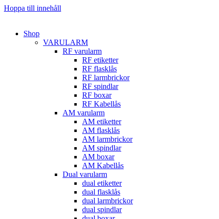
Hoppa till innehåll
Shop
VARULARM
RF varularm
RF etiketter
RF flasklås
RF larmbrickor
RF spindlar
RF boxar
RF Kabellås
AM varularm
AM etiketter
AM flasklås
AM larmbrickor
AM spindlar
AM boxar
AM Kabellås
Dual varularm
dual etiketter
dual flasklås
dual larmbrickor
dual spindlar
dual boxar