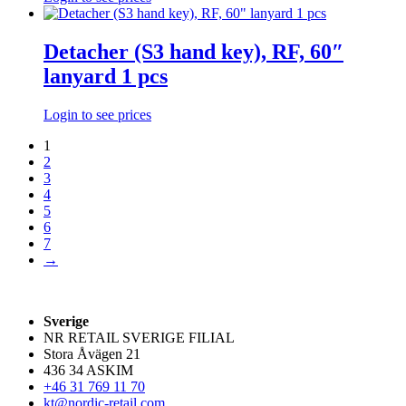
Detacher (S3 hand key), RF, 60″
lanyard 1 pcs
Login to see prices
1
2
3
4
5
6
7
→
Sverige
NR RETAIL SVERIGE FILIAL
Stora Åvägen 21
436 34 ASKIM
+46 31 769 11 70
kt@nordic-retail.com