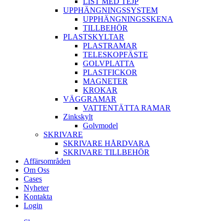
LIST MED TEJP
UPPHÄNGNINGSSYSTEM
UPPHÄNGNINGSSKENA
TILLBEHÖR
PLASTSKYLTAR
PLASTRAMAR
TELESKOPFÄSTE
GOLVPLATTA
PLASTFICKOR
MAGNETER
KROKAR
VÄGGRAMAR
VATTENTÄTTA RAMAR
Zinkskylt
Golvmodel
SKRIVARE
SKRIVARE HÅRDVARA
SKRIVARE TILLBEHÖR
Affärsområden
Om Oss
Cases
Nyheter
Kontakta
Login