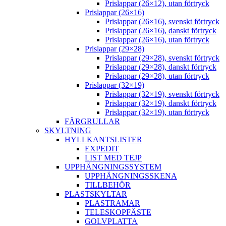
Prislappar (26×12), utan förtryck
Prislappar (26×16)
Prislappar (26×16), svenskt förtryck
Prislappar (26×16), danskt förtryck
Prislappar (26×16), utan förtryck
Prislappar (29×28)
Prislappar (29×28), svenskt förtryck
Prislappar (29×28), danskt förtryck
Prislappar (29×28), utan förtryck
Prislappar (32×19)
Prislappar (32×19), svenskt förtryck
Prislappar (32×19), danskt förtryck
Prislappar (32×19), utan förtryck
FÄRGRULLAR
SKYLTNING
HYLLKANTSLISTER
EXPEDIT
LIST MED TEJP
UPPHÄNGNINGSSYSTEM
UPPHÄNGNINGSSKENA
TILLBEHÖR
PLASTSKYLTAR
PLASTRAMAR
TELESKOPFÄSTE
GOLVPLATTA