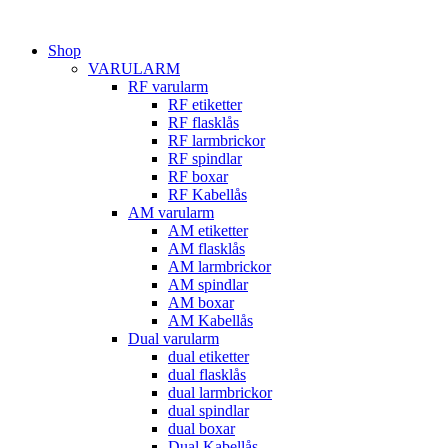
Hoppa
till
Shop
innehåll
VARULARM
RF varularm
RF etiketter
RF flasklås
RF larmbrickor
RF spindlar
RF boxar
RF Kabellås
AM varularm
AM etiketter
AM flasklås
AM larmbrickor
AM spindlar
AM boxar
AM Kabellås
Dual varularm
dual etiketter
dual flasklås
dual larmbrickor
dual spindlar
dual boxar
Dual Kabellås