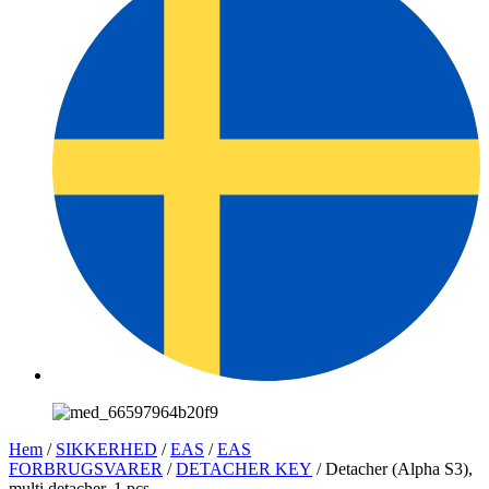
Hem
/
SIKKERHED
/
EAS
/
EAS
FORBRUGSVARER
/
DETACHER KEY
/ Detacher (Alpha S3),
multi detacher, 1 pcs.