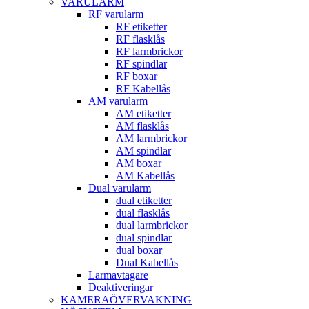
VARULARM
RF varularm
RF etiketter
RF flasklås
RF larmbrickor
RF spindlar
RF boxar
RF Kabellås
AM varularm
AM etiketter
AM flasklås
AM larmbrickor
AM spindlar
AM boxar
AM Kabellås
Dual varularm
dual etiketter
dual flasklås
dual larmbrickor
dual spindlar
dual boxar
Dual Kabellås
Larmavtagare
Deaktiveringar
KAMERAÖVERVAKNING