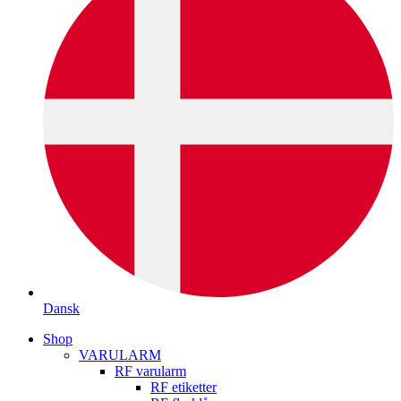
Dansk
Shop
VARULARM
RF varularm
RF etiketter