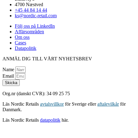
4700 Næstved
+45 44 84 14 44
ks@nordic-retail.com
Följ oss på LinkedIn
Affärsområden
Om oss
Cases
Datapolitik
ANMÄL DIG TILL VÅRT NYHETSBREV
Name
Email
Skicka
Org.nr (danskt CVR): 34 09 25 75
Läs Nordic Retails
avtalsvillkor
för Sverige eller
aftalevilkår
för
Danmark.
Läs Nordic Retails
datapolitik
här.