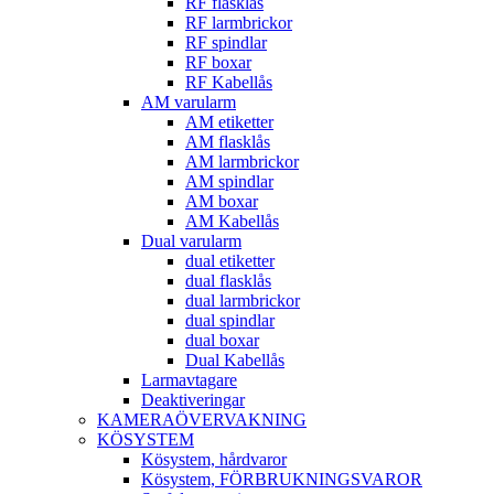
RF flasklås
RF larmbrickor
RF spindlar
RF boxar
RF Kabellås
AM varularm
AM etiketter
AM flasklås
AM larmbrickor
AM spindlar
AM boxar
AM Kabellås
Dual varularm
dual etiketter
dual flasklås
dual larmbrickor
dual spindlar
dual boxar
Dual Kabellås
Larmavtagare
Deaktiveringar
KAMERAÖVERVAKNING
KÖSYSTEM
Kösystem, hårdvaror
Kösystem, FÖRBRUKNINGSVAROR