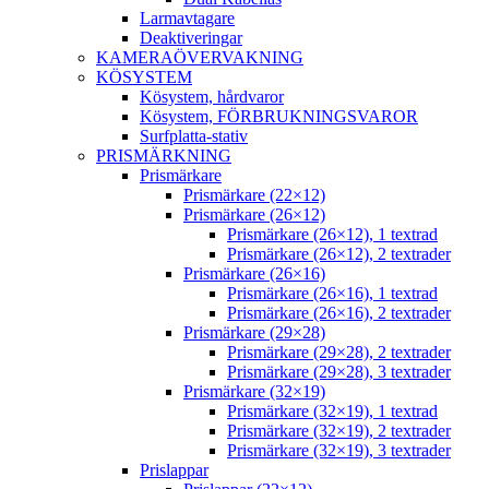
Larmavtagare
Deaktiveringar
KAMERAÖVERVAKNING
KÖSYSTEM
Kösystem, hårdvaror
Kösystem, FÖRBRUKNINGSVAROR
Surfplatta-stativ
PRISMÄRKNING
Prismärkare
Prismärkare (22×12)
Prismärkare (26×12)
Prismärkare (26×12), 1 textrad
Prismärkare (26×12), 2 textrader
Prismärkare (26×16)
Prismärkare (26×16), 1 textrad
Prismärkare (26×16), 2 textrader
Prismärkare (29×28)
Prismärkare (29×28), 2 textrader
Prismärkare (29×28), 3 textrader
Prismärkare (32×19)
Prismärkare (32×19), 1 textrad
Prismärkare (32×19), 2 textrader
Prismärkare (32×19), 3 textrader
Prislappar