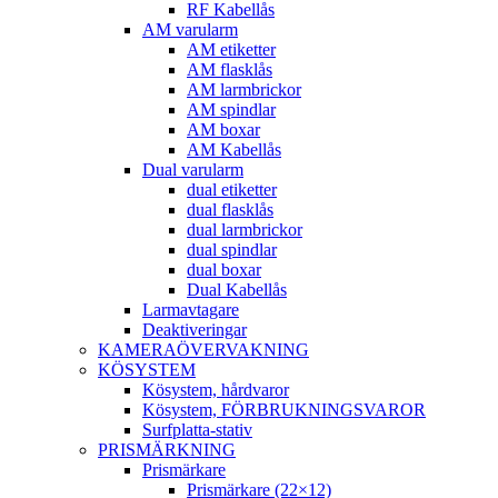
RF Kabellås
AM varularm
AM etiketter
AM flasklås
AM larmbrickor
AM spindlar
AM boxar
AM Kabellås
Dual varularm
dual etiketter
dual flasklås
dual larmbrickor
dual spindlar
dual boxar
Dual Kabellås
Larmavtagare
Deaktiveringar
KAMERAÖVERVAKNING
KÖSYSTEM
Kösystem, hårdvaror
Kösystem, FÖRBRUKNINGSVAROR
Surfplatta-stativ
PRISMÄRKNING
Prismärkare
Prismärkare (22×12)