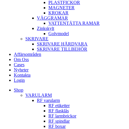
PLASTFICKOR
MAGNETER
KROKAR
VÄGGRAMAR
VATTENTÄTTA RAMAR
Zinkskylt
Golvmodel
SKRIVARE
SKRIVARE HÅRDVARA
SKRIVARE TILLBEHÖR
Affärsområden
Om Oss
Cases
Nyheter
Kontakta
Login
Shop
VARULARM
RF varularm
RF etiketter
RF flasklås
RF larmbrickor
RF spindlar
RF boxar