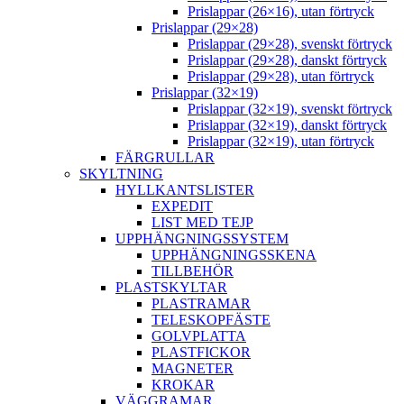
Prislappar (26×16), utan förtryck
Prislappar (29×28)
Prislappar (29×28), svenskt förtryck
Prislappar (29×28), danskt förtryck
Prislappar (29×28), utan förtryck
Prislappar (32×19)
Prislappar (32×19), svenskt förtryck
Prislappar (32×19), danskt förtryck
Prislappar (32×19), utan förtryck
FÄRGRULLAR
SKYLTNING
HYLLKANTSLISTER
EXPEDIT
LIST MED TEJP
UPPHÄNGNINGSSYSTEM
UPPHÄNGNINGSSKENA
TILLBEHÖR
PLASTSKYLTAR
PLASTRAMAR
TELESKOPFÄSTE
GOLVPLATTA
PLASTFICKOR
MAGNETER
KROKAR
VÄGGRAMAR