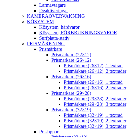
Larmavtagare
Deaktiveringar
KAMERAÖVERVAKNING
KÖSYSTEM
Kösystem, hårdvaror
Kösystem, FÖRBRUKNINGSVAROR
Surfplatta-stativ
PRISMÄRKNING
Prismärkare
Prismärkare (22×12)
Prismärkare (26×12)
Prismärkare (26×12), 1 textrad
Prismärkare (26×12), 2 textrader
Prismärkare (26×16)
Prismärkare (26×16), 1 textrad
Prismärkare (26×16), 2 textrader
Prismärkare (29×28)
Prismärkare (29×28), 2 textrader
Prismärkare (29×28), 3 textrader
Prismärkare (32×19)
Prismärkare (32×19), 1 textrad
Prismärkare (32×19), 2 textrader
Prismärkare (32×19), 3 textrader
Prislappar