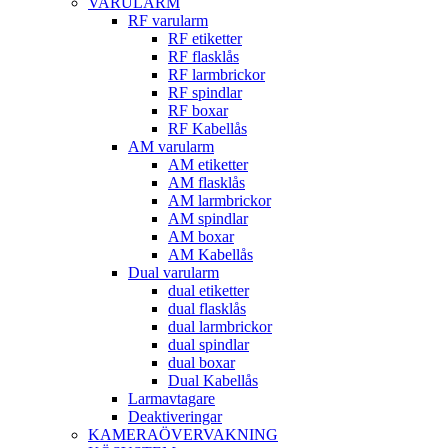
VARULARM
RF varularm
RF etiketter
RF flasklås
RF larmbrickor
RF spindlar
RF boxar
RF Kabellås
AM varularm
AM etiketter
AM flasklås
AM larmbrickor
AM spindlar
AM boxar
AM Kabellås
Dual varularm
dual etiketter
dual flasklås
dual larmbrickor
dual spindlar
dual boxar
Dual Kabellås
Larmavtagare
Deaktiveringar
KAMERAÖVERVAKNING