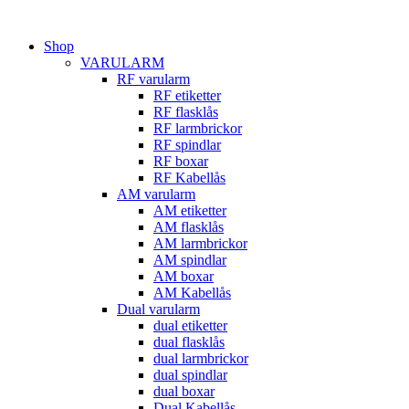
Hoppa
till
Shop
innehåll
VARULARM
RF varularm
RF etiketter
RF flasklås
RF larmbrickor
RF spindlar
RF boxar
RF Kabellås
AM varularm
AM etiketter
AM flasklås
AM larmbrickor
AM spindlar
AM boxar
AM Kabellås
Dual varularm
dual etiketter
dual flasklås
dual larmbrickor
dual spindlar
dual boxar
Dual Kabellås