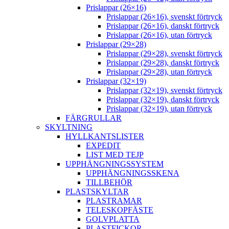
Prislappar (26×16)
Prislappar (26×16), svenskt förtryck
Prislappar (26×16), danskt förtryck
Prislappar (26×16), utan förtryck
Prislappar (29×28)
Prislappar (29×28), svenskt förtryck
Prislappar (29×28), danskt förtryck
Prislappar (29×28), utan förtryck
Prislappar (32×19)
Prislappar (32×19), svenskt förtryck
Prislappar (32×19), danskt förtryck
Prislappar (32×19), utan förtryck
FÄRGRULLAR
SKYLTNING
HYLLKANTSLISTER
EXPEDIT
LIST MED TEJP
UPPHÄNGNINGSSYSTEM
UPPHÄNGNINGSSKENA
TILLBEHÖR
PLASTSKYLTAR
PLASTRAMAR
TELESKOPFÄSTE
GOLVPLATTA
PLASTFICKOR