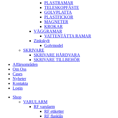
PLASTRAMAR
TELESKOPFÄSTE
GOLVPLATTA
PLASTFICKOR
MAGNETER
KROKAR
VÄGGRAMAR
VATTENTÄTTA RAMAR
Zinkskylt
Golvmodel
SKRIVARE
SKRIVARE HÅRDVARA
SKRIVARE TILLBEHÖR
Affärsområden
Om Oss
Cases
Nyheter
Kontakta
Login
Shop
VARULARM
RF varularm
RF etiketter
RF flasklås