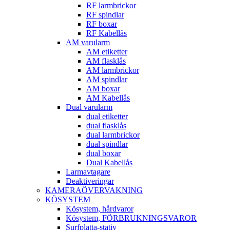
RF larmbrickor
RF spindlar
RF boxar
RF Kabellås
AM varularm
AM etiketter
AM flasklås
AM larmbrickor
AM spindlar
AM boxar
AM Kabellås
Dual varularm
dual etiketter
dual flasklås
dual larmbrickor
dual spindlar
dual boxar
Dual Kabellås
Larmavtagare
Deaktiveringar
KAMERAÖVERVAKNING
KÖSYSTEM
Kösystem, hårdvaror
Kösystem, FÖRBRUKNINGSVAROR
Surfplatta-stativ