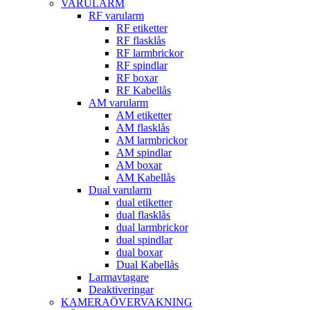
VARULARM
RF varularm
RF etiketter
RF flasklås
RF larmbrickor
RF spindlar
RF boxar
RF Kabellås
AM varularm
AM etiketter
AM flasklås
AM larmbrickor
AM spindlar
AM boxar
AM Kabellås
Dual varularm
dual etiketter
dual flasklås
dual larmbrickor
dual spindlar
dual boxar
Dual Kabellås
Larmavtagare
Deaktiveringar
KAMERAÖVERVAKNING