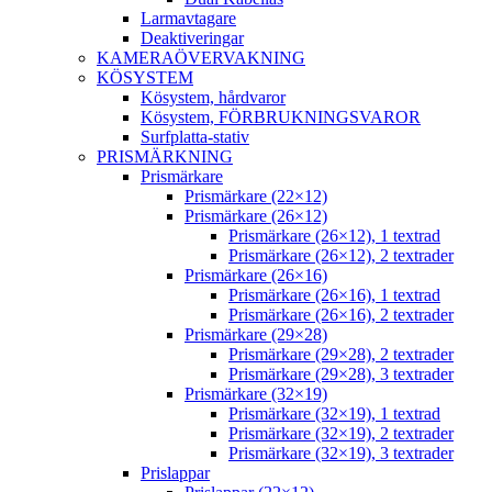
Larmavtagare
Deaktiveringar
KAMERAÖVERVAKNING
KÖSYSTEM
Kösystem, hårdvaror
Kösystem, FÖRBRUKNINGSVAROR
Surfplatta-stativ
PRISMÄRKNING
Prismärkare
Prismärkare (22×12)
Prismärkare (26×12)
Prismärkare (26×12), 1 textrad
Prismärkare (26×12), 2 textrader
Prismärkare (26×16)
Prismärkare (26×16), 1 textrad
Prismärkare (26×16), 2 textrader
Prismärkare (29×28)
Prismärkare (29×28), 2 textrader
Prismärkare (29×28), 3 textrader
Prismärkare (32×19)
Prismärkare (32×19), 1 textrad
Prismärkare (32×19), 2 textrader
Prismärkare (32×19), 3 textrader
Prislappar