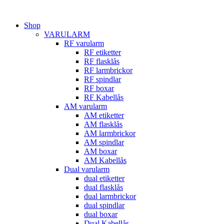
Hoppa
till
Shop
innehåll
VARULARM
RF varularm
RF etiketter
RF flasklås
RF larmbrickor
RF spindlar
RF boxar
RF Kabellås
AM varularm
AM etiketter
AM flasklås
AM larmbrickor
AM spindlar
AM boxar
AM Kabellås
Dual varularm
dual etiketter
dual flasklås
dual larmbrickor
dual spindlar
dual boxar
Dual Kabellås