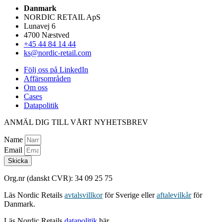
Danmark
NORDIC RETAIL ApS
Lunavej 6
4700 Næstved
+45 44 84 14 44
ks@nordic-retail.com
Följ oss på LinkedIn
Affärsområden
Om oss
Cases
Datapolitik
ANMÄL DIG TILL VÅRT NYHETSBREV
Name
Email
Skicka
Org.nr (danskt CVR): 34 09 25 75
Läs Nordic Retails
avtalsvillkor
för Sverige eller
aftalevilkår
för
Danmark.
Läs Nordic Retails
datapolitik
här.