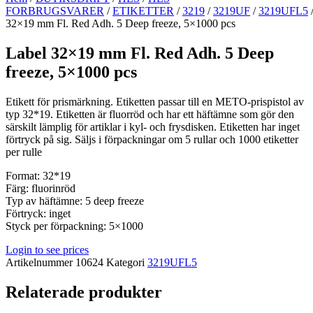
FORBRUGSVARER
/
ETIKETTER
/
3219
/
3219UF
/
3219UFL5
/
32×19 mm Fl. Red Adh. 5 Deep freeze, 5×1000 pcs
Label 32×19 mm Fl. Red Adh. 5 Deep
freeze, 5×1000 pcs
Etikett för prismärkning. Etiketten passar till en METO-prispistol av
typ 32*19. Etiketten är fluorröd och har ett häftämne som gör den
särskilt lämplig för artiklar i kyl- och frysdisken. Etiketten har inget
förtryck på sig. Säljs i förpackningar om 5 rullar och 1000 etiketter
per rulle
Format: 32*19
Färg: fluorinröd
Typ av häftämne: 5 deep freeze
Förtryck: inget
Styck per förpackning: 5×1000
Login to see prices
Artikelnummer
10624
Kategori
3219UFL5
Relaterade produkter