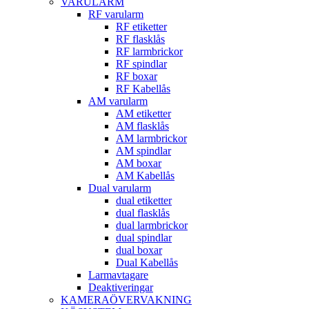
VARULARM
RF varularm
RF etiketter
RF flasklås
RF larmbrickor
RF spindlar
RF boxar
RF Kabellås
AM varularm
AM etiketter
AM flasklås
AM larmbrickor
AM spindlar
AM boxar
AM Kabellås
Dual varularm
dual etiketter
dual flasklås
dual larmbrickor
dual spindlar
dual boxar
Dual Kabellås
Larmavtagare
Deaktiveringar
KAMERAÖVERVAKNING