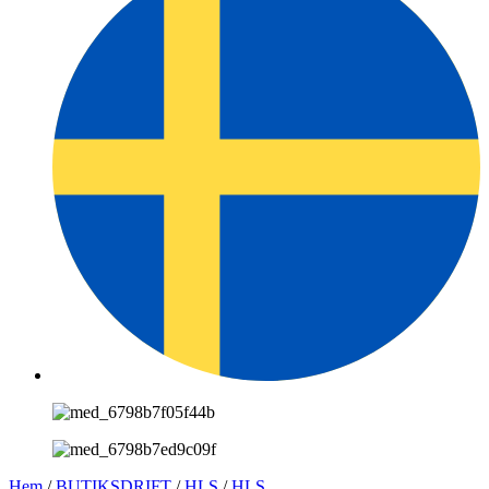
Hem
/
BUTIKSDRIFT
/
HLS
/
HLS