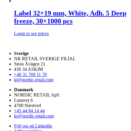
Label 32×19 mm, White, Adh. 5 Deep
freeze, 30×1000 pcs
Login to see prices
Sverige
NR RETAIL SVERIGE FILIAL
Stora Åvägen 21
436 34 ASKIM
+46 31 769 11 70
kt@nordic-retail.com
Danmark
NORDIC RETAIL ApS
Lunavej 6
4700 Næstved
+45 44 84 14 44
ks@nordic-retail.com
Följ oss på LinkedIn