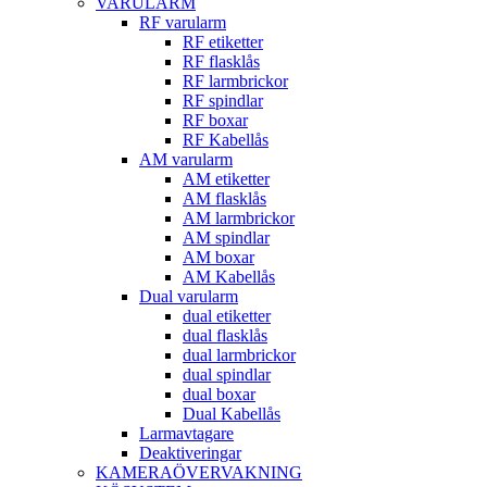
VARULARM
RF varularm
RF etiketter
RF flasklås
RF larmbrickor
RF spindlar
RF boxar
RF Kabellås
AM varularm
AM etiketter
AM flasklås
AM larmbrickor
AM spindlar
AM boxar
AM Kabellås
Dual varularm
dual etiketter
dual flasklås
dual larmbrickor
dual spindlar
dual boxar
Dual Kabellås
Larmavtagare
Deaktiveringar
KAMERAÖVERVAKNING