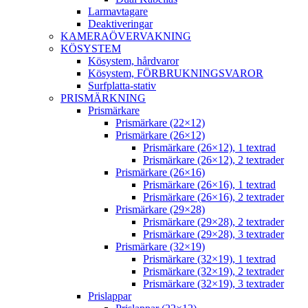
Larmavtagare
Deaktiveringar
KAMERAÖVERVAKNING
KÖSYSTEM
Kösystem, hårdvaror
Kösystem, FÖRBRUKNINGSVAROR
Surfplatta-stativ
PRISMÄRKNING
Prismärkare
Prismärkare (22×12)
Prismärkare (26×12)
Prismärkare (26×12), 1 textrad
Prismärkare (26×12), 2 textrader
Prismärkare (26×16)
Prismärkare (26×16), 1 textrad
Prismärkare (26×16), 2 textrader
Prismärkare (29×28)
Prismärkare (29×28), 2 textrader
Prismärkare (29×28), 3 textrader
Prismärkare (32×19)
Prismärkare (32×19), 1 textrad
Prismärkare (32×19), 2 textrader
Prismärkare (32×19), 3 textrader
Prislappar