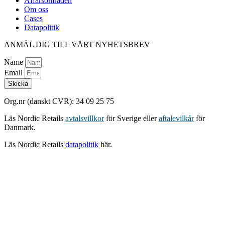
Affärsområden
Om oss
Cases
Datapolitik
ANMÄL DIG TILL VÅRT NYHETSBREV
Name
Email
Skicka
Org.nr (danskt CVR): 34 09 25 75
Läs Nordic Retails
avtalsvillkor
för Sverige eller
aftalevilkår
för
Danmark.
Läs Nordic Retails
datapolitik
här.