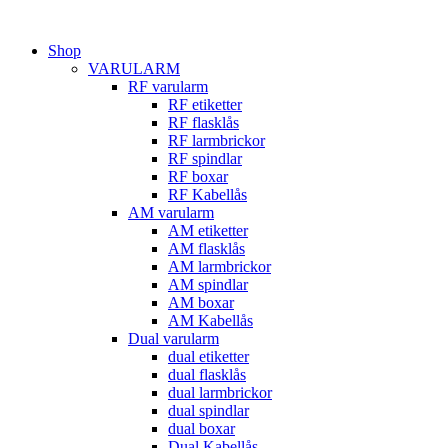
Hoppa
till
Shop
innehåll
VARULARM
RF varularm
RF etiketter
RF flasklås
RF larmbrickor
RF spindlar
RF boxar
RF Kabellås
AM varularm
AM etiketter
AM flasklås
AM larmbrickor
AM spindlar
AM boxar
AM Kabellås
Dual varularm
dual etiketter
dual flasklås
dual larmbrickor
dual spindlar
dual boxar
Dual Kabellås