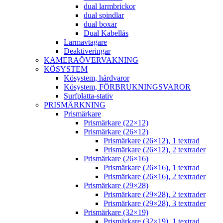
dual larmbrickor
dual spindlar
dual boxar
Dual Kabellås
Larmavtagare
Deaktiveringar
KAMERAÖVERVAKNING
KÖSYSTEM
Kösystem, hårdvaror
Kösystem, FÖRBRUKNINGSVAROR
Surfplatta-stativ
PRISMÄRKNING
Prismärkare
Prismärkare (22×12)
Prismärkare (26×12)
Prismärkare (26×12), 1 textrad
Prismärkare (26×12), 2 textrader
Prismärkare (26×16)
Prismärkare (26×16), 1 textrad
Prismärkare (26×16), 2 textrader
Prismärkare (29×28)
Prismärkare (29×28), 2 textrader
Prismärkare (29×28), 3 textrader
Prismärkare (32×19)
Prismärkare (32×19), 1 textrad