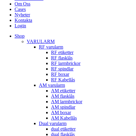
Om Oss
Cases
Nyheter
Kontakta
Login
Shop
VARULARM
RF varularm
RF etiketter
RF flasklås
RF larmbrickor
RF spindlar
RF boxar
RF Kabellås
AM varularm
AM etiketter
AM flasklås
AM larmbrickor
AM spindlar
AM boxar
AM Kabellås
Dual varularm
dual etiketter
dual flasklås