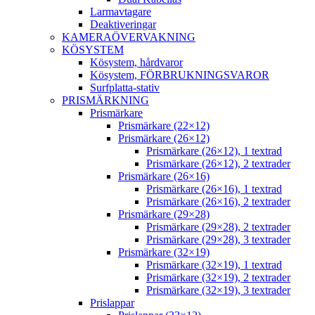
Larmavtagare
Deaktiveringar
KAMERAÖVERVAKNING
KÖSYSTEM
Kösystem, hårdvaror
Kösystem, FÖRBRUKNINGSVAROR
Surfplatta-stativ
PRISMÄRKNING
Prismärkare
Prismärkare (22×12)
Prismärkare (26×12)
Prismärkare (26×12), 1 textrad
Prismärkare (26×12), 2 textrader
Prismärkare (26×16)
Prismärkare (26×16), 1 textrad
Prismärkare (26×16), 2 textrader
Prismärkare (29×28)
Prismärkare (29×28), 2 textrader
Prismärkare (29×28), 3 textrader
Prismärkare (32×19)
Prismärkare (32×19), 1 textrad
Prismärkare (32×19), 2 textrader
Prismärkare (32×19), 3 textrader
Prislappar