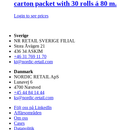
carton packet with 30 rolls á 80 m.
Login to see prices
Sverige
NR RETAIL SVERIGE FILIAL
Stora Åvägen 21
436 34 ASKIM
+46 31 769 11 70
kt@nordic-retail.com
Danmark
NORDIC RETAIL ApS
Lunavej 6
4700 Næstved
+45 44 84 14 44
ks@nordic-retail.com
Följ oss på LinkedIn
Affärsområden
Om oss
Cases
Datapolitik