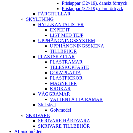
Prislappar (32×19), danskt förtryck
Prislappar (32×19), utan förtryck
FÄRGRULLAR
SKYLTNING
HYLLKANTSLISTER
EXPEDIT
LIST MED TEJP
UPPHÄNGNINGSSYSTEM
UPPHÄNGNINGSSKENA
TILLBEHÖR
PLASTSKYLTAR
PLASTRAMAR
TELESKOPFÄSTE
GOLVPLATTA
PLASTFICKOR
MAGNETER
KROKAR
VÄGGRAMAR
VATTENTÄTTA RAMAR
Zinkskylt
Golvmodel
SKRIVARE
SKRIVARE HÅRDVARA
SKRIVARE TILLBEHÖR
Affärsområden