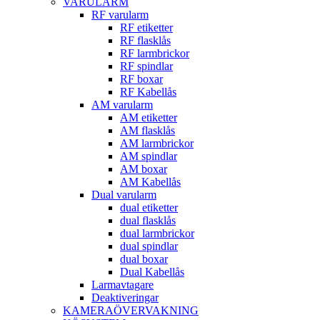
VARULARM
RF varularm
RF etiketter
RF flasklås
RF larmbrickor
RF spindlar
RF boxar
RF Kabellås
AM varularm
AM etiketter
AM flasklås
AM larmbrickor
AM spindlar
AM boxar
AM Kabellås
Dual varularm
dual etiketter
dual flasklås
dual larmbrickor
dual spindlar
dual boxar
Dual Kabellås
Larmavtagare
Deaktiveringar
KAMERAÖVERVAKNING