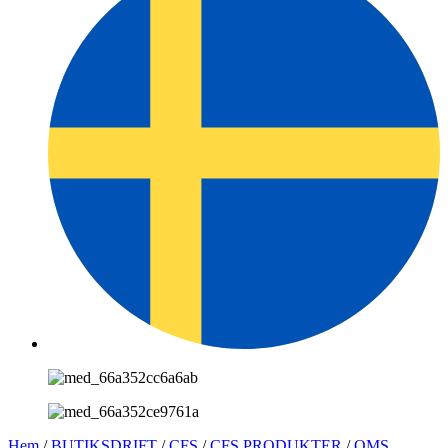
Hem
/
BUTIKSDRIFT
/
CFS
/
CFS PRODUKTER
/
QMS