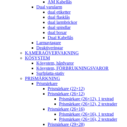
AM Kabellås
Dual varularm
dual etiketter
dual flasklås
dual larmbrickor
dual spindlar
dual boxar
Dual Kabellås
Larmavtagare
Deaktiveringar
KAMERAÖVERVAKNING
KÖSYSTEM
Kösystem, hårdvaror
Kösystem, FÖRBRUKNINGSVAROR
Surfplatta-stativ
PRISMÄRKNING
Prismärkare
Prismärkare (22×12)
Prismärkare (26×12)
Prismärkare (26×12), 1 textrad
Prismärkare (26×12), 2 textrader
Prismärkare (26×16)
Prismärkare (26×16), 1 textrad
Prismärkare (26×16), 2 textrader
Prismärkare (29×28)