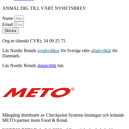
ANMÄL DIG TILL VÅRT NYHETSBREV
Name
Email
Skicka
Org.nr (danskt CVR): 34 09 25 75
Läs Nordic Retails
avtalsvillkor
för Sverige eller
aftalevilkår
för
Danmark.
Läs Nordic Retails
datapolitik
här.
Mångårig distributör av Checkpoint Systems lösningar och ledande
METO-partner inom Food & Retail.