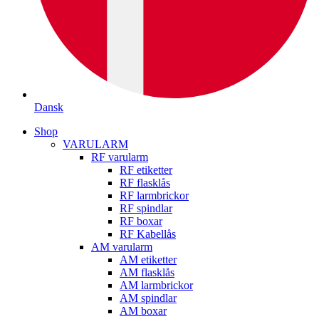
Dansk
Shop
VARULARM
RF varularm
RF etiketter
RF flasklås
RF larmbrickor
RF spindlar
RF boxar
RF Kabellås
AM varularm
AM etiketter
AM flasklås
AM larmbrickor
AM spindlar
AM boxar