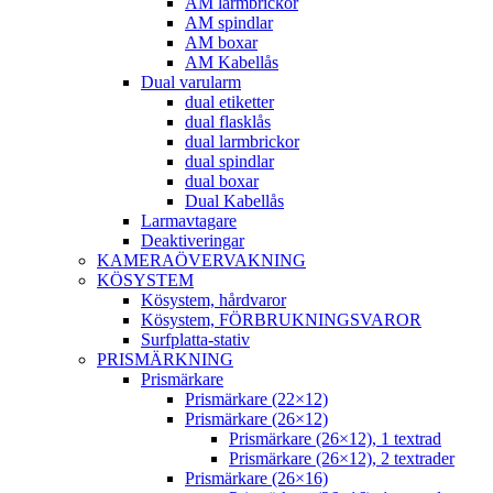
AM larmbrickor
AM spindlar
AM boxar
AM Kabellås
Dual varularm
dual etiketter
dual flasklås
dual larmbrickor
dual spindlar
dual boxar
Dual Kabellås
Larmavtagare
Deaktiveringar
KAMERAÖVERVAKNING
KÖSYSTEM
Kösystem, hårdvaror
Kösystem, FÖRBRUKNINGSVAROR
Surfplatta-stativ
PRISMÄRKNING
Prismärkare
Prismärkare (22×12)
Prismärkare (26×12)
Prismärkare (26×12), 1 textrad
Prismärkare (26×12), 2 textrader
Prismärkare (26×16)