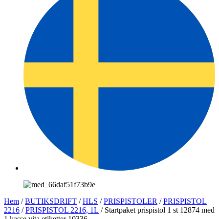
Hem
/
BUTIKSDRIFT
/
HLS
/
PRISPISTOLER
/
PRISPISTOL
2216
/
PRISPISTOL 2216, 1L
/ Startpaket prispistol 1 st 12874 med
1 kasse vita etiketter 10336