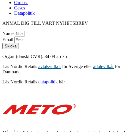
Om oss
Cases
Datapolitik
ANMÄL DIG TILL VÅRT NYHETSBREV
Name
Email
Skicka
Org.nr (danskt CVR): 34 09 25 75
Läs Nordic Retails
avtalsvillkor
för Sverige eller
aftalevilkår
för
Danmark.
Läs Nordic Retails
datapolitik
här.