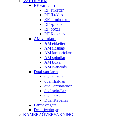
VARULARM
RF varularm
RF etiketter
RF flasklås
RF larmbrickor
RF spindlar
RF boxar
RF Kabellås
AM varularm
AM etiketter
AM flasklås
AM larmbrickor
AM spindlar
AM boxar
AM Kabellås
Dual varularm
dual etiketter
dual flasklås
dual larmbrickor
dual spindlar
dual boxar
Dual Kabellås
Larmavtagare
Deaktiveringar
KAMERAÖVERVAKNING