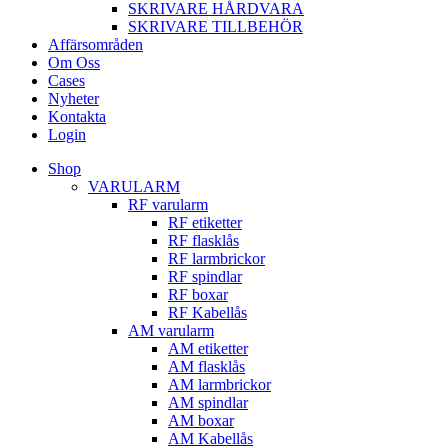
SKRIVARE HÅRDVARA
SKRIVARE TILLBEHÖR
Affärsområden
Om Oss
Cases
Nyheter
Kontakta
Login
Shop
VARULARM
RF varularm
RF etiketter
RF flasklås
RF larmbrickor
RF spindlar
RF boxar
RF Kabellås
AM varularm
AM etiketter
AM flasklås
AM larmbrickor
AM spindlar
AM boxar
AM Kabellås