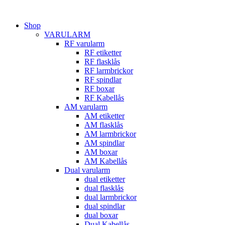
Hoppa
till
Shop
innehåll
VARULARM
RF varularm
RF etiketter
RF flasklås
RF larmbrickor
RF spindlar
RF boxar
RF Kabellås
AM varularm
AM etiketter
AM flasklås
AM larmbrickor
AM spindlar
AM boxar
AM Kabellås
Dual varularm
dual etiketter
dual flasklås
dual larmbrickor
dual spindlar
dual boxar
Dual Kabellås