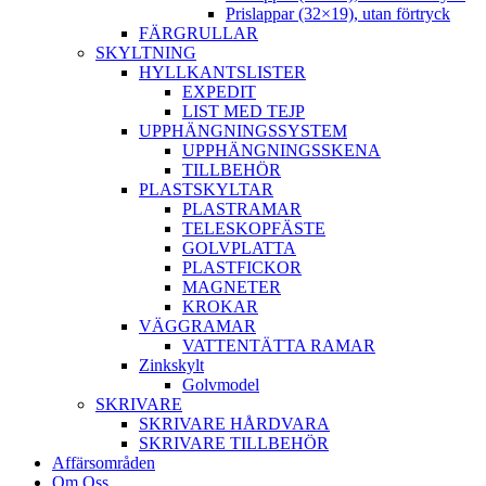
Prislappar (32×19), utan förtryck
FÄRGRULLAR
SKYLTNING
HYLLKANTSLISTER
EXPEDIT
LIST MED TEJP
UPPHÄNGNINGSSYSTEM
UPPHÄNGNINGSSKENA
TILLBEHÖR
PLASTSKYLTAR
PLASTRAMAR
TELESKOPFÄSTE
GOLVPLATTA
PLASTFICKOR
MAGNETER
KROKAR
VÄGGRAMAR
VATTENTÄTTA RAMAR
Zinkskylt
Golvmodel
SKRIVARE
SKRIVARE HÅRDVARA
SKRIVARE TILLBEHÖR
Affärsområden
Om Oss