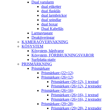
Dual varularm
dual etiketter
dual flasklås
dual larmbrickor
dual spindlar
dual boxar
Dual Kabellås
Larmavtagare
Deaktiveringar
KAMERAÖVERVAKNING
KÖSYSTEM
Kösystem, hårdvaror
Kösystem, FÖRBRUKNINGSVAROR
Surfplatta-stativ
PRISMÄRKNING
Prismärkare
Prismärkare (22×12)
Prismärkare (26×12)
Prismärkare (26×12), 1 textrad
Prismärkare (26×12), 2 textrader
Prismärkare (26×16)
Prismärkare (26×16), 1 textrad
Prismärkare (26×16), 2 textrader
Prismärkare (29×28)
Prismärkare (29×28), 2 textrader