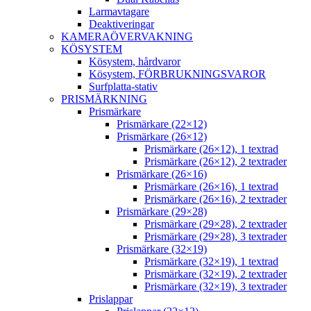
Larmavtagare
Deaktiveringar
KAMERAÖVERVAKNING
KÖSYSTEM
Kösystem, hårdvaror
Kösystem, FÖRBRUKNINGSVAROR
Surfplatta-stativ
PRISMÄRKNING
Prismärkare
Prismärkare (22×12)
Prismärkare (26×12)
Prismärkare (26×12), 1 textrad
Prismärkare (26×12), 2 textrader
Prismärkare (26×16)
Prismärkare (26×16), 1 textrad
Prismärkare (26×16), 2 textrader
Prismärkare (29×28)
Prismärkare (29×28), 2 textrader
Prismärkare (29×28), 3 textrader
Prismärkare (32×19)
Prismärkare (32×19), 1 textrad
Prismärkare (32×19), 2 textrader
Prismärkare (32×19), 3 textrader
Prislappar