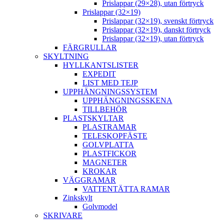
Prislappar (29×28), utan förtryck
Prislappar (32×19)
Prislappar (32×19), svenskt förtryck
Prislappar (32×19), danskt förtryck
Prislappar (32×19), utan förtryck
FÄRGRULLAR
SKYLTNING
HYLLKANTSLISTER
EXPEDIT
LIST MED TEJP
UPPHÄNGNINGSSYSTEM
UPPHÄNGNINGSSKENA
TILLBEHÖR
PLASTSKYLTAR
PLASTRAMAR
TELESKOPFÄSTE
GOLVPLATTA
PLASTFICKOR
MAGNETER
KROKAR
VÄGGRAMAR
VATTENTÄTTA RAMAR
Zinkskylt
Golvmodel
SKRIVARE