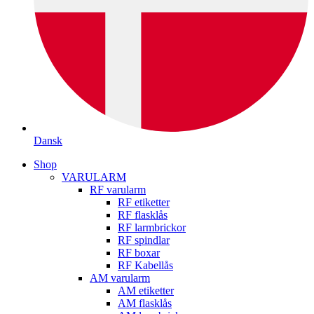
Dansk
Shop
VARULARM
RF varularm
RF etiketter
RF flasklås
RF larmbrickor
RF spindlar
RF boxar
RF Kabellås
AM varularm
AM etiketter
AM flasklås