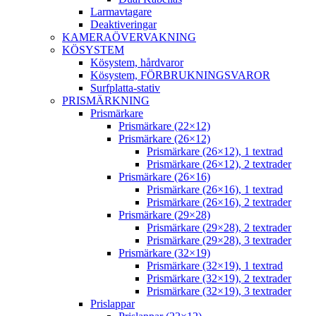
Larmavtagare
Deaktiveringar
KAMERAÖVERVAKNING
KÖSYSTEM
Kösystem, hårdvaror
Kösystem, FÖRBRUKNINGSVAROR
Surfplatta-stativ
PRISMÄRKNING
Prismärkare
Prismärkare (22×12)
Prismärkare (26×12)
Prismärkare (26×12), 1 textrad
Prismärkare (26×12), 2 textrader
Prismärkare (26×16)
Prismärkare (26×16), 1 textrad
Prismärkare (26×16), 2 textrader
Prismärkare (29×28)
Prismärkare (29×28), 2 textrader
Prismärkare (29×28), 3 textrader
Prismärkare (32×19)
Prismärkare (32×19), 1 textrad
Prismärkare (32×19), 2 textrader
Prismärkare (32×19), 3 textrader
Prislappar