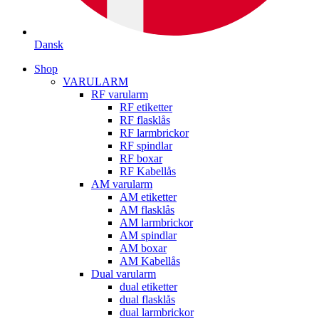
Dansk
Shop
VARULARM
RF varularm
RF etiketter
RF flasklås
RF larmbrickor
RF spindlar
RF boxar
RF Kabellås
AM varularm
AM etiketter
AM flasklås
AM larmbrickor
AM spindlar
AM boxar
AM Kabellås
Dual varularm
dual etiketter
dual flasklås
dual larmbrickor