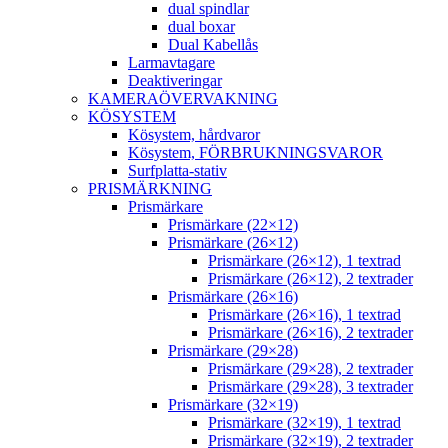
dual spindlar
dual boxar
Dual Kabellås
Larmavtagare
Deaktiveringar
KAMERAÖVERVAKNING
KÖSYSTEM
Kösystem, hårdvaror
Kösystem, FÖRBRUKNINGSVAROR
Surfplatta-stativ
PRISMÄRKNING
Prismärkare
Prismärkare (22×12)
Prismärkare (26×12)
Prismärkare (26×12), 1 textrad
Prismärkare (26×12), 2 textrader
Prismärkare (26×16)
Prismärkare (26×16), 1 textrad
Prismärkare (26×16), 2 textrader
Prismärkare (29×28)
Prismärkare (29×28), 2 textrader
Prismärkare (29×28), 3 textrader
Prismärkare (32×19)
Prismärkare (32×19), 1 textrad
Prismärkare (32×19), 2 textrader