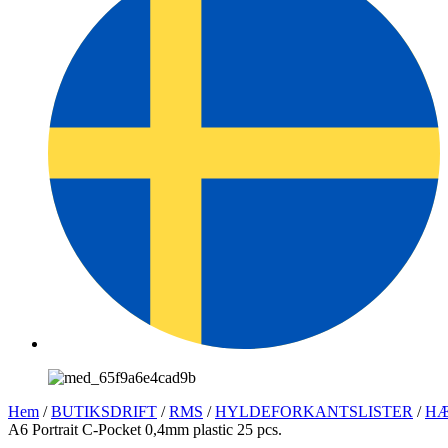
Hem
/
BUTIKSDRIFT
/
RMS
/
HYLDEFORKANTSLISTER
/
H
A6 Portrait C-Pocket 0,4mm plastic 25 pcs.