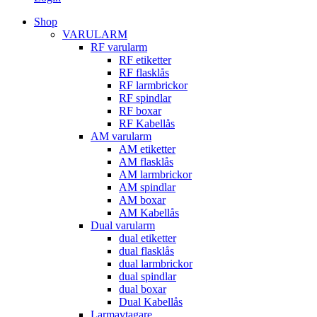
Shop
VARULARM
RF varularm
RF etiketter
RF flasklås
RF larmbrickor
RF spindlar
RF boxar
RF Kabellås
AM varularm
AM etiketter
AM flasklås
AM larmbrickor
AM spindlar
AM boxar
AM Kabellås
Dual varularm
dual etiketter
dual flasklås
dual larmbrickor
dual spindlar
dual boxar
Dual Kabellås
Larmavtagare