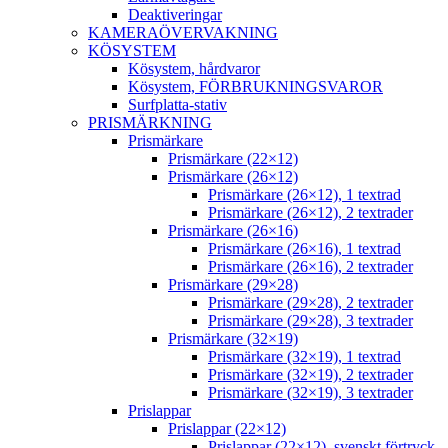
Deaktiveringar
KAMERAÖVERVAKNING
KÖSYSTEM
Kösystem, hårdvaror
Kösystem, FÖRBRUKNINGSVAROR
Surfplatta-stativ
PRISMÄRKNING
Prismärkare
Prismärkare (22×12)
Prismärkare (26×12)
Prismärkare (26×12), 1 textrad
Prismärkare (26×12), 2 textrader
Prismärkare (26×16)
Prismärkare (26×16), 1 textrad
Prismärkare (26×16), 2 textrader
Prismärkare (29×28)
Prismärkare (29×28), 2 textrader
Prismärkare (29×28), 3 textrader
Prismärkare (32×19)
Prismärkare (32×19), 1 textrad
Prismärkare (32×19), 2 textrader
Prismärkare (32×19), 3 textrader
Prislappar
Prislappar (22×12)
Prislappar (22×12), svenskt förtryck