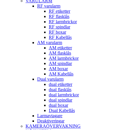
VARULARM
RF varularm
RF etiketter
RF flasklås
RF larmbrickor
RF spindlar
RF boxar
RF Kabellås
AM varularm
AM etiketter
AM flasklås
AM larmbrickor
AM spindlar
AM boxar
AM Kabellås
Dual varularm
dual etiketter
dual flasklås
dual larmbrickor
dual spindlar
dual boxar
Dual Kabellås
Larmavtagare
Deaktiveringar
KAMERAÖVERVAKNING