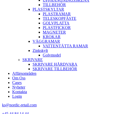
UPPHÄNGNINGSSKENA
TILLBEHÖR
PLASTSKYLTAR
PLASTRAMAR
TELESKOPFÄSTE
GOLVPLATTA
PLASTFICKOR
MAGNETER
KROKAR
VÄGGRAMAR
VATTENTÄTTA RAMAR
Zinkskylt
Golvmodel
SKRIVARE
SKRIVARE HÅRDVARA
SKRIVARE TILLBEHÖR
Affärsområden
Om Oss
Cases
Nyheter
Kontakta
Login
ks@nordic-retail.com
+45 44 84 14 44