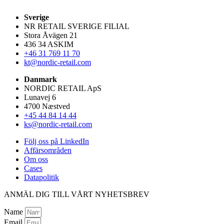
Sverige
NR RETAIL SVERIGE FILIAL
Stora Åvägen 21
436 34 ASKIM
+46 31 769 11 70
kt@nordic-retail.com
Danmark
NORDIC RETAIL ApS
Lunavej 6
4700 Næstved
+45 44 84 14 44
ks@nordic-retail.com
Följ oss på LinkedIn
Affärsområden
Om oss
Cases
Datapolitik
ANMÄL DIG TILL VÅRT NYHETSBREV
Name
Email