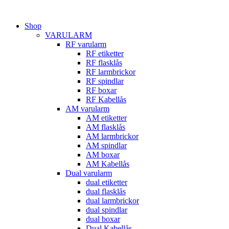
Hoppa
till
Shop
innehåll
VARULARM
RF varularm
RF etiketter
RF flasklås
RF larmbrickor
RF spindlar
RF boxar
RF Kabellås
AM varularm
AM etiketter
AM flasklås
AM larmbrickor
AM spindlar
AM boxar
AM Kabellås
Dual varularm
dual etiketter
dual flasklås
dual larmbrickor
dual spindlar
dual boxar
Dual Kabellås