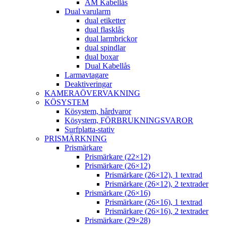
AM Kabellås
Dual varularm
dual etiketter
dual flasklås
dual larmbrickor
dual spindlar
dual boxar
Dual Kabellås
Larmavtagare
Deaktiveringar
KAMERAÖVERVAKNING
KÖSYSTEM
Kösystem, hårdvaror
Kösystem, FÖRBRUKNINGSVAROR
Surfplatta-stativ
PRISMÄRKNING
Prismärkare
Prismärkare (22×12)
Prismärkare (26×12)
Prismärkare (26×12), 1 textrad
Prismärkare (26×12), 2 textrader
Prismärkare (26×16)
Prismärkare (26×16), 1 textrad
Prismärkare (26×16), 2 textrader
Prismärkare (29×28)