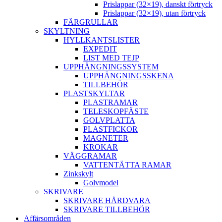
Prislappar (32×19), danskt förtryck
Prislappar (32×19), utan förtryck
FÄRGRULLAR
SKYLTNING
HYLLKANTSLISTER
EXPEDIT
LIST MED TEJP
UPPHÄNGNINGSSYSTEM
UPPHÄNGNINGSSKENA
TILLBEHÖR
PLASTSKYLTAR
PLASTRAMAR
TELESKOPFÄSTE
GOLVPLATTA
PLASTFICKOR
MAGNETER
KROKAR
VÄGGRAMAR
VATTENTÄTTA RAMAR
Zinkskylt
Golvmodel
SKRIVARE
SKRIVARE HÅRDVARA
SKRIVARE TILLBEHÖR
Affärsområden