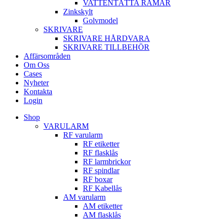
VATTENTÄTTA RAMAR
Zinkskylt
Golvmodel
SKRIVARE
SKRIVARE HÅRDVARA
SKRIVARE TILLBEHÖR
Affärsområden
Om Oss
Cases
Nyheter
Kontakta
Login
Shop
VARULARM
RF varularm
RF etiketter
RF flasklås
RF larmbrickor
RF spindlar
RF boxar
RF Kabellås
AM varularm
AM etiketter
AM flasklås