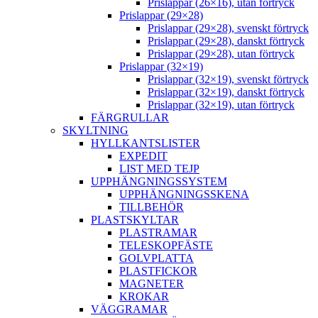
Prislappar (26×16), utan förtryck
Prislappar (29×28)
Prislappar (29×28), svenskt förtryck
Prislappar (29×28), danskt förtryck
Prislappar (29×28), utan förtryck
Prislappar (32×19)
Prislappar (32×19), svenskt förtryck
Prislappar (32×19), danskt förtryck
Prislappar (32×19), utan förtryck
FÄRGRULLAR
SKYLTNING
HYLLKANTSLISTER
EXPEDIT
LIST MED TEJP
UPPHÄNGNINGSSYSTEM
UPPHÄNGNINGSSKENA
TILLBEHÖR
PLASTSKYLTAR
PLASTRAMAR
TELESKOPFÄSTE
GOLVPLATTA
PLASTFICKOR
MAGNETER
KROKAR
VÄGGRAMAR