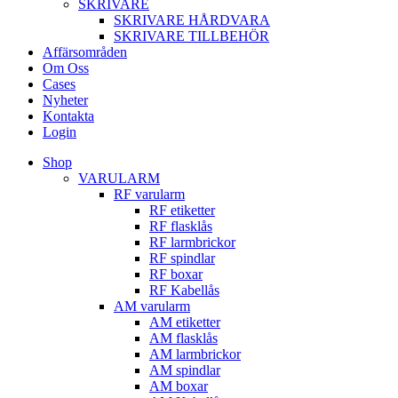
SKRIVARE
SKRIVARE HÅRDVARA
SKRIVARE TILLBEHÖR
Affärsområden
Om Oss
Cases
Nyheter
Kontakta
Login
Shop
VARULARM
RF varularm
RF etiketter
RF flasklås
RF larmbrickor
RF spindlar
RF boxar
RF Kabellås
AM varularm
AM etiketter
AM flasklås
AM larmbrickor
AM spindlar
AM boxar