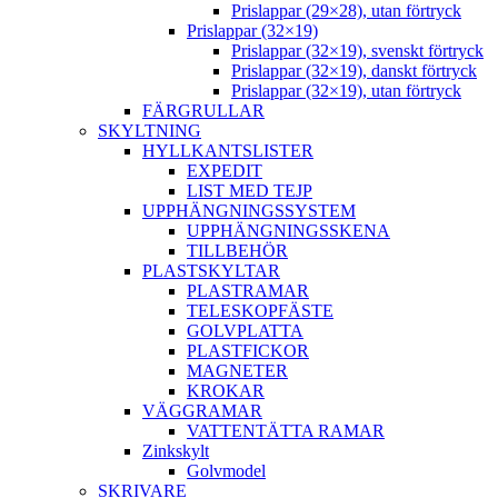
Prislappar (29×28), utan förtryck
Prislappar (32×19)
Prislappar (32×19), svenskt förtryck
Prislappar (32×19), danskt förtryck
Prislappar (32×19), utan förtryck
FÄRGRULLAR
SKYLTNING
HYLLKANTSLISTER
EXPEDIT
LIST MED TEJP
UPPHÄNGNINGSSYSTEM
UPPHÄNGNINGSSKENA
TILLBEHÖR
PLASTSKYLTAR
PLASTRAMAR
TELESKOPFÄSTE
GOLVPLATTA
PLASTFICKOR
MAGNETER
KROKAR
VÄGGRAMAR
VATTENTÄTTA RAMAR
Zinkskylt
Golvmodel
SKRIVARE