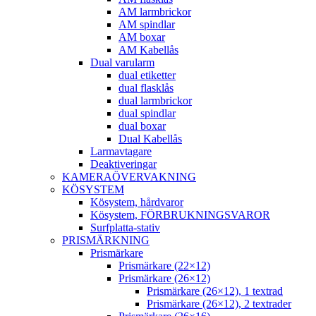
AM larmbrickor
AM spindlar
AM boxar
AM Kabellås
Dual varularm
dual etiketter
dual flasklås
dual larmbrickor
dual spindlar
dual boxar
Dual Kabellås
Larmavtagare
Deaktiveringar
KAMERAÖVERVAKNING
KÖSYSTEM
Kösystem, hårdvaror
Kösystem, FÖRBRUKNINGSVAROR
Surfplatta-stativ
PRISMÄRKNING
Prismärkare
Prismärkare (22×12)
Prismärkare (26×12)
Prismärkare (26×12), 1 textrad
Prismärkare (26×12), 2 textrader