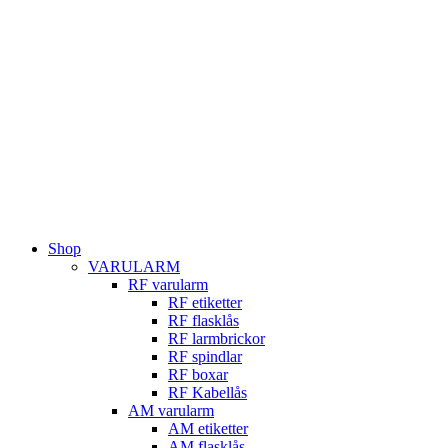
Hoppa
till
innehåll
Shop
VARULARM
RF varularm
RF etiketter
RF flasklås
RF larmbrickor
RF spindlar
RF boxar
RF Kabellås
AM varularm
AM etiketter
AM flasklås