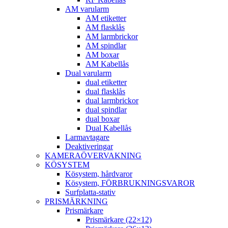
AM varularm
AM etiketter
AM flasklås
AM larmbrickor
AM spindlar
AM boxar
AM Kabellås
Dual varularm
dual etiketter
dual flasklås
dual larmbrickor
dual spindlar
dual boxar
Dual Kabellås
Larmavtagare
Deaktiveringar
KAMERAÖVERVAKNING
KÖSYSTEM
Kösystem, hårdvaror
Kösystem, FÖRBRUKNINGSVAROR
Surfplatta-stativ
PRISMÄRKNING
Prismärkare
Prismärkare (22×12)