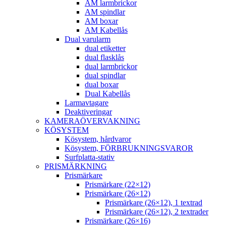
AM larmbrickor
AM spindlar
AM boxar
AM Kabellås
Dual varularm
dual etiketter
dual flasklås
dual larmbrickor
dual spindlar
dual boxar
Dual Kabellås
Larmavtagare
Deaktiveringar
KAMERAÖVERVAKNING
KÖSYSTEM
Kösystem, hårdvaror
Kösystem, FÖRBRUKNINGSVAROR
Surfplatta-stativ
PRISMÄRKNING
Prismärkare
Prismärkare (22×12)
Prismärkare (26×12)
Prismärkare (26×12), 1 textrad
Prismärkare (26×12), 2 textrader
Prismärkare (26×16)