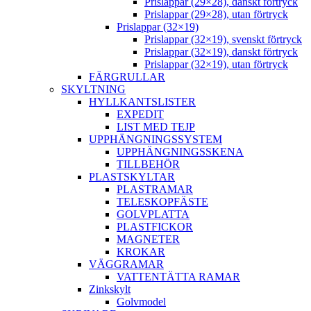
Prislappar (29×28), danskt förtryck
Prislappar (29×28), utan förtryck
Prislappar (32×19)
Prislappar (32×19), svenskt förtryck
Prislappar (32×19), danskt förtryck
Prislappar (32×19), utan förtryck
FÄRGRULLAR
SKYLTNING
HYLLKANTSLISTER
EXPEDIT
LIST MED TEJP
UPPHÄNGNINGSSYSTEM
UPPHÄNGNINGSSKENA
TILLBEHÖR
PLASTSKYLTAR
PLASTRAMAR
TELESKOPFÄSTE
GOLVPLATTA
PLASTFICKOR
MAGNETER
KROKAR
VÄGGRAMAR
VATTENTÄTTA RAMAR
Zinkskylt
Golvmodel