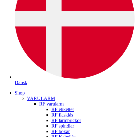
Dansk
Shop
VARULARM
RF varularm
RF etiketter
RF flasklås
RF larmbrickor
RF spindlar
RF boxar
RF Kabellås