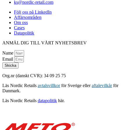
ks@nordic-retail.com
Följ oss på LinkedIn
Affärsområden
Om oss
Cases
Datapolitik
ANMÄL DIG TILL VÅRT NYHETSBREV
Name
Email
Skicka
Org.nr (danskt CVR): 34 09 25 75
Läs Nordic Retails
avtalsvillkor
för Sverige eller
aftalevilkår
för
Danmark.
Läs Nordic Retails
datapolitik
här.