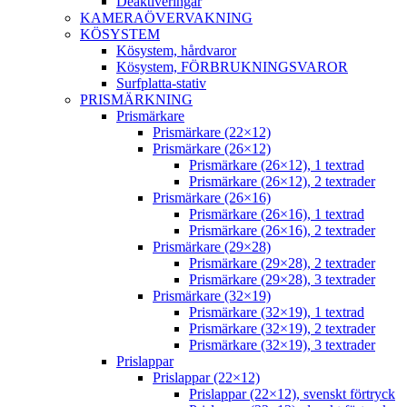
Deaktiveringar
KAMERAÖVERVAKNING
KÖSYSTEM
Kösystem, hårdvaror
Kösystem, FÖRBRUKNINGSVAROR
Surfplatta-stativ
PRISMÄRKNING
Prismärkare
Prismärkare (22×12)
Prismärkare (26×12)
Prismärkare (26×12), 1 textrad
Prismärkare (26×12), 2 textrader
Prismärkare (26×16)
Prismärkare (26×16), 1 textrad
Prismärkare (26×16), 2 textrader
Prismärkare (29×28)
Prismärkare (29×28), 2 textrader
Prismärkare (29×28), 3 textrader
Prismärkare (32×19)
Prismärkare (32×19), 1 textrad
Prismärkare (32×19), 2 textrader
Prismärkare (32×19), 3 textrader
Prislappar
Prislappar (22×12)
Prislappar (22×12), svenskt förtryck