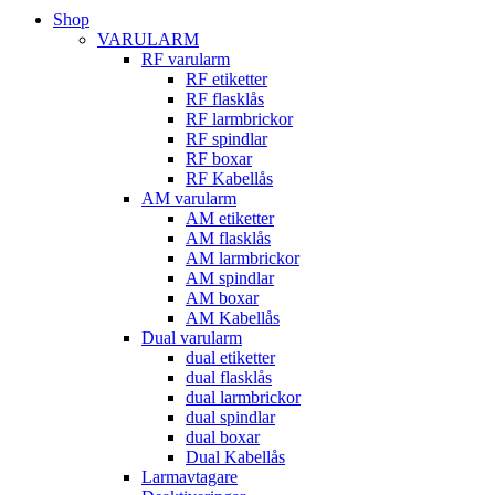
Shop
VARULARM
RF varularm
RF etiketter
RF flasklås
RF larmbrickor
RF spindlar
RF boxar
RF Kabellås
AM varularm
AM etiketter
AM flasklås
AM larmbrickor
AM spindlar
AM boxar
AM Kabellås
Dual varularm
dual etiketter
dual flasklås
dual larmbrickor
dual spindlar
dual boxar
Dual Kabellås
Larmavtagare