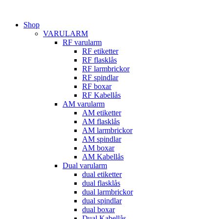
Hoppa
till
Shop
innehåll
VARULARM
RF varularm
RF etiketter
RF flasklås
RF larmbrickor
RF spindlar
RF boxar
RF Kabellås
AM varularm
AM etiketter
AM flasklås
AM larmbrickor
AM spindlar
AM boxar
AM Kabellås
Dual varularm
dual etiketter
dual flasklås
dual larmbrickor
dual spindlar
dual boxar
Dual Kabellås