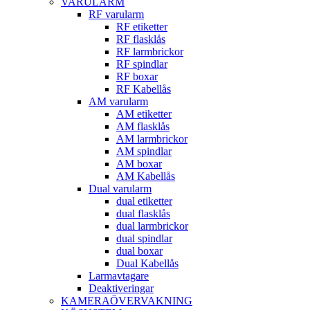
VARULARM
RF varularm
RF etiketter
RF flasklås
RF larmbrickor
RF spindlar
RF boxar
RF Kabellås
AM varularm
AM etiketter
AM flasklås
AM larmbrickor
AM spindlar
AM boxar
AM Kabellås
Dual varularm
dual etiketter
dual flasklås
dual larmbrickor
dual spindlar
dual boxar
Dual Kabellås
Larmavtagare
Deaktiveringar
KAMERAÖVERVAKNING