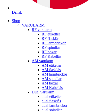
Dansk
Shop
VARULARM
RF varularm
RF etiketter
RF flasklås
RF larmbrickor
RF spindlar
RF boxar
RF Kabellås
AM varularm
AM etiketter
AM flasklås
AM larmbrickor
AM spindlar
AM boxar
AM Kabellås
Dual varularm
dual etiketter
dual flasklås
dual larmbrickor
dual spindlar