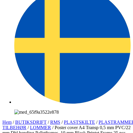
Hem
/
BUTIKSDRIFT
/
RMS
/
PLASTSKILTE
/
PLASTRAMME
TILBEHØR
/
LOMMER
/ Poster cover A4 Transp 0,5 mm PVC/22
mm Dbl bending Palletframes. 10 mm Black Printet Frame 25 pcs.