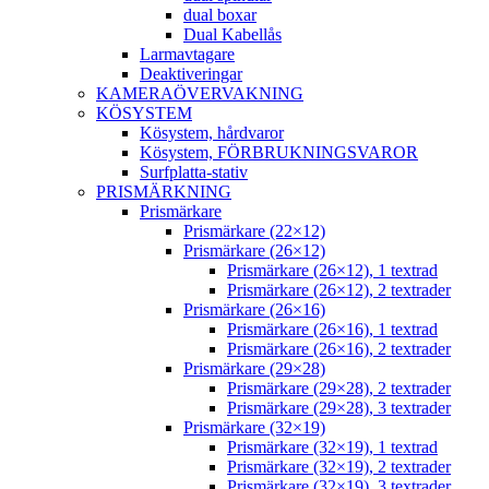
dual boxar
Dual Kabellås
Larmavtagare
Deaktiveringar
KAMERAÖVERVAKNING
KÖSYSTEM
Kösystem, hårdvaror
Kösystem, FÖRBRUKNINGSVAROR
Surfplatta-stativ
PRISMÄRKNING
Prismärkare
Prismärkare (22×12)
Prismärkare (26×12)
Prismärkare (26×12), 1 textrad
Prismärkare (26×12), 2 textrader
Prismärkare (26×16)
Prismärkare (26×16), 1 textrad
Prismärkare (26×16), 2 textrader
Prismärkare (29×28)
Prismärkare (29×28), 2 textrader
Prismärkare (29×28), 3 textrader
Prismärkare (32×19)
Prismärkare (32×19), 1 textrad
Prismärkare (32×19), 2 textrader
Prismärkare (32×19), 3 textrader