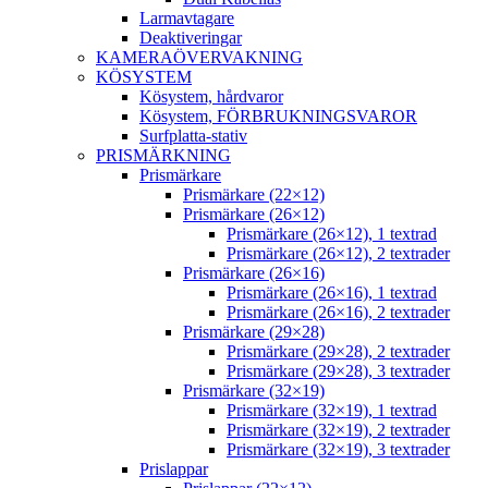
Larmavtagare
Deaktiveringar
KAMERAÖVERVAKNING
KÖSYSTEM
Kösystem, hårdvaror
Kösystem, FÖRBRUKNINGSVAROR
Surfplatta-stativ
PRISMÄRKNING
Prismärkare
Prismärkare (22×12)
Prismärkare (26×12)
Prismärkare (26×12), 1 textrad
Prismärkare (26×12), 2 textrader
Prismärkare (26×16)
Prismärkare (26×16), 1 textrad
Prismärkare (26×16), 2 textrader
Prismärkare (29×28)
Prismärkare (29×28), 2 textrader
Prismärkare (29×28), 3 textrader
Prismärkare (32×19)
Prismärkare (32×19), 1 textrad
Prismärkare (32×19), 2 textrader
Prismärkare (32×19), 3 textrader
Prislappar