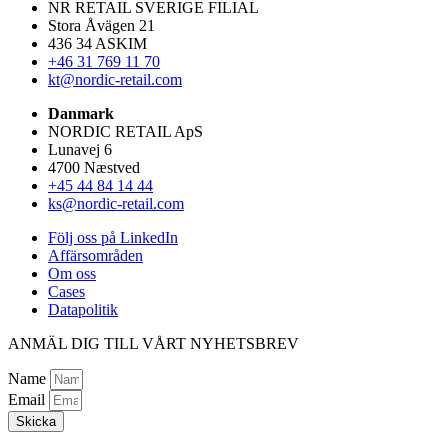
NR RETAIL SVERIGE FILIAL
Stora Åvägen 21
436 34 ASKIM
+46 31 769 11 70
kt@nordic-retail.com
Danmark
NORDIC RETAIL ApS
Lunavej 6
4700 Næstved
+45 44 84 14 44
ks@nordic-retail.com
Följ oss på LinkedIn
Affärsområden
Om oss
Cases
Datapolitik
ANMÄL DIG TILL VÅRT NYHETSBREV
Name
Email
Skicka