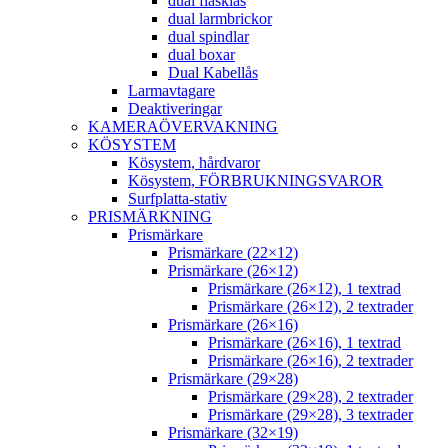
dual flasklås
dual larmbrickor
dual spindlar
dual boxar
Dual Kabellås
Larmavtagare
Deaktiveringar
KAMERAÖVERVAKNING
KÖSYSTEM
Kösystem, hårdvaror
Kösystem, FÖRBRUKNINGSVAROR
Surfplatta-stativ
PRISMÄRKNING
Prismärkare
Prismärkare (22×12)
Prismärkare (26×12)
Prismärkare (26×12), 1 textrad
Prismärkare (26×12), 2 textrader
Prismärkare (26×16)
Prismärkare (26×16), 1 textrad
Prismärkare (26×16), 2 textrader
Prismärkare (29×28)
Prismärkare (29×28), 2 textrader
Prismärkare (29×28), 3 textrader
Prismärkare (32×19)