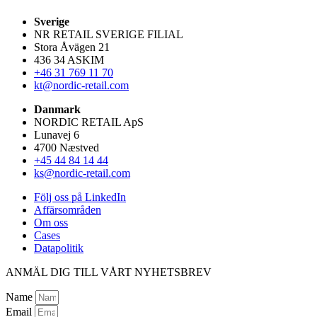
Sverige
NR RETAIL SVERIGE FILIAL
Stora Åvägen 21
436 34 ASKIM
+46 31 769 11 70
kt@nordic-retail.com
Danmark
NORDIC RETAIL ApS
Lunavej 6
4700 Næstved
+45 44 84 14 44
ks@nordic-retail.com
Följ oss på LinkedIn
Affärsområden
Om oss
Cases
Datapolitik
ANMÄL DIG TILL VÅRT NYHETSBREV
Name
Email