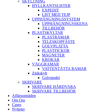
SKYLTNING
HYLLKANTSLISTER
EXPEDIT
LIST MED TEJP
UPPHÄNGNINGSSYSTEM
UPPHÄNGNINGSSKENA
TILLBEHÖR
PLASTSKYLTAR
PLASTRAMAR
TELESKOPFÄSTE
GOLVPLATTA
PLASTFICKOR
MAGNETER
KROKAR
VÄGGRAMAR
VATTENTÄTTA RAMAR
Zinkskylt
Golvmodel
SKRIVARE
SKRIVARE HÅRDVARA
SKRIVARE TILLBEHÖR
Affärsområden
Om Oss
Cases
Nyheter