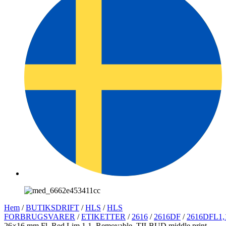
Hem
/
BUTIKSDRIFT
/
HLS
/
HLS
FORBRUGSVARER
/
ETIKETTER
/
2616
/
2616DF
/
2616DFL1,
26×16 mm Fl. Red Lim 1,1, Removable, TILBUD middle print,