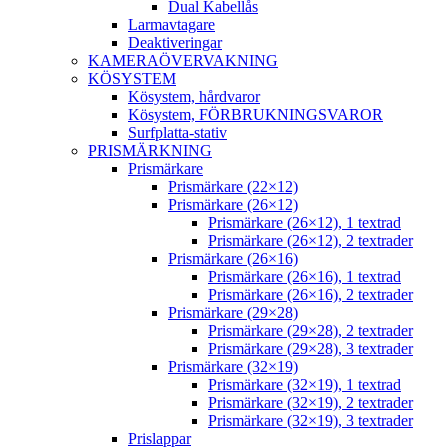
Dual Kabellås
Larmavtagare
Deaktiveringar
KAMERAÖVERVAKNING
KÖSYSTEM
Kösystem, hårdvaror
Kösystem, FÖRBRUKNINGSVAROR
Surfplatta-stativ
PRISMÄRKNING
Prismärkare
Prismärkare (22×12)
Prismärkare (26×12)
Prismärkare (26×12), 1 textrad
Prismärkare (26×12), 2 textrader
Prismärkare (26×16)
Prismärkare (26×16), 1 textrad
Prismärkare (26×16), 2 textrader
Prismärkare (29×28)
Prismärkare (29×28), 2 textrader
Prismärkare (29×28), 3 textrader
Prismärkare (32×19)
Prismärkare (32×19), 1 textrad
Prismärkare (32×19), 2 textrader
Prismärkare (32×19), 3 textrader
Prislappar