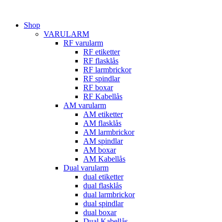
Hoppa
till
Shop
innehåll
VARULARM
RF varularm
RF etiketter
RF flasklås
RF larmbrickor
RF spindlar
RF boxar
RF Kabellås
AM varularm
AM etiketter
AM flasklås
AM larmbrickor
AM spindlar
AM boxar
AM Kabellås
Dual varularm
dual etiketter
dual flasklås
dual larmbrickor
dual spindlar
dual boxar
Dual Kabellås