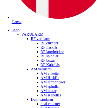
Dansk
Shop
VARULARM
RF varularm
RF etiketter
RF flasklås
RF larmbrickor
RF spindlar
RF boxar
RF Kabellås
AM varularm
AM etiketter
AM flasklås
AM larmbrickor
AM spindlar
AM boxar
AM Kabellås
Dual varularm
dual etiketter