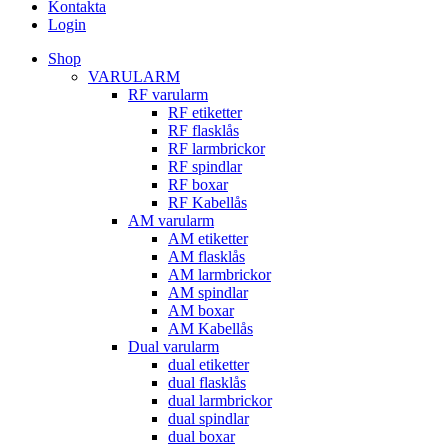
Kontakta
Login
Shop
VARULARM
RF varularm
RF etiketter
RF flasklås
RF larmbrickor
RF spindlar
RF boxar
RF Kabellås
AM varularm
AM etiketter
AM flasklås
AM larmbrickor
AM spindlar
AM boxar
AM Kabellås
Dual varularm
dual etiketter
dual flasklås
dual larmbrickor
dual spindlar
dual boxar