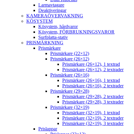
Larmavtagare
Deaktiveringar
KAMERAÖVERVAKNING
KÖSYSTEM
Kösystem, hårdvaror
Kösystem, FÖRBRUKNINGSVAROR
Surfplatta-stativ
PRISMÄRKNING
Prismärkare
Prismärkare (22×12)
Prismärkare (26×12)
Prismärkare (26×12), 1 textrad
Prismärkare (26×12), 2 textrader
Prismärkare (26×16)
Prismärkare (26×16), 1 textrad
Prismärkare (26×16), 2 textrader
Prismärkare (29×28)
Prismärkare (29×28), 2 textrader
Prismärkare (29×28), 3 textrader
Prismärkare (32×19)
Prismärkare (32×19), 1 textrad
Prismärkare (32×19), 2 textrader
Prismärkare (32×19), 3 textrader
Prislappar