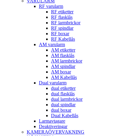
VARULARM
RF varularm
RF etiketter
RF flasklås
RF larmbrickor
RF spindlar
RF boxar
RF Kabellås
AM varularm
AM etiketter
AM flasklås
AM larmbrickor
AM spindlar
AM boxar
AM Kabellås
Dual varularm
dual etiketter
dual flasklås
dual larmbrickor
dual spindlar
dual boxar
Dual Kabellås
Larmavtagare
Deaktiveringar
KAMERAÖVERVAKNING