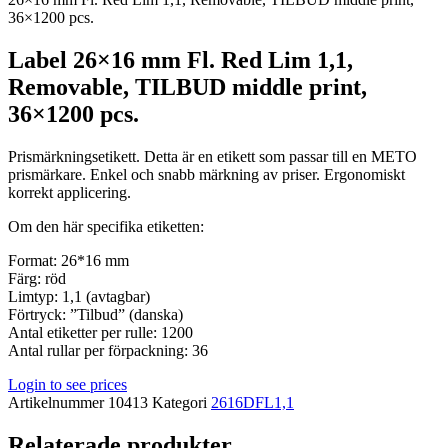
36×1200 pcs.
Label 26×16 mm Fl. Red Lim 1,1,
Removable, TILBUD middle print,
36×1200 pcs.
Prismärkningsetikett. Detta är en etikett som passar till en METO
prismärkare. Enkel och snabb märkning av priser. Ergonomiskt
korrekt applicering.
Om den här specifika etiketten:
Format: 26*16 mm
Färg: röd
Limtyp: 1,1 (avtagbar)
Förtryck: ”Tilbud” (danska)
Antal etiketter per rulle: 1200
Antal rullar per förpackning: 36
Login to see prices
Artikelnummer
10413
Kategori
2616DFL1,1
Relaterade produkter