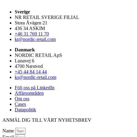
Sverige
NR RETAIL SVERIGE FILIAL
Stora Åvägen 21
436 34 ASKIM
+46 31 769 11 70
kt@nordic-retail.com
Danmark
NORDIC RETAIL ApS
Lunavej 6
4700 Næstved
+45 44 84 14 44
ks@nordic-retail.com
Följ oss på LinkedIn
Affärsområden
Om oss
Cases
Datapolitik
ANMÄL DIG TILL VÅRT NYHETSBREV
Name