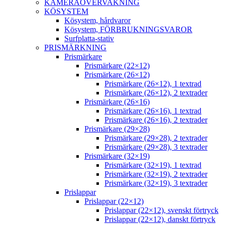
KAMERAÖVERVAKNING
KÖSYSTEM
Kösystem, hårdvaror
Kösystem, FÖRBRUKNINGSVAROR
Surfplatta-stativ
PRISMÄRKNING
Prismärkare
Prismärkare (22×12)
Prismärkare (26×12)
Prismärkare (26×12), 1 textrad
Prismärkare (26×12), 2 textrader
Prismärkare (26×16)
Prismärkare (26×16), 1 textrad
Prismärkare (26×16), 2 textrader
Prismärkare (29×28)
Prismärkare (29×28), 2 textrader
Prismärkare (29×28), 3 textrader
Prismärkare (32×19)
Prismärkare (32×19), 1 textrad
Prismärkare (32×19), 2 textrader
Prismärkare (32×19), 3 textrader
Prislappar
Prislappar (22×12)
Prislappar (22×12), svenskt förtryck
Prislappar (22×12), danskt förtryck