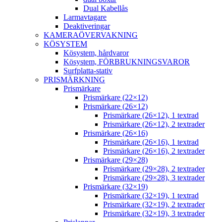
Dual Kabellås
Larmavtagare
Deaktiveringar
KAMERAÖVERVAKNING
KÖSYSTEM
Kösystem, hårdvaror
Kösystem, FÖRBRUKNINGSVAROR
Surfplatta-stativ
PRISMÄRKNING
Prismärkare
Prismärkare (22×12)
Prismärkare (26×12)
Prismärkare (26×12), 1 textrad
Prismärkare (26×12), 2 textrader
Prismärkare (26×16)
Prismärkare (26×16), 1 textrad
Prismärkare (26×16), 2 textrader
Prismärkare (29×28)
Prismärkare (29×28), 2 textrader
Prismärkare (29×28), 3 textrader
Prismärkare (32×19)
Prismärkare (32×19), 1 textrad
Prismärkare (32×19), 2 textrader
Prismärkare (32×19), 3 textrader