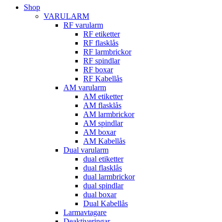
Shop
VARULARM
RF varularm
RF etiketter
RF flasklås
RF larmbrickor
RF spindlar
RF boxar
RF Kabellås
AM varularm
AM etiketter
AM flasklås
AM larmbrickor
AM spindlar
AM boxar
AM Kabellås
Dual varularm
dual etiketter
dual flasklås
dual larmbrickor
dual spindlar
dual boxar
Dual Kabellås
Larmavtagare
Deaktiveringar