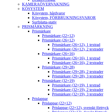
KAMERAÖVERVAKNING
KÖSYSTEM
Kösystem, hårdvaror
Kösystem, FÖRBRUKNINGSVAROR
Surfplatta-stativ
PRISMÄRKNING
Prismärkare
Prismärkare (22×12)
Prismärkare (26×12)
Prismärkare (26×12), 1 textrad
Prismärkare (26×12), 2 textrader
Prismärkare (26×16)
Prismärkare (26×16), 1 textrad
Prismärkare (26×16), 2 textrader
Prismärkare (29×28)
Prismärkare (29×28), 2 textrader
Prismärkare (29×28), 3 textrader
Prismärkare (32×19)
Prismärkare (32×19), 1 textrad
Prismärkare (32×19), 2 textrader
Prismärkare (32×19), 3 textrader
Prislappar
Prislappar (22×12)
Prislappar (22×12), svenskt förtryck