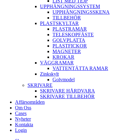
LIST MED TEJP
UPPHÄNGNINGSSYSTEM
UPPHÄNGNINGSSKENA
TILLBEHÖR
PLASTSKYLTAR
PLASTRAMAR
TELESKOPFÄSTE
GOLVPLATTA
PLASTFICKOR
MAGNETER
KROKAR
VÄGGRAMAR
VATTENTÄTTA RAMAR
Zinkskylt
Golvmodel
SKRIVARE
SKRIVARE HÅRDVARA
SKRIVARE TILLBEHÖR
Affärsområden
Om Oss
Cases
Nyheter
Kontakta
Login