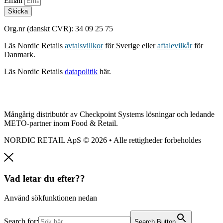
Email
Skicka
Org.nr (danskt CVR): 34 09 25 75
Läs Nordic Retails
avtalsvillkor
för Sverige eller
aftalevilkår
för
Danmark.
Läs Nordic Retails
datapolitik
här.
Mångårig distributör av Checkpoint Systems lösningar och ledande
METO-partner inom Food & Retail.
NORDIC RETAIL ApS © 2026 • Alle rettigheder forbeholdes
Vad letar du efter??
Använd sökfunktionen nedan
Search for:
Search Button