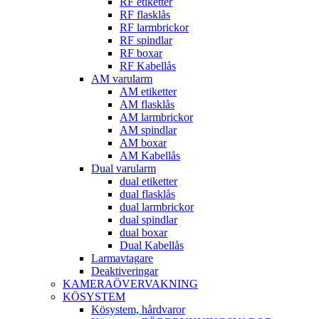
RF etiketter
RF flasklås
RF larmbrickor
RF spindlar
RF boxar
RF Kabellås
AM varularm
AM etiketter
AM flasklås
AM larmbrickor
AM spindlar
AM boxar
AM Kabellås
Dual varularm
dual etiketter
dual flasklås
dual larmbrickor
dual spindlar
dual boxar
Dual Kabellås
Larmavtagare
Deaktiveringar
KAMERAÖVERVAKNING
KÖSYSTEM
Kösystem, hårdvaror