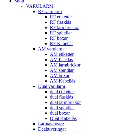
Shop
VARULARM
RF varularm
RF etiketter
RF flasklås
RF larmbrickor
RF spindlar
RF boxar
RF Kabellås
AM varularm
AM etiketter
AM flasklås
AM larmbrickor
AM spindlar
AM boxar
AM Kabellås
Dual varularm
dual etiketter
dual flasklås
dual larmbrickor
dual spindlar
dual boxar
Dual Kabellås
Larmavtagare
Deaktiveringar