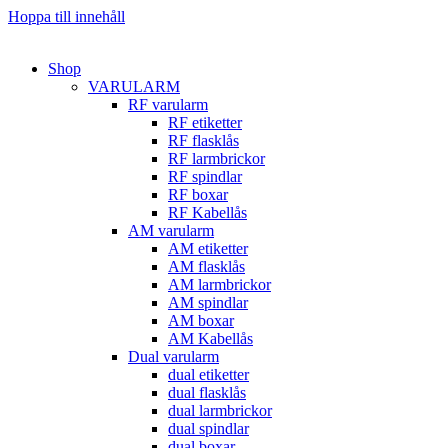
Hoppa till innehåll
Shop
VARULARM
RF varularm
RF etiketter
RF flasklås
RF larmbrickor
RF spindlar
RF boxar
RF Kabellås
AM varularm
AM etiketter
AM flasklås
AM larmbrickor
AM spindlar
AM boxar
AM Kabellås
Dual varularm
dual etiketter
dual flasklås
dual larmbrickor
dual spindlar
dual boxar