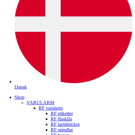
Dansk
Shop
VARULARM
RF varularm
RF etiketter
RF flasklås
RF larmbrickor
RF spindlar