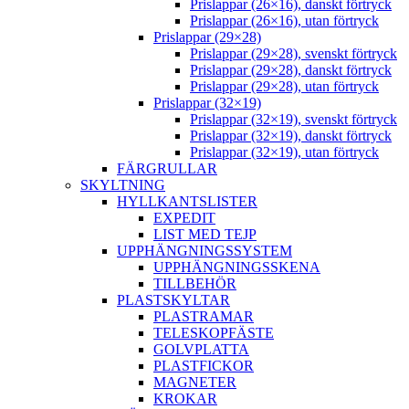
Prislappar (26×16), danskt förtryck
Prislappar (26×16), utan förtryck
Prislappar (29×28)
Prislappar (29×28), svenskt förtryck
Prislappar (29×28), danskt förtryck
Prislappar (29×28), utan förtryck
Prislappar (32×19)
Prislappar (32×19), svenskt förtryck
Prislappar (32×19), danskt förtryck
Prislappar (32×19), utan förtryck
FÄRGRULLAR
SKYLTNING
HYLLKANTSLISTER
EXPEDIT
LIST MED TEJP
UPPHÄNGNINGSSYSTEM
UPPHÄNGNINGSSKENA
TILLBEHÖR
PLASTSKYLTAR
PLASTRAMAR
TELESKOPFÄSTE
GOLVPLATTA
PLASTFICKOR
MAGNETER
KROKAR