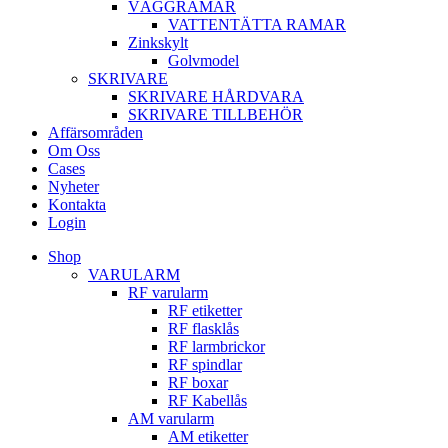
VÄGGRAMAR
VATTENTÄTTA RAMAR
Zinkskylt
Golvmodel
SKRIVARE
SKRIVARE HÅRDVARA
SKRIVARE TILLBEHÖR
Affärsområden
Om Oss
Cases
Nyheter
Kontakta
Login
Shop
VARULARM
RF varularm
RF etiketter
RF flasklås
RF larmbrickor
RF spindlar
RF boxar
RF Kabellås
AM varularm
AM etiketter