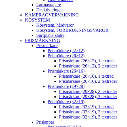
Larmavtagare
Deaktiveringar
KAMERAÖVERVAKNING
KÖSYSTEM
Kösystem, hårdvaror
Kösystem, FÖRBRUKNINGSVAROR
Surfplatta-stativ
PRISMÄRKNING
Prismärkare
Prismärkare (22×12)
Prismärkare (26×12)
Prismärkare (26×12), 1 textrad
Prismärkare (26×12), 2 textrader
Prismärkare (26×16)
Prismärkare (26×16), 1 textrad
Prismärkare (26×16), 2 textrader
Prismärkare (29×28)
Prismärkare (29×28), 2 textrader
Prismärkare (29×28), 3 textrader
Prismärkare (32×19)
Prismärkare (32×19), 1 textrad
Prismärkare (32×19), 2 textrader
Prismärkare (32×19), 3 textrader
Prislappar