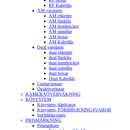
RF boxar
RF Kabellås
AM varularm
AM etiketter
AM flasklås
AM larmbrickor
AM spindlar
AM boxar
AM Kabellås
Dual varularm
dual etiketter
dual flasklås
dual larmbrickor
dual spindlar
dual boxar
Dual Kabellås
Larmavtagare
Deaktiveringar
KAMERAÖVERVAKNING
KÖSYSTEM
Kösystem, hårdvaror
Kösystem, FÖRBRUKNINGSVAROR
Surfplatta-stativ
PRISMÄRKNING
Prismärkare