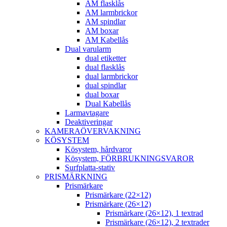
AM flasklås
AM larmbrickor
AM spindlar
AM boxar
AM Kabellås
Dual varularm
dual etiketter
dual flasklås
dual larmbrickor
dual spindlar
dual boxar
Dual Kabellås
Larmavtagare
Deaktiveringar
KAMERAÖVERVAKNING
KÖSYSTEM
Kösystem, hårdvaror
Kösystem, FÖRBRUKNINGSVAROR
Surfplatta-stativ
PRISMÄRKNING
Prismärkare
Prismärkare (22×12)
Prismärkare (26×12)
Prismärkare (26×12), 1 textrad
Prismärkare (26×12), 2 textrader