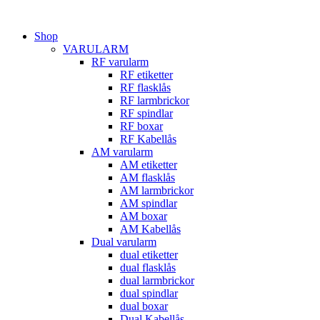
Hoppa
till
Shop
innehåll
VARULARM
RF varularm
RF etiketter
RF flasklås
RF larmbrickor
RF spindlar
RF boxar
RF Kabellås
AM varularm
AM etiketter
AM flasklås
AM larmbrickor
AM spindlar
AM boxar
AM Kabellås
Dual varularm
dual etiketter
dual flasklås
dual larmbrickor
dual spindlar
dual boxar
Dual Kabellås