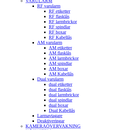
VARULARM
RF varularm
RF etiketter
RF flasklås
RF larmbrickor
RF spindlar
RF boxar
RF Kabellås
AM varularm
AM etiketter
AM flasklås
AM larmbrickor
AM spindlar
AM boxar
AM Kabellås
Dual varularm
dual etiketter
dual flasklås
dual larmbrickor
dual spindlar
dual boxar
Dual Kabellås
Larmavtagare
Deaktiveringar
KAMERAÖVERVAKNING