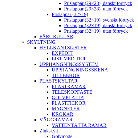
Prislappar (29×28), danskt förtryck
Prislappar (29×28), utan förtryck
Prislappar (32×19)
Prislappar (32×19), svenskt förtryck
Prislappar (32×19), danskt förtryck
Prislappar (32×19), utan förtryck
FÄRGRULLAR
SKYLTNING
HYLLKANTSLISTER
EXPEDIT
LIST MED TEJP
UPPHÄNGNINGSSYSTEM
UPPHÄNGNINGSSKENA
TILLBEHÖR
PLASTSKYLTAR
PLASTRAMAR
TELESKOPFÄSTE
GOLVPLATTA
PLASTFICKOR
MAGNETER
KROKAR
VÄGGRAMAR
VATTENTÄTTA RAMAR
Zinkskylt
Golvmodel