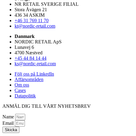
NR RETAIL SVERIGE FILIAL
Stora Åvägen 21
436 34 ASKIM
+46 31 769 11 70
kt@nordic-retail.com
Danmark
NORDIC RETAIL ApS
Lunavej 6
4700 Næstved
+45 44 84 14 44
ks@nordic-retail.com
Följ oss på LinkedIn
Affärsområden
Om oss
Cases
Datapolitik
ANMÄL DIG TILL VÅRT NYHETSBREV
Name
Email
Skicka