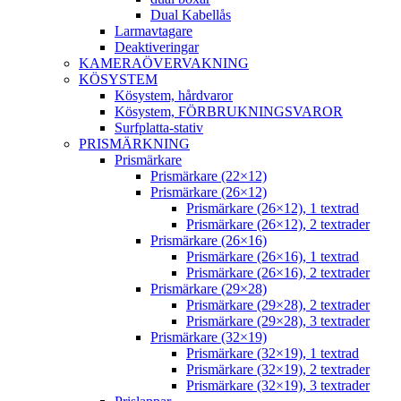
Dual Kabellås
Larmavtagare
Deaktiveringar
KAMERAÖVERVAKNING
KÖSYSTEM
Kösystem, hårdvaror
Kösystem, FÖRBRUKNINGSVAROR
Surfplatta-stativ
PRISMÄRKNING
Prismärkare
Prismärkare (22×12)
Prismärkare (26×12)
Prismärkare (26×12), 1 textrad
Prismärkare (26×12), 2 textrader
Prismärkare (26×16)
Prismärkare (26×16), 1 textrad
Prismärkare (26×16), 2 textrader
Prismärkare (29×28)
Prismärkare (29×28), 2 textrader
Prismärkare (29×28), 3 textrader
Prismärkare (32×19)
Prismärkare (32×19), 1 textrad
Prismärkare (32×19), 2 textrader
Prismärkare (32×19), 3 textrader