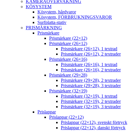
KAMERAÖVERVAKNING
KÖSYSTEM
Kösystem, hårdvaror
Kösystem, FÖRBRUKNINGSVAROR
Surfplatta-stativ
PRISMÄRKNING
Prismärkare
Prismärkare (22×12)
Prismärkare (26×12)
Prismärkare (26×12), 1 textrad
Prismärkare (26×12), 2 textrader
Prismärkare (26×16)
Prismärkare (26×16), 1 textrad
Prismärkare (26×16), 2 textrader
Prismärkare (29×28)
Prismärkare (29×28), 2 textrader
Prismärkare (29×28), 3 textrader
Prismärkare (32×19)
Prismärkare (32×19), 1 textrad
Prismärkare (32×19), 2 textrader
Prismärkare (32×19), 3 textrader
Prislappar
Prislappar (22×12)
Prislappar (22×12), svenskt förtryck
Prislappar (22×12), danskt förtryck