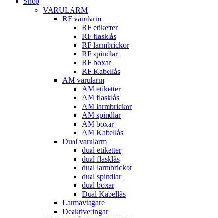
Shop
VARULARM
RF varularm
RF etiketter
RF flasklås
RF larmbrickor
RF spindlar
RF boxar
RF Kabellås
AM varularm
AM etiketter
AM flasklås
AM larmbrickor
AM spindlar
AM boxar
AM Kabellås
Dual varularm
dual etiketter
dual flasklås
dual larmbrickor
dual spindlar
dual boxar
Dual Kabellås
Larmavtagare
Deaktiveringar