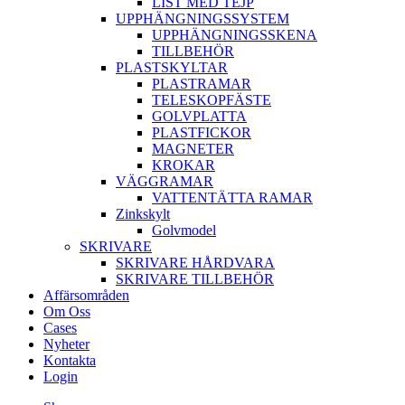
LIST MED TEJP
UPPHÄNGNINGSSYSTEM
UPPHÄNGNINGSSKENA
TILLBEHÖR
PLASTSKYLTAR
PLASTRAMAR
TELESKOPFÄSTE
GOLVPLATTA
PLASTFICKOR
MAGNETER
KROKAR
VÄGGRAMAR
VATTENTÄTTA RAMAR
Zinkskylt
Golvmodel
SKRIVARE
SKRIVARE HÅRDVARA
SKRIVARE TILLBEHÖR
Affärsområden
Om Oss
Cases
Nyheter
Kontakta
Login