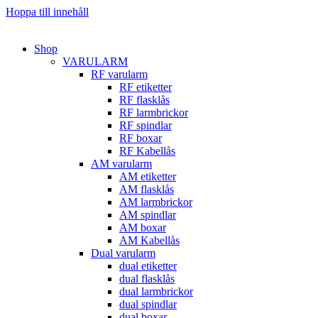
Hoppa till innehåll
Shop
VARULARM
RF varularm
RF etiketter
RF flasklås
RF larmbrickor
RF spindlar
RF boxar
RF Kabellås
AM varularm
AM etiketter
AM flasklås
AM larmbrickor
AM spindlar
AM boxar
AM Kabellås
Dual varularm
dual etiketter
dual flasklås
dual larmbrickor
dual spindlar
dual boxar