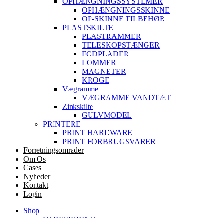
OPHÆNGNINGSSYSTEMER
OPHÆNGNINGSSKINNE
OP-SKINNE TILBEHØR
PLASTSKILTE
PLASTRAMMER
TELESKOPSTÆNGER
FODPLADER
LOMMER
MAGNETER
KROGE
Vægramme
VÆGRAMME VANDTÆT
Zinkskilte
GULVMODEL
PRINTERE
PRINT HARDWARE
PRINT FORBRUGSVARER
Forretningsområder
Om Os
Cases
Nyheder
Kontakt
Login
Shop