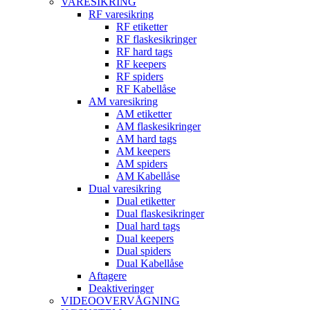
VARESIKRING
RF varesikring
RF etiketter
RF flaskesikringer
RF hard tags
RF keepers
RF spiders
RF Kabellåse
AM varesikring
AM etiketter
AM flaskesikringer
AM hard tags
AM keepers
AM spiders
AM Kabellåse
Dual varesikring
Dual etiketter
Dual flaskesikringer
Dual hard tags
Dual keepers
Dual spiders
Dual Kabellåse
Aftagere
Deaktiveringer
VIDEOOVERVÅGNING