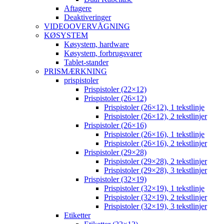
Aftagere
Deaktiveringer
VIDEOOVERVÅGNING
KØSYSTEM
Køsystem, hardware
Køsystem, forbrugsvarer
Tablet-stander
PRISMÆRKNING
prispistoler
Prispistoler (22×12)
Prispistoler (26×12)
Prispistoler (26×12), 1 tekstlinje
Prispistoler (26×12), 2 tekstlinjer
Prispistoler (26×16)
Prispistoler (26×16), 1 tekstlinje
Prispistoler (26×16), 2 tekstlinjer
Prispistoler (29×28)
Prispistoler (29×28), 2 tekstlinjer
Prispistoler (29×28), 3 tekstlinjer
Prispistoler (32×19)
Prispistoler (32×19), 1 tekstlinje
Prispistoler (32×19), 2 tekstlinjer
Prispistoler (32×19), 3 tekstlinjer
Etiketter