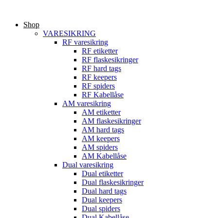
Videre
til
Shop
indhold
VARESIKRING
RF varesikring
RF etiketter
RF flaskesikringer
RF hard tags
RF keepers
RF spiders
RF Kabellåse
AM varesikring
AM etiketter
AM flaskesikringer
AM hard tags
AM keepers
AM spiders
AM Kabellåse
Dual varesikring
Dual etiketter
Dual flaskesikringer
Dual hard tags
Dual keepers
Dual spiders
Dual Kabellåse