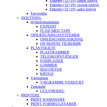
Etiketter (32×19), dansk fortryk
Etiketter (32×19), svensk fortryk
Etiketter (32×19), uden fortryk
Farveruller
SKILTNING
Hyldeforkantslister
EXPEDIT
FLAD MED TAPE
OPHÆNGNINGSSYSTEMER
OPHÆNGNINGSSKINNE
OP-SKINNE TILBEHØR
PLASTSKILTE
PLASTRAMMER
TELESKOPSTÆNGER
FODPLADER
LOMMER
MAGNETER
KROGE
Vægramme
VÆGRAMME VANDTÆT
Zinkskilte
GULVMODEL
PRINTERE
PRINT HARDWARE
PRINT FORBRUGSVARER