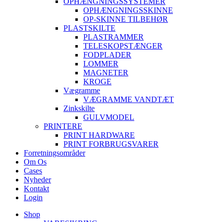
OPHÆNGNINGSSYSTEMER
OPHÆNGNINGSSKINNE
OP-SKINNE TILBEHØR
PLASTSKILTE
PLASTRAMMER
TELESKOPSTÆNGER
FODPLADER
LOMMER
MAGNETER
KROGE
Vægramme
VÆGRAMME VANDTÆT
Zinkskilte
GULVMODEL
PRINTERE
PRINT HARDWARE
PRINT FORBRUGSVARER
Forretningsområder
Om Os
Cases
Nyheder
Kontakt
Login
Shop