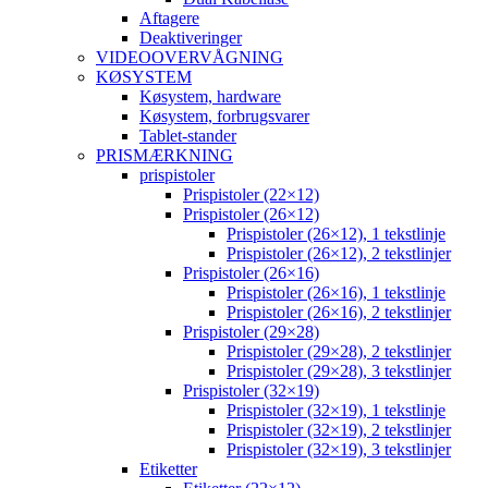
Aftagere
Deaktiveringer
VIDEOOVERVÅGNING
KØSYSTEM
Køsystem, hardware
Køsystem, forbrugsvarer
Tablet-stander
PRISMÆRKNING
prispistoler
Prispistoler (22×12)
Prispistoler (26×12)
Prispistoler (26×12), 1 tekstlinje
Prispistoler (26×12), 2 tekstlinjer
Prispistoler (26×16)
Prispistoler (26×16), 1 tekstlinje
Prispistoler (26×16), 2 tekstlinjer
Prispistoler (29×28)
Prispistoler (29×28), 2 tekstlinjer
Prispistoler (29×28), 3 tekstlinjer
Prispistoler (32×19)
Prispistoler (32×19), 1 tekstlinje
Prispistoler (32×19), 2 tekstlinjer
Prispistoler (32×19), 3 tekstlinjer
Etiketter