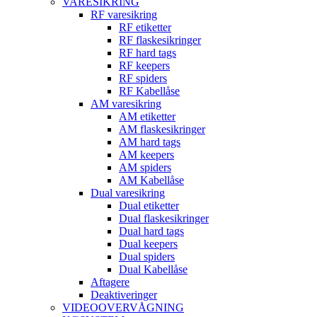
VARESIKRING
RF varesikring
RF etiketter
RF flaskesikringer
RF hard tags
RF keepers
RF spiders
RF Kabellåse
AM varesikring
AM etiketter
AM flaskesikringer
AM hard tags
AM keepers
AM spiders
AM Kabellåse
Dual varesikring
Dual etiketter
Dual flaskesikringer
Dual hard tags
Dual keepers
Dual spiders
Dual Kabellåse
Aftagere
Deaktiveringer
VIDEOOVERVÅGNING