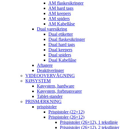
AM flaskesikringer
AM hard tags
AM keepers
AM spiders
AM Kabellåse
Dual varesikring
Dual etiketter
Dual flaskesikringer
Dual hard tags
Dual keepers
Dual spiders
Dual Kabellåse
Aftagere
Deaktiveringer
VIDEOOVERVÅGNING
KØSYSTEM
Køsystem, hardware
Køsystem, forbrugsvarer
Tablet-stander
PRISMÆRKNING
prispistoler
Prispistoler (22×12)
Prispistoler (26×12)
Prispistoler (26×12), 1 tekstlinje
Prispistoler (26×12), 2 tekstlinjer