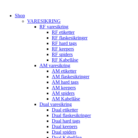
Videre
til
Shop
indhold
VARESIKRING
RF varesikring
RF etiketter
RF flaskesikringer
RF hard tags
RF keepers
RF spiders
RF Kabellåse
AM varesikring
AM etiketter
AM flaskesikringer
AM hard tags
AM keepers
AM spiders
AM Kabellåse
Dual varesikring
Dual etiketter
Dual flaskesikringer
Dual hard tags
Dual keepers
Dual spiders
Dual Kabellåse