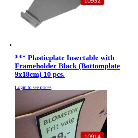
*** Plasticplate Insertable with
Frameholder Black (Bottomplate
9x18cm) 10 pcs.
Login to see prices