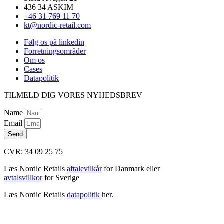
436 34 ASKIM
+46 31 769 11 70
kt@nordic-retail.com
Følg os på linkedin
Forretningsområder
Om os
Cases
Datapolitik
TILMELD DIG VORES NYHEDSBREV
Name
Email
Send
CVR: 34 09 25 75
Læs Nordic Retails
aftalevilkår
for Danmark eller
avtalsvillkor
for Sverige
Læs Nordic Retails
datapolitik
her.