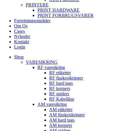
PRINTERE
PRINT HARDWARE
PRINT FORBRUGSVARER
Forretningsområder
Om Os
Cases
Nyheder
Kontakt
Login
Shop
VARESIKRING
RF varesikring
RF etiketter
RF flaskesikringer
RF hard tags
RF keepers
RF spiders
RF Kabellåse
AM varesikring
AM etiketter
AM flaskesikringer
AM hard tags
AM keepers
AM spiders