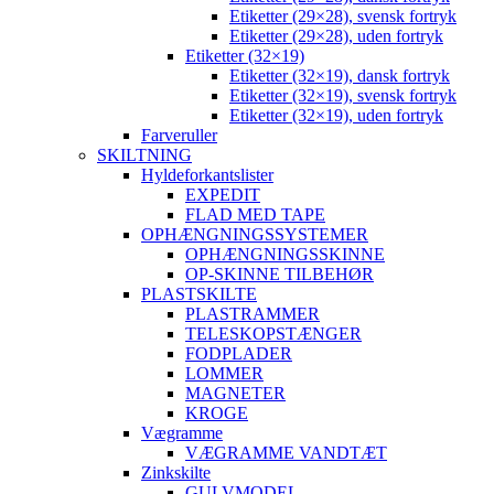
Etiketter (29×28), svensk fortryk
Etiketter (29×28), uden fortryk
Etiketter (32×19)
Etiketter (32×19), dansk fortryk
Etiketter (32×19), svensk fortryk
Etiketter (32×19), uden fortryk
Farveruller
SKILTNING
Hyldeforkantslister
EXPEDIT
FLAD MED TAPE
OPHÆNGNINGSSYSTEMER
OPHÆNGNINGSSKINNE
OP-SKINNE TILBEHØR
PLASTSKILTE
PLASTRAMMER
TELESKOPSTÆNGER
FODPLADER
LOMMER
MAGNETER
KROGE
Vægramme
VÆGRAMME VANDTÆT
Zinkskilte
GULVMODEL