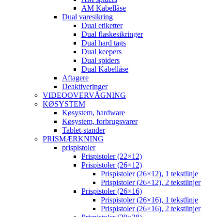
AM Kabellåse
Dual varesikring
Dual etiketter
Dual flaskesikringer
Dual hard tags
Dual keepers
Dual spiders
Dual Kabellåse
Aftagere
Deaktiveringer
VIDEOOVERVÅGNING
KØSYSTEM
Køsystem, hardware
Køsystem, forbrugsvarer
Tablet-stander
PRISMÆRKNING
prispistoler
Prispistoler (22×12)
Prispistoler (26×12)
Prispistoler (26×12), 1 tekstlinje
Prispistoler (26×12), 2 tekstlinjer
Prispistoler (26×16)
Prispistoler (26×16), 1 tekstlinje
Prispistoler (26×16), 2 tekstlinjer