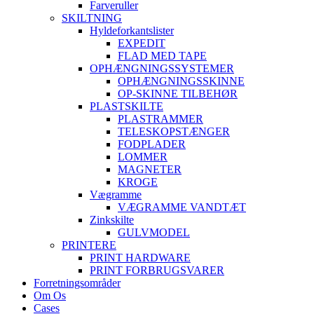
Farveruller
SKILTNING
Hyldeforkantslister
EXPEDIT
FLAD MED TAPE
OPHÆNGNINGSSYSTEMER
OPHÆNGNINGSSKINNE
OP-SKINNE TILBEHØR
PLASTSKILTE
PLASTRAMMER
TELESKOPSTÆNGER
FODPLADER
LOMMER
MAGNETER
KROGE
Vægramme
VÆGRAMME VANDTÆT
Zinkskilte
GULVMODEL
PRINTERE
PRINT HARDWARE
PRINT FORBRUGSVARER
Forretningsområder
Om Os
Cases