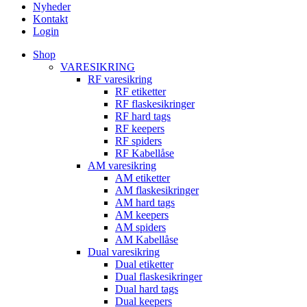
Nyheder
Kontakt
Login
Shop
VARESIKRING
RF varesikring
RF etiketter
RF flaskesikringer
RF hard tags
RF keepers
RF spiders
RF Kabellåse
AM varesikring
AM etiketter
AM flaskesikringer
AM hard tags
AM keepers
AM spiders
AM Kabellåse
Dual varesikring
Dual etiketter
Dual flaskesikringer
Dual hard tags
Dual keepers