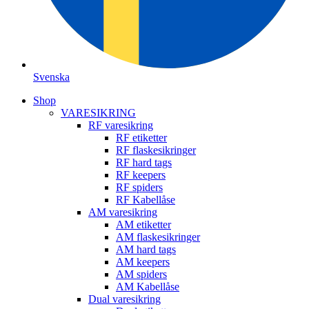
Svenska
Shop
VARESIKRING
RF varesikring
RF etiketter
RF flaskesikringer
RF hard tags
RF keepers
RF spiders
RF Kabellåse
AM varesikring
AM etiketter
AM flaskesikringer
AM hard tags
AM keepers
AM spiders
AM Kabellåse
Dual varesikring