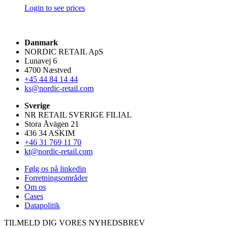
Login to see prices
Danmark
NORDIC RETAIL ApS
Lunavej 6
4700 Næstved
+45 44 84 14 44
ks@nordic-retail.com
Sverige
NR RETAIL SVERIGE FILIAL
Stora Åvägen 21
436 34 ASKIM
+46 31 769 11 70
kt@nordic-retail.com
Følg os på linkedin
Forretningsområder
Om os
Cases
Datapolitik
TILMELD DIG VORES NYHEDSBREV