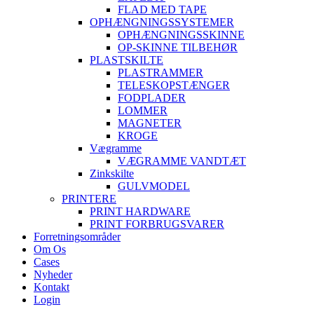
FLAD MED TAPE
OPHÆNGNINGSSYSTEMER
OPHÆNGNINGSSKINNE
OP-SKINNE TILBEHØR
PLASTSKILTE
PLASTRAMMER
TELESKOPSTÆNGER
FODPLADER
LOMMER
MAGNETER
KROGE
Vægramme
VÆGRAMME VANDTÆT
Zinkskilte
GULVMODEL
PRINTERE
PRINT HARDWARE
PRINT FORBRUGSVARER
Forretningsområder
Om Os
Cases
Nyheder
Kontakt
Login