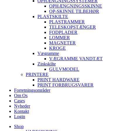
OPHÆNGNINGSSYSTEMER
OPHÆNGNINGSSKINNE
OP-SKINNE TILBEHØR
PLASTSKILTE
PLASTRAMMER
TELESKOPSTÆNGER
FODPLADER
LOMMER
MAGNETER
KROGE
Vægramme
VÆGRAMME VANDTÆT
Zinkskilte
GULVMODEL
PRINTERE
PRINT HARDWARE
PRINT FORBRUGSVARER
Forretningsområder
Om Os
Cases
Nyheder
Kontakt
Login
Shop