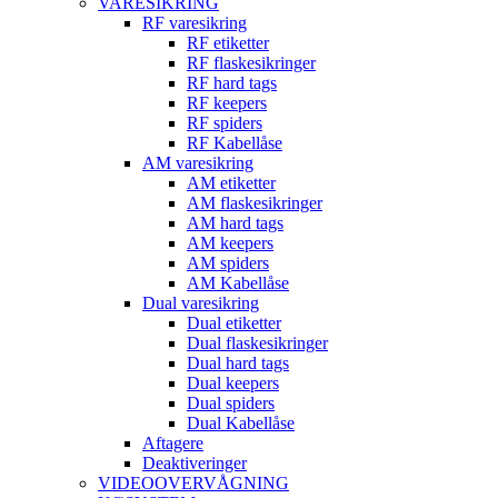
VARESIKRING
RF varesikring
RF etiketter
RF flaskesikringer
RF hard tags
RF keepers
RF spiders
RF Kabellåse
AM varesikring
AM etiketter
AM flaskesikringer
AM hard tags
AM keepers
AM spiders
AM Kabellåse
Dual varesikring
Dual etiketter
Dual flaskesikringer
Dual hard tags
Dual keepers
Dual spiders
Dual Kabellåse
Aftagere
Deaktiveringer
VIDEOOVERVÅGNING