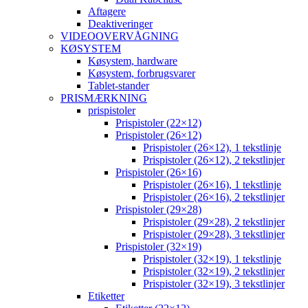
Aftagere
Deaktiveringer
VIDEOOVERVÅGNING
KØSYSTEM
Køsystem, hardware
Køsystem, forbrugsvarer
Tablet-stander
PRISMÆRKNING
prispistoler
Prispistoler (22×12)
Prispistoler (26×12)
Prispistoler (26×12), 1 tekstlinje
Prispistoler (26×12), 2 tekstlinjer
Prispistoler (26×16)
Prispistoler (26×16), 1 tekstlinje
Prispistoler (26×16), 2 tekstlinjer
Prispistoler (29×28)
Prispistoler (29×28), 2 tekstlinjer
Prispistoler (29×28), 3 tekstlinjer
Prispistoler (32×19)
Prispistoler (32×19), 1 tekstlinje
Prispistoler (32×19), 2 tekstlinjer
Prispistoler (32×19), 3 tekstlinjer
Etiketter