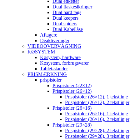
Dual etiketter
Dual flaskesikringer
Dual hard tags
Dual keepers
Dual spiders
Dual Kabellåse
Aftagere
Deaktiveringer
VIDEOOVERVÅGNING
KØSYSTEM
Køsystem, hardware
Køsystem, forbrugsvarer
Tablet-stander
PRISMÆRKNING
prispistoler
Prispistoler (22×12)
Prispistoler (26×12)
Prispistoler (26×12), 1 tekstlinje
Prispistoler (26×12), 2 tekstlinjer
Prispistoler (26×16)
Prispistoler (26×16), 1 tekstlinje
Prispistoler (26×16), 2 tekstlinjer
Prispistoler (29×28)
Prispistoler (29×28), 2 tekstlinjer
Prispistoler (29×28), 3 tekstlinjer