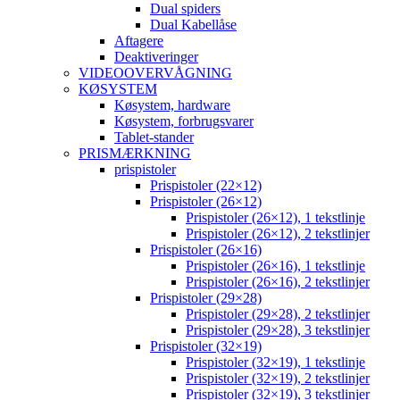
Dual spiders
Dual Kabellåse
Aftagere
Deaktiveringer
VIDEOOVERVÅGNING
KØSYSTEM
Køsystem, hardware
Køsystem, forbrugsvarer
Tablet-stander
PRISMÆRKNING
prispistoler
Prispistoler (22×12)
Prispistoler (26×12)
Prispistoler (26×12), 1 tekstlinje
Prispistoler (26×12), 2 tekstlinjer
Prispistoler (26×16)
Prispistoler (26×16), 1 tekstlinje
Prispistoler (26×16), 2 tekstlinjer
Prispistoler (29×28)
Prispistoler (29×28), 2 tekstlinjer
Prispistoler (29×28), 3 tekstlinjer
Prispistoler (32×19)
Prispistoler (32×19), 1 tekstlinje
Prispistoler (32×19), 2 tekstlinjer
Prispistoler (32×19), 3 tekstlinjer