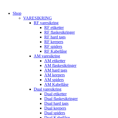
Videre
til
Shop
indhold
VARESIKRING
RF varesikring
RF etiketter
RF flaskesikringer
RF hard tags
RF keepers
RF spiders
RF Kabellåse
AM varesikring
AM etiketter
AM flaskesikringer
AM hard tags
AM keepers
AM spiders
AM Kabellåse
Dual varesikring
Dual etiketter
Dual flaskesikringer
Dual hard tags
Dual keepers
Dual spiders
Dual Kabellåse