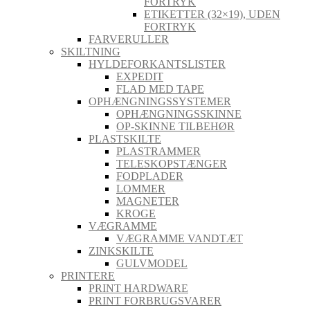
FORTRYK
ETIKETTER (32×19), UDEN
FORTRYK
FARVERULLER
SKILTNING
HYLDEFORKANTSLISTER
EXPEDIT
FLAD MED TAPE
OPHÆNGNINGSSYSTEMER
OPHÆNGNINGSSKINNE
OP-SKINNE TILBEHØR
PLASTSKILTE
PLASTRAMMER
TELESKOPSTÆNGER
FODPLADER
LOMMER
MAGNETER
KROGE
VÆGRAMME
VÆGRAMME VANDTÆT
ZINKSKILTE
GULVMODEL
PRINTERE
PRINT HARDWARE
PRINT FORBRUGSVARER