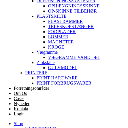
OPHÆNGNINGSSYSTEMER
OPHÆNGNINGSSKINNE
OP-SKINNE TILBEHØR
PLASTSKILTE
PLASTRAMMER
TELESKOPSTÆNGER
FODPLADER
LOMMER
MAGNETER
KROGE
Vægramme
VÆGRAMME VANDTÆT
Zinkskilte
GULVMODEL
PRINTERE
PRINT HARDWARE
PRINT FORBRUGSVARER
Forretningsområder
Om Os
Cases
Nyheder
Kontakt
Login
Shop