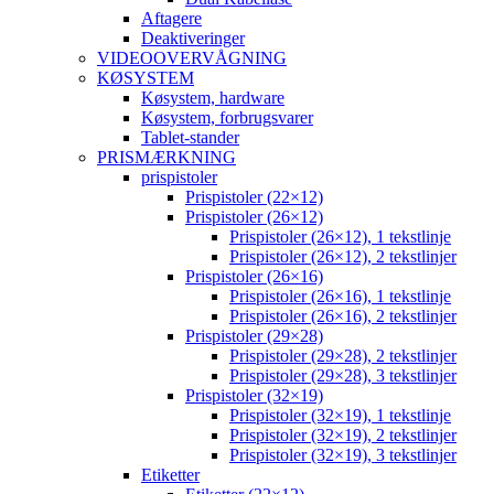
Aftagere
Deaktiveringer
VIDEOOVERVÅGNING
KØSYSTEM
Køsystem, hardware
Køsystem, forbrugsvarer
Tablet-stander
PRISMÆRKNING
prispistoler
Prispistoler (22×12)
Prispistoler (26×12)
Prispistoler (26×12), 1 tekstlinje
Prispistoler (26×12), 2 tekstlinjer
Prispistoler (26×16)
Prispistoler (26×16), 1 tekstlinje
Prispistoler (26×16), 2 tekstlinjer
Prispistoler (29×28)
Prispistoler (29×28), 2 tekstlinjer
Prispistoler (29×28), 3 tekstlinjer
Prispistoler (32×19)
Prispistoler (32×19), 1 tekstlinje
Prispistoler (32×19), 2 tekstlinjer
Prispistoler (32×19), 3 tekstlinjer
Etiketter