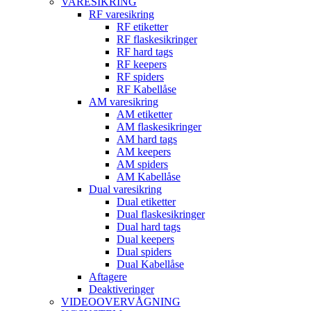
VARESIKRING
RF varesikring
RF etiketter
RF flaskesikringer
RF hard tags
RF keepers
RF spiders
RF Kabellåse
AM varesikring
AM etiketter
AM flaskesikringer
AM hard tags
AM keepers
AM spiders
AM Kabellåse
Dual varesikring
Dual etiketter
Dual flaskesikringer
Dual hard tags
Dual keepers
Dual spiders
Dual Kabellåse
Aftagere
Deaktiveringer
VIDEOOVERVÅGNING