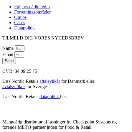
Følg os på linkedin
Forretningsområder
Om os
Cases
Datapolitik
TILMELD DIG VORES NYHEDSBREV
Name
Email
Send
CVR: 34 09 25 75
Læs Nordic Retails
aftalevilkår
for Danmark eller
avtalsvillkor
for Sverige
Læs Nordic Retails
datapolitik
her.
Mangeårig distributør af løsninger fra Checkpoint Systems og
førende METO-partner inden for Food & Retail.