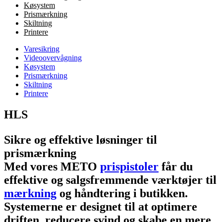
Køsystem
Prismærkning
Skiltning
Printere
Varesikring
Videoovervågning
Køsystem
Prismærkning
Skiltning
Printere
HLS
Sikre og effektive løsninger til
prismærkning
Med vores METO
prispistoler
får du
effektive og salgsfremmende værktøjer til
mærkning
og håndtering i butikken.
Systemerne er designet til at optimere
driften, reducere svind og skabe en mere