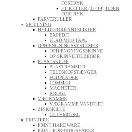
FORTRYK
ETIKETTER (32×19), UDEN
FORTRYK
FARVERULLER
SKILTNING
HYLDEFORKANTSLISTER
EXPEDIT
FLAD MED TAPE
OPHÆNGNINGSSYSTEMER
OPHÆNGNINGSSKINNE
OP-SKINNE TILBEHØR
PLASTSKILTE
PLASTRAMMER
TELESKOPSTÆNGER
FODPLADER
LOMMER
MAGNETER
KROGE
VÆGRAMME
VÆGRAMME VANDTÆT
ZINKSKILTE
GULVMODEL
PRINTERE
PRINT HARDWARE
PRINT FORBRUGSVARER