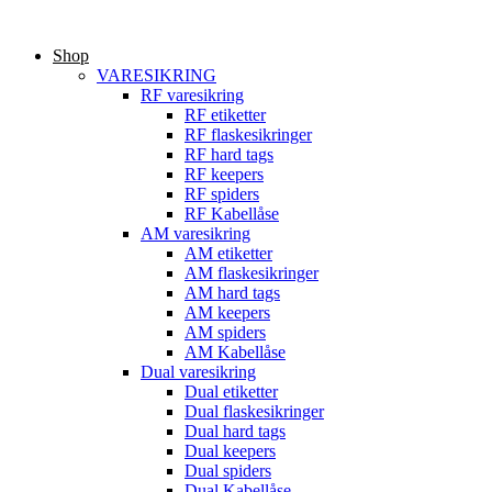
Videre
til
Shop
indhold
VARESIKRING
RF varesikring
RF etiketter
RF flaskesikringer
RF hard tags
RF keepers
RF spiders
RF Kabellåse
AM varesikring
AM etiketter
AM flaskesikringer
AM hard tags
AM keepers
AM spiders
AM Kabellåse
Dual varesikring
Dual etiketter
Dual flaskesikringer
Dual hard tags
Dual keepers
Dual spiders
Dual Kabellåse