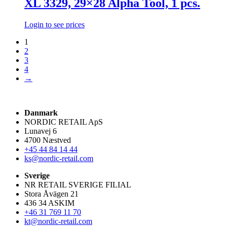
XL 3329, 29×28 Alpha Tool, 1 pcs.
Login to see prices
1
2
3
4
→
Danmark
NORDIC RETAIL ApS
Lunavej 6
4700 Næstved
+45 44 84 14 44
ks@nordic-retail.com
Sverige
NR RETAIL SVERIGE FILIAL
Stora Åvägen 21
436 34 ASKIM
+46 31 769 11 70
kt@nordic-retail.com