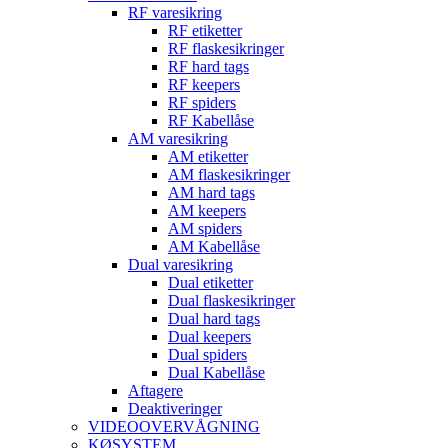
RF varesikring
RF etiketter
RF flaskesikringer
RF hard tags
RF keepers
RF spiders
RF Kabellåse
AM varesikring
AM etiketter
AM flaskesikringer
AM hard tags
AM keepers
AM spiders
AM Kabellåse
Dual varesikring
Dual etiketter
Dual flaskesikringer
Dual hard tags
Dual keepers
Dual spiders
Dual Kabellåse
Aftagere
Deaktiveringer
VIDEOOVERVÅGNING
KØSYSTEM