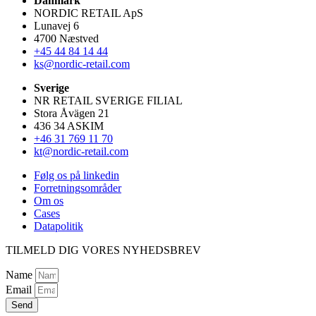
Danmark
NORDIC RETAIL ApS
Lunavej 6
4700 Næstved
+45 44 84 14 44
ks@nordic-retail.com
Sverige
NR RETAIL SVERIGE FILIAL
Stora Åvägen 21
436 34 ASKIM
+46 31 769 11 70
kt@nordic-retail.com
Følg os på linkedin
Forretningsområder
Om os
Cases
Datapolitik
TILMELD DIG VORES NYHEDSBREV
Name
Email
Send