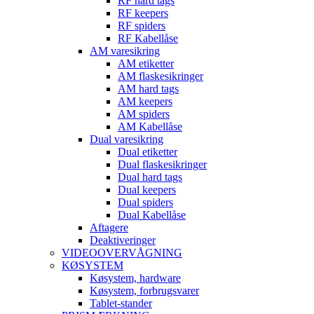
RF hard tags
RF keepers
RF spiders
RF Kabellåse
AM varesikring
AM etiketter
AM flaskesikringer
AM hard tags
AM keepers
AM spiders
AM Kabellåse
Dual varesikring
Dual etiketter
Dual flaskesikringer
Dual hard tags
Dual keepers
Dual spiders
Dual Kabellåse
Aftagere
Deaktiveringer
VIDEOOVERVÅGNING
KØSYSTEM
Køsystem, hardware
Køsystem, forbrugsvarer
Tablet-stander