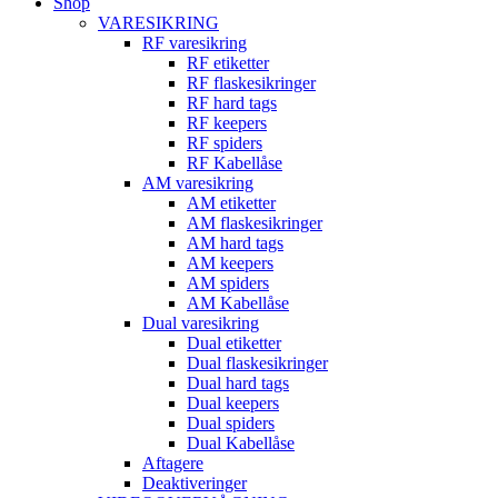
Shop
VARESIKRING
RF varesikring
RF etiketter
RF flaskesikringer
RF hard tags
RF keepers
RF spiders
RF Kabellåse
AM varesikring
AM etiketter
AM flaskesikringer
AM hard tags
AM keepers
AM spiders
AM Kabellåse
Dual varesikring
Dual etiketter
Dual flaskesikringer
Dual hard tags
Dual keepers
Dual spiders
Dual Kabellåse
Aftagere
Deaktiveringer