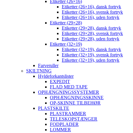
Etiketter (26×16)
Etiketter (26×16), dansk fortryk
Etiketter (26×16), svensk fortryk
Etiketter (26×16), uden fortryk
Etiketter (29×28)
Etiketter (29×28), dansk fortryk
Etiketter (29×28), svensk fortryk
Etiketter (29×28), uden fortryk
Etiketter (32×19)
Etiketter (32×19), dansk fortryk
Etiketter (32×19), svensk fortryk
Etiketter (32×19), uden fortryk
Farveruller
SKILTNING
Hyldeforkantslister
EXPEDIT
FLAD MED TAPE
OPHÆNGNINGSSYSTEMER
OPHÆNGNINGSSKINNE
OP-SKINNE TILBEHØR
PLASTSKILTE
PLASTRAMMER
TELESKOPSTÆNGER
FODPLADER
LOMMER