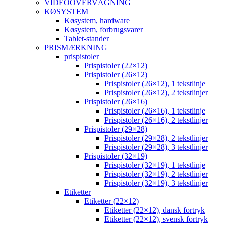
VIDEOOVERVÅGNING
KØSYSTEM
Køsystem, hardware
Køsystem, forbrugsvarer
Tablet-stander
PRISMÆRKNING
prispistoler
Prispistoler (22×12)
Prispistoler (26×12)
Prispistoler (26×12), 1 tekstlinje
Prispistoler (26×12), 2 tekstlinjer
Prispistoler (26×16)
Prispistoler (26×16), 1 tekstlinje
Prispistoler (26×16), 2 tekstlinjer
Prispistoler (29×28)
Prispistoler (29×28), 2 tekstlinjer
Prispistoler (29×28), 3 tekstlinjer
Prispistoler (32×19)
Prispistoler (32×19), 1 tekstlinje
Prispistoler (32×19), 2 tekstlinjer
Prispistoler (32×19), 3 tekstlinjer
Etiketter
Etiketter (22×12)
Etiketter (22×12), dansk fortryk
Etiketter (22×12), svensk fortryk