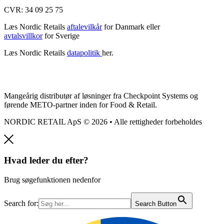
CVR: 34 09 25 75
Læs Nordic Retails
aftalevilkår
for Danmark eller
avtalsvillkor
for Sverige
Læs Nordic Retails
datapolitik
her.
Mangeårig distributør af løsninger fra Checkpoint Systems og
førende METO-partner inden for Food & Retail.
NORDIC RETAIL ApS © 2026 • Alle rettigheder forbeholdes
Hvad leder du efter?
Brug søgefunktionen nedenfor
Search for:
Search Button