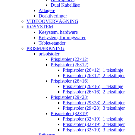
Dual Kabellåse
Aftagere
Deaktiveringer
VIDEOOVERVÅGNING
KØSYSTEM
Køsystem, hardware
Køsystem, forbrugsvarer
Tablet-stander
PRISMÆRKNING
prispistoler
Prispistoler (22×12)
Prispistoler (26×12)
Prispistoler (26×12), 1 tekstlinje
Prispistoler (26×12), 2 tekstlinjer
Prispistoler (26×16)
Prispistoler (26×16), 1 tekstlinje
Prispistoler (26×16), 2 tekstlinjer
Prispistoler (29×28)
Prispistoler (29×28), 2 tekstlinjer
Prispistoler (29×28), 3 tekstlinjer
Prispistoler (32×19)
Prispistoler (32×19), 1 tekstlinje
Prispistoler (32×19), 2 tekstlinjer
Prispistoler (32×19), 3 tekstlinjer