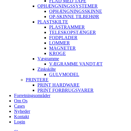
FLAD MED TAPE
OPHÆNGNINGSSYSTEMER
OPHÆNGNINGSSKINNE
OP-SKINNE TILBEHØR
PLASTSKILTE
PLASTRAMMER
TELESKOPSTÆNGER
FODPLADER
LOMMER
MAGNETER
KROGE
Vægramme
VÆGRAMME VANDTÆT
Zinkskilte
GULVMODEL
PRINTERE
PRINT HARDWARE
PRINT FORBRUGSVARER
Forretningsområder
Om Os
Cases
Nyheder
Kontakt
Login