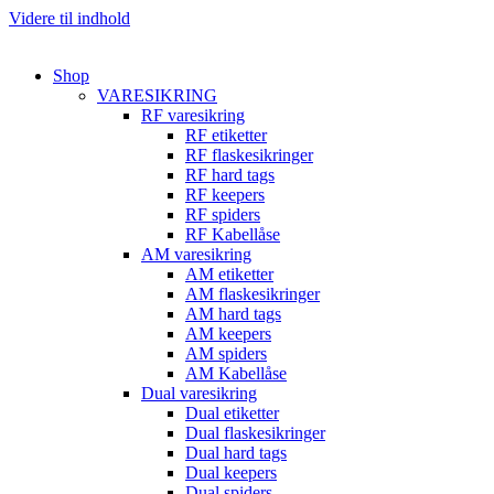
Videre til indhold
Shop
VARESIKRING
RF varesikring
RF etiketter
RF flaskesikringer
RF hard tags
RF keepers
RF spiders
RF Kabellåse
AM varesikring
AM etiketter
AM flaskesikringer
AM hard tags
AM keepers
AM spiders
AM Kabellåse
Dual varesikring
Dual etiketter
Dual flaskesikringer
Dual hard tags
Dual keepers
Dual spiders