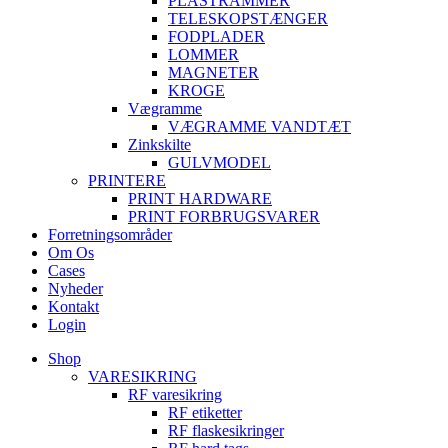
PLASTRAMMER
TELESKOPSTÆNGER
FODPLADER
LOMMER
MAGNETER
KROGE
Vægramme
VÆGRAMME VANDTÆT
Zinkskilte
GULVMODEL
PRINTERE
PRINT HARDWARE
PRINT FORBRUGSVARER
Forretningsområder
Om Os
Cases
Nyheder
Kontakt
Login
Shop
VARESIKRING
RF varesikring
RF etiketter
RF flaskesikringer