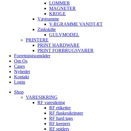
LOMMER
MAGNETER
KROGE
Vægramme
VÆGRAMME VANDTÆT
Zinkskilte
GULVMODEL
PRINTERE
PRINT HARDWARE
PRINT FORBRUGSVARER
Forretningsområder
Om Os
Cases
Nyheder
Kontakt
Login
Shop
VARESIKRING
RF varesikring
RF etiketter
RF flaskesikringer
RF hard tags
RF keepers
RF spiders