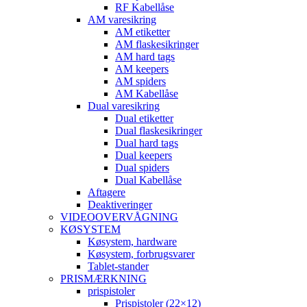
RF Kabellåse
AM varesikring
AM etiketter
AM flaskesikringer
AM hard tags
AM keepers
AM spiders
AM Kabellåse
Dual varesikring
Dual etiketter
Dual flaskesikringer
Dual hard tags
Dual keepers
Dual spiders
Dual Kabellåse
Aftagere
Deaktiveringer
VIDEOOVERVÅGNING
KØSYSTEM
Køsystem, hardware
Køsystem, forbrugsvarer
Tablet-stander
PRISMÆRKNING
prispistoler
Prispistoler (22×12)