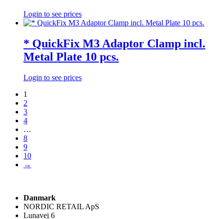
Login to see prices
* QuickFix M3 Adaptor Clamp incl.
Metal Plate 10 pcs.
Login to see prices
1
2
3
4
…
8
9
10
→
Danmark
NORDIC RETAIL ApS
Lunavej 6