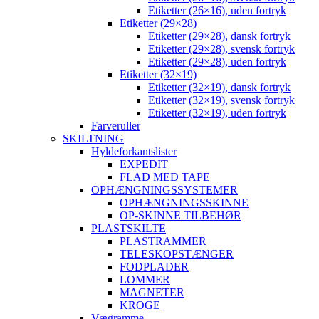
Etiketter (26×16), uden fortryk
Etiketter (29×28)
Etiketter (29×28), dansk fortryk
Etiketter (29×28), svensk fortryk
Etiketter (29×28), uden fortryk
Etiketter (32×19)
Etiketter (32×19), dansk fortryk
Etiketter (32×19), svensk fortryk
Etiketter (32×19), uden fortryk
Farveruller
SKILTNING
Hyldeforkantslister
EXPEDIT
FLAD MED TAPE
OPHÆNGNINGSSYSTEMER
OPHÆNGNINGSSKINNE
OP-SKINNE TILBEHØR
PLASTSKILTE
PLASTRAMMER
TELESKOPSTÆNGER
FODPLADER
LOMMER
MAGNETER
KROGE
Vægramme