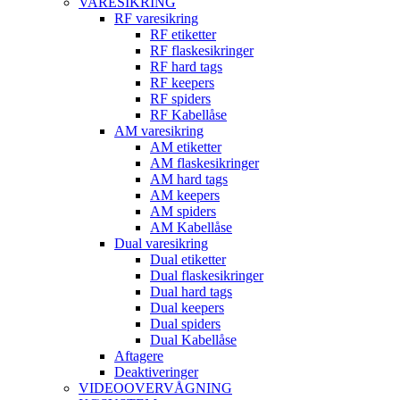
VARESIKRING
RF varesikring
RF etiketter
RF flaskesikringer
RF hard tags
RF keepers
RF spiders
RF Kabellåse
AM varesikring
AM etiketter
AM flaskesikringer
AM hard tags
AM keepers
AM spiders
AM Kabellåse
Dual varesikring
Dual etiketter
Dual flaskesikringer
Dual hard tags
Dual keepers
Dual spiders
Dual Kabellåse
Aftagere
Deaktiveringer
VIDEOOVERVÅGNING