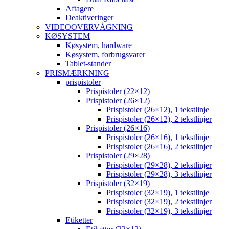
Aftagere
Deaktiveringer
VIDEOOVERVÅGNING
KØSYSTEM
Køsystem, hardware
Køsystem, forbrugsvarer
Tablet-stander
PRISMÆRKNING
prispistoler
Prispistoler (22×12)
Prispistoler (26×12)
Prispistoler (26×12), 1 tekstlinje
Prispistoler (26×12), 2 tekstlinjer
Prispistoler (26×16)
Prispistoler (26×16), 1 tekstlinje
Prispistoler (26×16), 2 tekstlinjer
Prispistoler (29×28)
Prispistoler (29×28), 2 tekstlinjer
Prispistoler (29×28), 3 tekstlinjer
Prispistoler (32×19)
Prispistoler (32×19), 1 tekstlinje
Prispistoler (32×19), 2 tekstlinjer
Prispistoler (32×19), 3 tekstlinjer
Etiketter