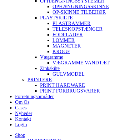
OPHÆNGNINGSSYSTEMER
OPHÆNGNINGSSKINNE
OP-SKINNE TILBEHØR
PLASTSKILTE
PLASTRAMMER
TELESKOPSTÆNGER
FODPLADER
LOMMER
MAGNETER
KROGE
Vægramme
VÆGRAMME VANDTÆT
Zinkskilte
GULVMODEL
PRINTERE
PRINT HARDWARE
PRINT FORBRUGSVARER
Forretningsområder
Om Os
Cases
Nyheder
Kontakt
Login
Shop