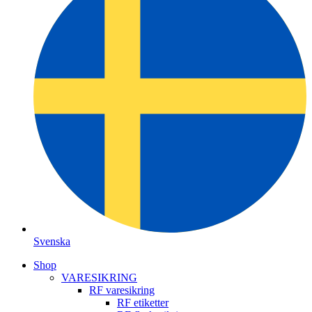
Svenska
Shop
VARESIKRING
RF varesikring
RF etiketter