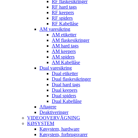
RF flaskesikringer
RF hard tags
RF keepers
RF spiders
RF Kabellåse
AM varesikring
AM etiketter
AM flaskesikringer
AM hard tags
AM keepers
AM spiders
AM Kabellåse
Dual varesikring
Dual etiketter
Dual flaskesikringer
Dual hard tags
Dual keepers
Dual spiders
Dual Kabellåse
Aftagere
Deaktiveringer
VIDEOOVERVÅGNING
KØSYSTEM
Køsystem, hardware
Køsystem, forbrugsvarer