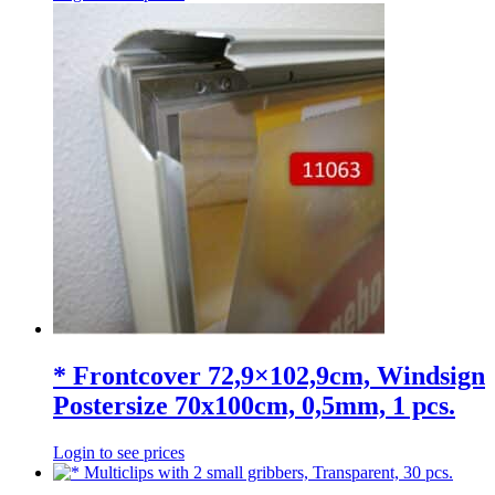
* Frontcover 72,9×102,9cm, Windsign
Postersize 70x100cm, 0,5mm, 1 pcs.
Login to see prices