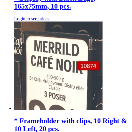
165x75mm, 10 pcs.
Login to see prices
* Frameholder with clips, 10 Right &
10 Left, 20 pcs.