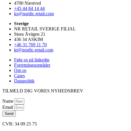
4700 Næstved
+45 44 84 14 44
ks@nordic-retail.com
Sverige
NR RETAIL SVERIGE FILIAL
Stora Åvägen 21
436 34 ASKIM
+46 31 769 11 70
kt@nordic-retail.com
Følg os på linkedin
Forretningsområder
Om os
Cases
Datapolitik
TILMELD DIG VORES NYHEDSBREV
Name
Email
Send
CVR: 34 09 25 75