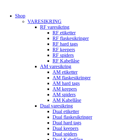
Videre
til
Shop
indhold
VARESIKRING
RF varesikring
RF etiketter
RF flaskesikringer
RF hard tags
RF keepers
RF spiders
RF Kabellåse
AM varesikring
AM etiketter
AM flaskesikringer
AM hard tags
AM keepers
AM spiders
AM Kabellåse
Dual varesikring
Dual etiketter
Dual flaskesikringer
Dual hard tags
Dual keepers
Dual spiders
Dual Kabellåse