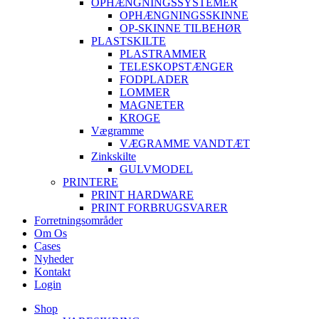
OPHÆNGNINGSSYSTEMER
OPHÆNGNINGSSKINNE
OP-SKINNE TILBEHØR
PLASTSKILTE
PLASTRAMMER
TELESKOPSTÆNGER
FODPLADER
LOMMER
MAGNETER
KROGE
Vægramme
VÆGRAMME VANDTÆT
Zinkskilte
GULVMODEL
PRINTERE
PRINT HARDWARE
PRINT FORBRUGSVARER
Forretningsområder
Om Os
Cases
Nyheder
Kontakt
Login
Shop