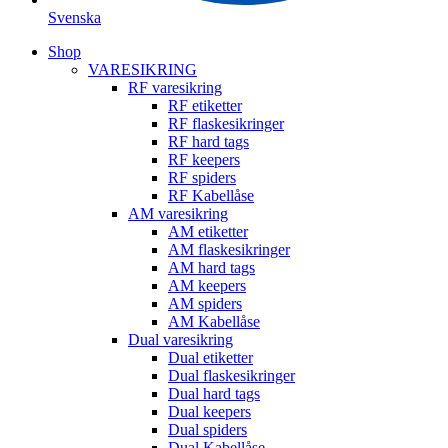
Svenska
Shop
VARESIKRING
RF varesikring
RF etiketter
RF flaskesikringer
RF hard tags
RF keepers
RF spiders
RF Kabellåse
AM varesikring
AM etiketter
AM flaskesikringer
AM hard tags
AM keepers
AM spiders
AM Kabellåse
Dual varesikring
Dual etiketter
Dual flaskesikringer
Dual hard tags
Dual keepers
Dual spiders
Dual Kabellåse