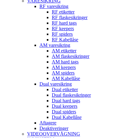
VARESIKRING
RF varesikring
RF etiketter
RF flaskesikringer
RF hard tags
RF keepers
RF spiders
RF Kabellåse
AM varesikring
AM etiketter
AM flaskesikringer
AM hard tags
AM keepers
AM spiders
AM Kabellåse
Dual varesikring
Dual etiketter
Dual flaskesikringer
Dual hard tags
Dual keepers
Dual spiders
Dual Kabellåse
Aftagere
Deaktiveringer
VIDEOOVERVÅGNING