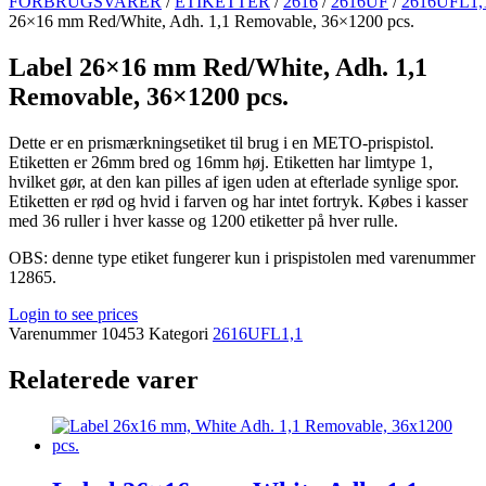
FORBRUGSVARER
/
ETIKETTER
/
2616
/
2616UF
/
2616UFL1,
26×16 mm Red/White, Adh. 1,1 Removable, 36×1200 pcs.
Label 26×16 mm Red/White, Adh. 1,1
Removable, 36×1200 pcs.
Dette er en prismærkningsetiket til brug i en METO-prispistol.
Etiketten er 26mm bred og 16mm høj. Etiketten har limtype 1,
hvilket gør, at den kan pilles af igen uden at efterlade synlige spor.
Etiketten er rød og hvid i farven og har intet fortryk. Købes i kasser
med 36 ruller i hver kasse og 1200 etiketter på hver rulle.
OBS: denne type etiket fungerer kun i prispistolen med varenummer
12865.
Login to see prices
Varenummer
10453
Kategori
2616UFL1,1
Relaterede varer