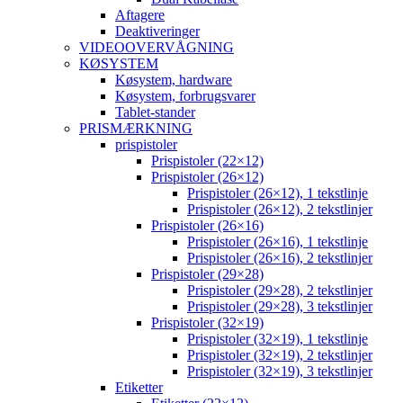
Aftagere
Deaktiveringer
VIDEOOVERVÅGNING
KØSYSTEM
Køsystem, hardware
Køsystem, forbrugsvarer
Tablet-stander
PRISMÆRKNING
prispistoler
Prispistoler (22×12)
Prispistoler (26×12)
Prispistoler (26×12), 1 tekstlinje
Prispistoler (26×12), 2 tekstlinjer
Prispistoler (26×16)
Prispistoler (26×16), 1 tekstlinje
Prispistoler (26×16), 2 tekstlinjer
Prispistoler (29×28)
Prispistoler (29×28), 2 tekstlinjer
Prispistoler (29×28), 3 tekstlinjer
Prispistoler (32×19)
Prispistoler (32×19), 1 tekstlinje
Prispistoler (32×19), 2 tekstlinjer
Prispistoler (32×19), 3 tekstlinjer
Etiketter