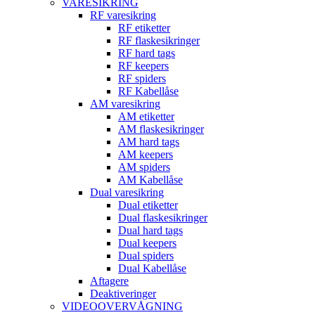
VARESIKRING
RF varesikring
RF etiketter
RF flaskesikringer
RF hard tags
RF keepers
RF spiders
RF Kabellåse
AM varesikring
AM etiketter
AM flaskesikringer
AM hard tags
AM keepers
AM spiders
AM Kabellåse
Dual varesikring
Dual etiketter
Dual flaskesikringer
Dual hard tags
Dual keepers
Dual spiders
Dual Kabellåse
Aftagere
Deaktiveringer
VIDEOOVERVÅGNING