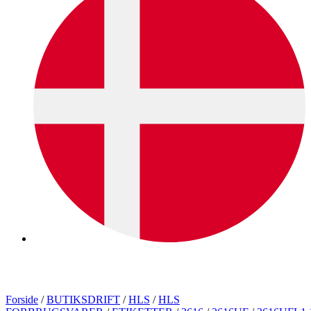
Forside
/
BUTIKSDRIFT
/
HLS
/
HLS