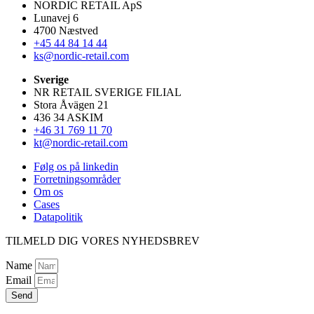
NORDIC RETAIL ApS
Lunavej 6
4700 Næstved
+45 44 84 14 44
ks@nordic-retail.com
Sverige
NR RETAIL SVERIGE FILIAL
Stora Åvägen 21
436 34 ASKIM
+46 31 769 11 70
kt@nordic-retail.com
Følg os på linkedin
Forretningsområder
Om os
Cases
Datapolitik
TILMELD DIG VORES NYHEDSBREV
Name
Email
Send