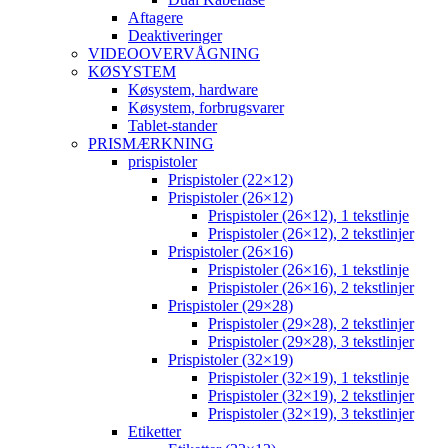
Aftagere
Deaktiveringer
VIDEOOVERVÅGNING
KØSYSTEM
Køsystem, hardware
Køsystem, forbrugsvarer
Tablet-stander
PRISMÆRKNING
prispistoler
Prispistoler (22×12)
Prispistoler (26×12)
Prispistoler (26×12), 1 tekstlinje
Prispistoler (26×12), 2 tekstlinjer
Prispistoler (26×16)
Prispistoler (26×16), 1 tekstlinje
Prispistoler (26×16), 2 tekstlinjer
Prispistoler (29×28)
Prispistoler (29×28), 2 tekstlinjer
Prispistoler (29×28), 3 tekstlinjer
Prispistoler (32×19)
Prispistoler (32×19), 1 tekstlinje
Prispistoler (32×19), 2 tekstlinjer
Prispistoler (32×19), 3 tekstlinjer
Etiketter