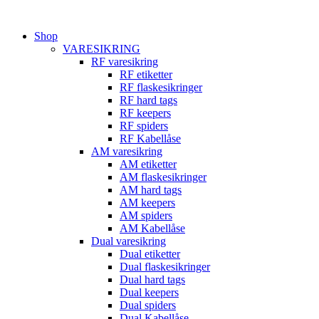
Videre
til
Shop
indhold
VARESIKRING
RF varesikring
RF etiketter
RF flaskesikringer
RF hard tags
RF keepers
RF spiders
RF Kabellåse
AM varesikring
AM etiketter
AM flaskesikringer
AM hard tags
AM keepers
AM spiders
AM Kabellåse
Dual varesikring
Dual etiketter
Dual flaskesikringer
Dual hard tags
Dual keepers
Dual spiders
Dual Kabellåse