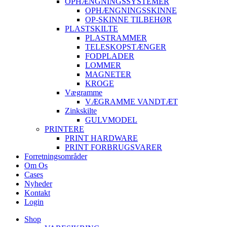
OPHÆNGNINGSSYSTEMER
OPHÆNGNINGSSKINNE
OP-SKINNE TILBEHØR
PLASTSKILTE
PLASTRAMMER
TELESKOPSTÆNGER
FODPLADER
LOMMER
MAGNETER
KROGE
Vægramme
VÆGRAMME VANDTÆT
Zinkskilte
GULVMODEL
PRINTERE
PRINT HARDWARE
PRINT FORBRUGSVARER
Forretningsområder
Om Os
Cases
Nyheder
Kontakt
Login
Shop