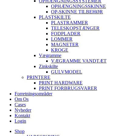
OPHÆNGNINGSSYSTEMER
OPHÆNGNINGSSKINNE
OP-SKINNE TILBEHØR
PLASTSKILTE
PLASTRAMMER
TELESKOPSTÆNGER
FODPLADER
LOMMER
MAGNETER
KROGE
Vægramme
VÆGRAMME VANDTÆT
Zinkskilte
GULVMODEL
PRINTERE
PRINT HARDWARE
PRINT FORBRUGSVARER
Forretningsområder
Om Os
Cases
Nyheder
Kontakt
Login
Shop