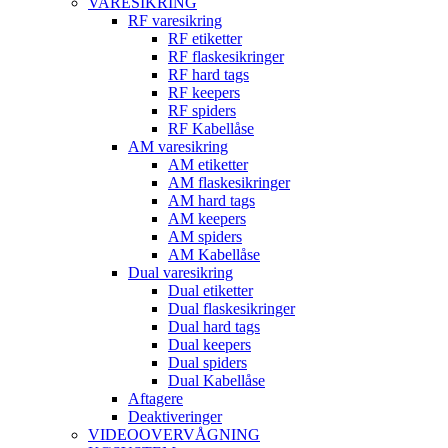
VARESIKRING
RF varesikring
RF etiketter
RF flaskesikringer
RF hard tags
RF keepers
RF spiders
RF Kabellåse
AM varesikring
AM etiketter
AM flaskesikringer
AM hard tags
AM keepers
AM spiders
AM Kabellåse
Dual varesikring
Dual etiketter
Dual flaskesikringer
Dual hard tags
Dual keepers
Dual spiders
Dual Kabellåse
Aftagere
Deaktiveringer
VIDEOOVERVÅGNING