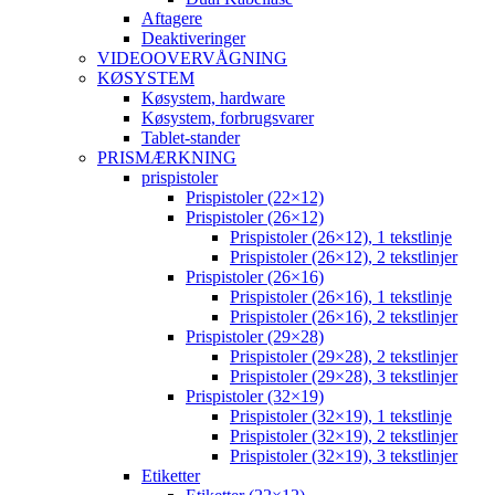
Aftagere
Deaktiveringer
VIDEOOVERVÅGNING
KØSYSTEM
Køsystem, hardware
Køsystem, forbrugsvarer
Tablet-stander
PRISMÆRKNING
prispistoler
Prispistoler (22×12)
Prispistoler (26×12)
Prispistoler (26×12), 1 tekstlinje
Prispistoler (26×12), 2 tekstlinjer
Prispistoler (26×16)
Prispistoler (26×16), 1 tekstlinje
Prispistoler (26×16), 2 tekstlinjer
Prispistoler (29×28)
Prispistoler (29×28), 2 tekstlinjer
Prispistoler (29×28), 3 tekstlinjer
Prispistoler (32×19)
Prispistoler (32×19), 1 tekstlinje
Prispistoler (32×19), 2 tekstlinjer
Prispistoler (32×19), 3 tekstlinjer
Etiketter