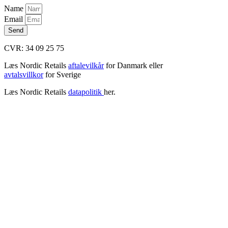
Name
Email
Send
CVR: 34 09 25 75
Læs Nordic Retails
aftalevilkår
for Danmark eller
avtalsvillkor
for Sverige
Læs Nordic Retails
datapolitik
her.