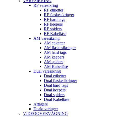
VARESIKRING
RF varesikring
RF etiketter
RF flaskesikringer
RF hard tags
RF keepers
RF spiders
RF Kabellåse
AM varesikring
AM etiketter
AM flaskesikringer
AM hard tags
AM keepers
AM spiders
AM Kabellåse
Dual varesikring
Dual etiketter
Dual flaskesikringer
Dual hard tags
Dual keepers
Dual spiders
Dual Kabellåse
Aftagere
Deaktiveringer
VIDEOOVERVÅGNING