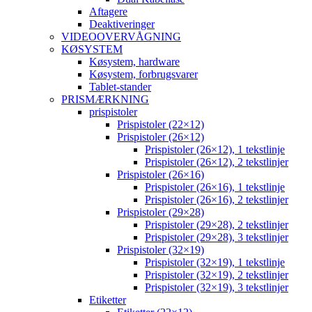
Aftagere
Deaktiveringer
VIDEOOVERVÅGNING
KØSYSTEM
Køsystem, hardware
Køsystem, forbrugsvarer
Tablet-stander
PRISMÆRKNING
prispistoler
Prispistoler (22×12)
Prispistoler (26×12)
Prispistoler (26×12), 1 tekstlinje
Prispistoler (26×12), 2 tekstlinjer
Prispistoler (26×16)
Prispistoler (26×16), 1 tekstlinje
Prispistoler (26×16), 2 tekstlinjer
Prispistoler (29×28)
Prispistoler (29×28), 2 tekstlinjer
Prispistoler (29×28), 3 tekstlinjer
Prispistoler (32×19)
Prispistoler (32×19), 1 tekstlinje
Prispistoler (32×19), 2 tekstlinjer
Prispistoler (32×19), 3 tekstlinjer
Etiketter