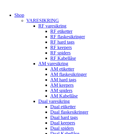
Videre
til
Shop
indhold
VARESIKRING
RF varesikring
RF etiketter
RF flaskesikringer
RF hard tags
RF keepers
RF spiders
RF Kabellåse
AM varesikring
AM etiketter
AM flaskesikringer
AM hard tags
AM keepers
AM spiders
AM Kabellåse
Dual varesikring
Dual etiketter
Dual flaskesikringer
Dual hard tags
Dual keepers
Dual spiders
Dual Kabellåse