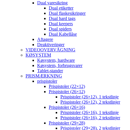
Dual varesikring
Dual etiketter
Dual flaskesikringer
Dual hard tags
Dual keepers
Dual spiders
Dual Kabellåse
Aftagere
Deaktiveringer
VIDEOOVERVÅGNING
KØSYSTEM
Køsystem, hardware
Køsystem, forbrugsvarer
Tablet-stander
PRISMÆRKNING
prispistoler
Prispistoler (22×12)
Prispistoler (26×12)
Prispistoler (26×12), 1 tekstlinje
Prispistoler (26×12), 2 tekstlinjer
Prispistoler (26×16)
Prispistoler (26×16), 1 tekstlinje
Prispistoler (26×16), 2 tekstlinjer
Prispistoler (29×28)
Prispistoler (29×28), 2 tekstlinjer