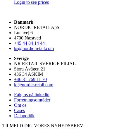
Login to see prices
Danmark
NORDIC RETAIL ApS
Lunavej 6
4700 Næstved
+45 44 84 14 44
ks@nordic-retail.com
Sverige
NR RETAIL SVERIGE FILIAL
Stora Åvägen 21
436 34 ASKIM
+46 31 769 11 70
kt@nordic-retail.com
Følg os på linkedin
Forretningsområder
Om os
Cases
Datapolitik
TILMELD DIG VORES NYHEDSBREV