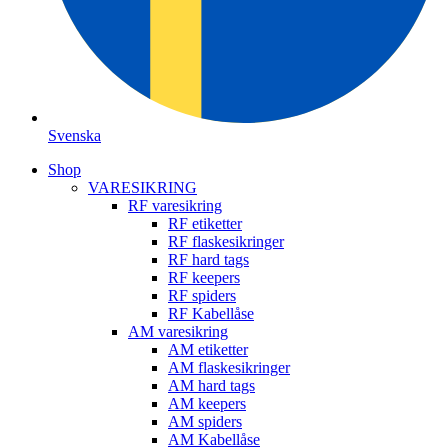
Svenska
Shop
VARESIKRING
RF varesikring
RF etiketter
RF flaskesikringer
RF hard tags
RF keepers
RF spiders
RF Kabellåse
AM varesikring
AM etiketter
AM flaskesikringer
AM hard tags
AM keepers
AM spiders
AM Kabellåse