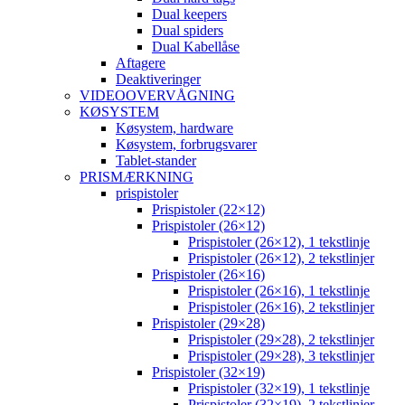
Dual keepers
Dual spiders
Dual Kabellåse
Aftagere
Deaktiveringer
VIDEOOVERVÅGNING
KØSYSTEM
Køsystem, hardware
Køsystem, forbrugsvarer
Tablet-stander
PRISMÆRKNING
prispistoler
Prispistoler (22×12)
Prispistoler (26×12)
Prispistoler (26×12), 1 tekstlinje
Prispistoler (26×12), 2 tekstlinjer
Prispistoler (26×16)
Prispistoler (26×16), 1 tekstlinje
Prispistoler (26×16), 2 tekstlinjer
Prispistoler (29×28)
Prispistoler (29×28), 2 tekstlinjer
Prispistoler (29×28), 3 tekstlinjer
Prispistoler (32×19)
Prispistoler (32×19), 1 tekstlinje
Prispistoler (32×19), 2 tekstlinjer