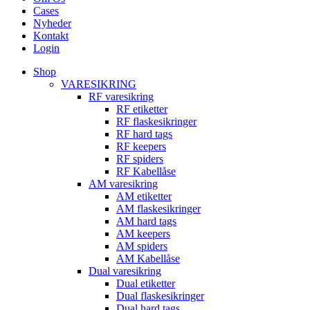
Cases
Nyheder
Kontakt
Login
Shop
VARESIKRING
RF varesikring
RF etiketter
RF flaskesikringer
RF hard tags
RF keepers
RF spiders
RF Kabellåse
AM varesikring
AM etiketter
AM flaskesikringer
AM hard tags
AM keepers
AM spiders
AM Kabellåse
Dual varesikring
Dual etiketter
Dual flaskesikringer
Dual hard tags