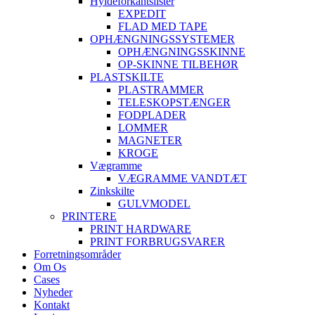
Hyldeforkantslister
EXPEDIT
FLAD MED TAPE
OPHÆNGNINGSSYSTEMER
OPHÆNGNINGSSKINNE
OP-SKINNE TILBEHØR
PLASTSKILTE
PLASTRAMMER
TELESKOPSTÆNGER
FODPLADER
LOMMER
MAGNETER
KROGE
Vægramme
VÆGRAMME VANDTÆT
Zinkskilte
GULVMODEL
PRINTERE
PRINT HARDWARE
PRINT FORBRUGSVARER
Forretningsområder
Om Os
Cases
Nyheder
Kontakt