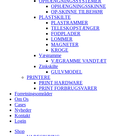
OPHÆNGNINGSSYSTEMER
OPHÆNGNINGSSKINNE
OP-SKINNE TILBEHØR
PLASTSKILTE
PLASTRAMMER
TELESKOPSTÆNGER
FODPLADER
LOMMER
MAGNETER
KROGE
Vægramme
VÆGRAMME VANDTÆT
Zinkskilte
GULVMODEL
PRINTERE
PRINT HARDWARE
PRINT FORBRUGSVARER
Forretningsområder
Om Os
Cases
Nyheder
Kontakt
Login
Shop