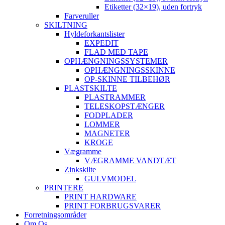
Etiketter (32×19), uden fortryk
Farveruller
SKILTNING
Hyldeforkantslister
EXPEDIT
FLAD MED TAPE
OPHÆNGNINGSSYSTEMER
OPHÆNGNINGSSKINNE
OP-SKINNE TILBEHØR
PLASTSKILTE
PLASTRAMMER
TELESKOPSTÆNGER
FODPLADER
LOMMER
MAGNETER
KROGE
Vægramme
VÆGRAMME VANDTÆT
Zinkskilte
GULVMODEL
PRINTERE
PRINT HARDWARE
PRINT FORBRUGSVARER
Forretningsområder
Om Os