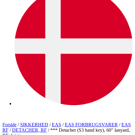
Forside
/
SIKKERHED
/
EAS
/
EAS FORBRUGSVARER
/
EAS
RF
/
DETACHER, RF
/ *** Detacher (S3 hand key), 60″ lanyard,