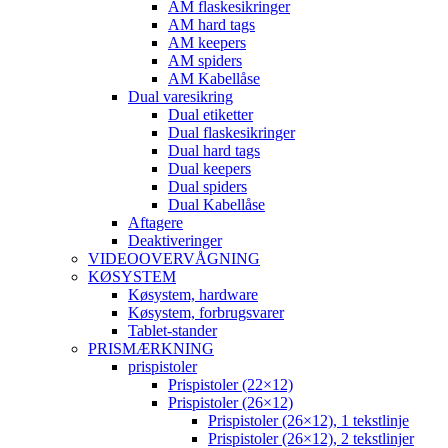
AM flaskesikringer
AM hard tags
AM keepers
AM spiders
AM Kabellåse
Dual varesikring
Dual etiketter
Dual flaskesikringer
Dual hard tags
Dual keepers
Dual spiders
Dual Kabellåse
Aftagere
Deaktiveringer
VIDEOOVERVÅGNING
KØSYSTEM
Køsystem, hardware
Køsystem, forbrugsvarer
Tablet-stander
PRISMÆRKNING
prispistoler
Prispistoler (22×12)
Prispistoler (26×12)
Prispistoler (26×12), 1 tekstlinje
Prispistoler (26×12), 2 tekstlinjer