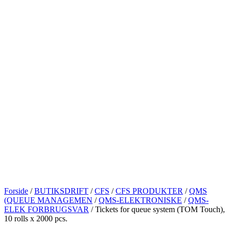
Forside
/
BUTIKSDRIFT
/
CFS
/
CFS PRODUKTER
/
QMS
(QUEUE MANAGEMEN
/
QMS-ELEKTRONISKE
/
QMS-
ELEK FORBRUGSVAR
/ Tickets for queue system (TOM Touch),
10 rolls x 2000 pcs.