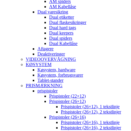
AM spiders
AM Kabellåse
Dual varesikring
Dual etiketter
Dual flaskesikringer
Dual hard tags
Dual keepers
Dual spiders
Dual Kabellåse
Aftagere
Deaktiveringer
VIDEOOVERVÅGNING
KØSYSTEM
Køsystem, hardware
Køsystem, forbrugsvarer
Tablet-stander
PRISMÆRKNING
prispistoler
Prispistoler (22×12)
Prispistoler (26×12)
Prispistoler (26×12), 1 tekstlinje
Prispistoler (26×12), 2 tekstlinjer
Prispistoler (26×16)
Prispistoler (26×16), 1 tekstlinje
Prispistoler (26×16), 2 tekstlinjer