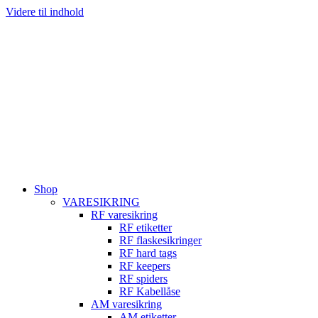
Videre til indhold
Shop
VARESIKRING
RF varesikring
RF etiketter
RF flaskesikringer
RF hard tags
RF keepers
RF spiders
RF Kabellåse
AM varesikring
AM etiketter