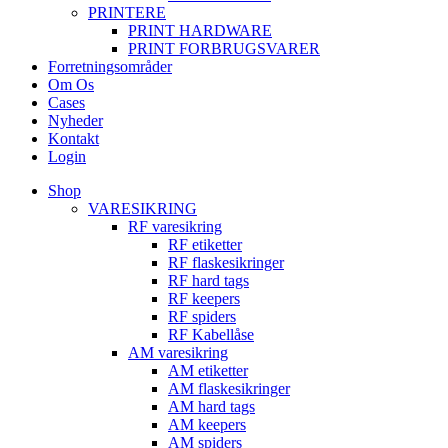
PRINTERE
PRINT HARDWARE
PRINT FORBRUGSVARER
Forretningsområder
Om Os
Cases
Nyheder
Kontakt
Login
Shop
VARESIKRING
RF varesikring
RF etiketter
RF flaskesikringer
RF hard tags
RF keepers
RF spiders
RF Kabellåse
AM varesikring
AM etiketter
AM flaskesikringer
AM hard tags
AM keepers
AM spiders