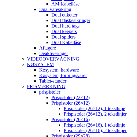
AM Kabellåse
Dual varesikring
Dual etiketter
Dual flaskesikringer
Dual hard tags
Dual keepers
Dual spiders
Dual Kabellåse
Aftagere
Deaktiveringer
VIDEOOVERVÅGNING
KØSYSTEM
Køsystem, hardware
Køsystem, forbrugsvarer
Tablet-stander
PRISMÆRKNING
prispistoler
Prispistoler (22×12)
Prispistoler (26×12)
Prispistoler (26×12), 1 tekstlinje
Prispistoler (26×12), 2 tekstlinjer
Prispistoler (26×16)
Prispistoler (26×16), 1 tekstlinje
Prispistoler (26×16), 2 tekstlinjer
Prispistoler (29×28)