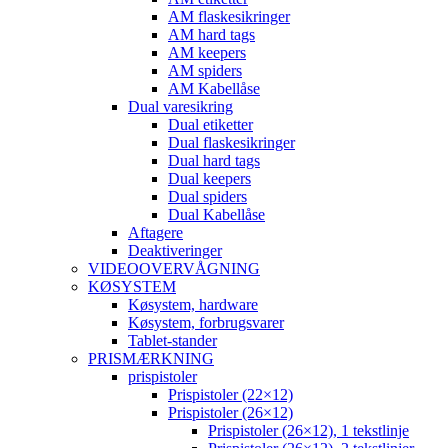
AM flaskesikringer
AM hard tags
AM keepers
AM spiders
AM Kabellåse
Dual varesikring
Dual etiketter
Dual flaskesikringer
Dual hard tags
Dual keepers
Dual spiders
Dual Kabellåse
Aftagere
Deaktiveringer
VIDEOOVERVÅGNING
KØSYSTEM
Køsystem, hardware
Køsystem, forbrugsvarer
Tablet-stander
PRISMÆRKNING
prispistoler
Prispistoler (22×12)
Prispistoler (26×12)
Prispistoler (26×12), 1 tekstlinje