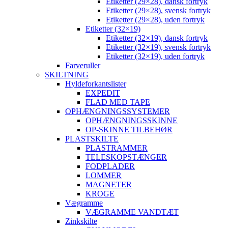
Etiketter (29×28), dansk fortryk
Etiketter (29×28), svensk fortryk
Etiketter (29×28), uden fortryk
Etiketter (32×19)
Etiketter (32×19), dansk fortryk
Etiketter (32×19), svensk fortryk
Etiketter (32×19), uden fortryk
Farveruller
SKILTNING
Hyldeforkantslister
EXPEDIT
FLAD MED TAPE
OPHÆNGNINGSSYSTEMER
OPHÆNGNINGSSKINNE
OP-SKINNE TILBEHØR
PLASTSKILTE
PLASTRAMMER
TELESKOPSTÆNGER
FODPLADER
LOMMER
MAGNETER
KROGE
Vægramme
VÆGRAMME VANDTÆT
Zinkskilte