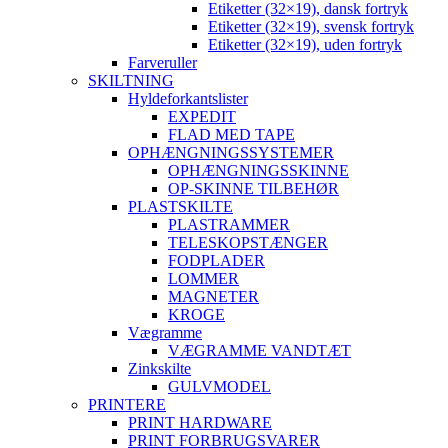
Etiketter (32×19), dansk fortryk
Etiketter (32×19), svensk fortryk
Etiketter (32×19), uden fortryk
Farveruller
SKILTNING
Hyldeforkantslister
EXPEDIT
FLAD MED TAPE
OPHÆNGNINGSSYSTEMER
OPHÆNGNINGSSKINNE
OP-SKINNE TILBEHØR
PLASTSKILTE
PLASTRAMMER
TELESKOPSTÆNGER
FODPLADER
LOMMER
MAGNETER
KROGE
Vægramme
VÆGRAMME VANDTÆT
Zinkskilte
GULVMODEL
PRINTERE
PRINT HARDWARE
PRINT FORBRUGSVARER