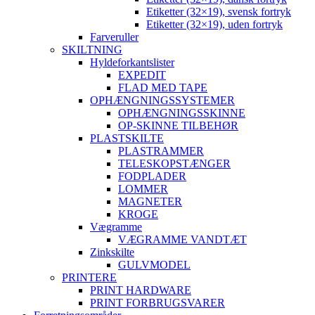
Etiketter (32×19), svensk fortryk
Etiketter (32×19), uden fortryk
Farveruller
SKILTNING
Hyldeforkantslister
EXPEDIT
FLAD MED TAPE
OPHÆNGNINGSSYSTEMER
OPHÆNGNINGSSKINNE
OP-SKINNE TILBEHØR
PLASTSKILTE
PLASTRAMMER
TELESKOPSTÆNGER
FODPLADER
LOMMER
MAGNETER
KROGE
Vægramme
VÆGRAMME VANDTÆT
Zinkskilte
GULVMODEL
PRINTERE
PRINT HARDWARE
PRINT FORBRUGSVARER