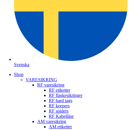
Svenska
Shop
VARESIKRING
RF varesikring
RF etiketter
RF flaskesikringer
RF hard tags
RF keepers
RF spiders
RF Kabellåse
AM varesikring
AM etiketter