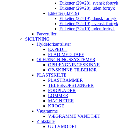
Etiketter (29×28), svensk fortryk
Etiketter (29×28), uden fortryk
Etiketter (32×19)
Etiketter (32×19), dansk fortryk
Etiketter (32×19), svensk fortryk
Etiketter (32×19), uden fortryk
Farveruller
SKILTNING
Hyldeforkantslister
EXPEDIT
FLAD MED TAPE
OPHÆNGNINGSSYSTEMER
OPHÆNGNINGSSKINNE
OP-SKINNE TILBEHØR
PLASTSKILTE
PLASTRAMMER
TELESKOPSTÆNGER
FODPLADER
LOMMER
MAGNETER
KROGE
Vægramme
VÆGRAMME VANDTÆT
Zinkskilte
GULVMODEL