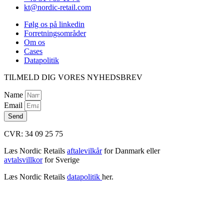
kt@nordic-retail.com
Følg os på linkedin
Forretningsområder
Om os
Cases
Datapolitik
TILMELD DIG VORES NYHEDSBREV
Name
Email
Send
CVR: 34 09 25 75
Læs Nordic Retails
aftalevilkår
for Danmark eller
avtalsvillkor
for Sverige
Læs Nordic Retails
datapolitik
her.