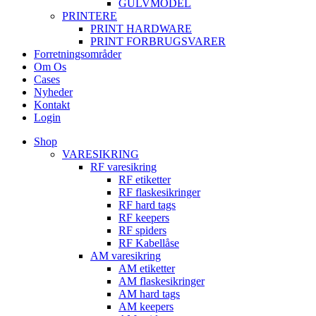
GULVMODEL
PRINTERE
PRINT HARDWARE
PRINT FORBRUGSVARER
Forretningsområder
Om Os
Cases
Nyheder
Kontakt
Login
Shop
VARESIKRING
RF varesikring
RF etiketter
RF flaskesikringer
RF hard tags
RF keepers
RF spiders
RF Kabellåse
AM varesikring
AM etiketter
AM flaskesikringer
AM hard tags
AM keepers