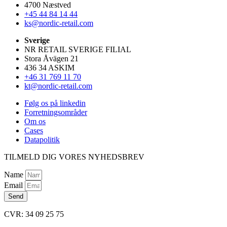
4700 Næstved
+45 44 84 14 44
ks@nordic-retail.com
Sverige
NR RETAIL SVERIGE FILIAL
Stora Åvägen 21
436 34 ASKIM
+46 31 769 11 70
kt@nordic-retail.com
Følg os på linkedin
Forretningsområder
Om os
Cases
Datapolitik
TILMELD DIG VORES NYHEDSBREV
Name
Email
Send
CVR: 34 09 25 75