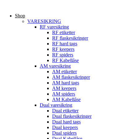
Videre
til
Shop
indhold
VARESIKRING
RF varesikring
RF etiketter
RF flaskesikringer
RF hard tags
RF keepers
RF spiders
RF Kabellåse
AM varesikring
AM etiketter
AM flaskesikringer
AM hard tags
AM keepers
AM spiders
AM Kabellåse
Dual varesikring
Dual etiketter
Dual flaskesikringer
Dual hard tags
Dual keepers
Dual spiders
Dual Kabellåse