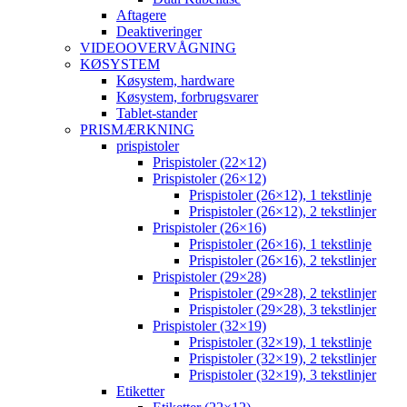
Aftagere
Deaktiveringer
VIDEOOVERVÅGNING
KØSYSTEM
Køsystem, hardware
Køsystem, forbrugsvarer
Tablet-stander
PRISMÆRKNING
prispistoler
Prispistoler (22×12)
Prispistoler (26×12)
Prispistoler (26×12), 1 tekstlinje
Prispistoler (26×12), 2 tekstlinjer
Prispistoler (26×16)
Prispistoler (26×16), 1 tekstlinje
Prispistoler (26×16), 2 tekstlinjer
Prispistoler (29×28)
Prispistoler (29×28), 2 tekstlinjer
Prispistoler (29×28), 3 tekstlinjer
Prispistoler (32×19)
Prispistoler (32×19), 1 tekstlinje
Prispistoler (32×19), 2 tekstlinjer
Prispistoler (32×19), 3 tekstlinjer
Etiketter