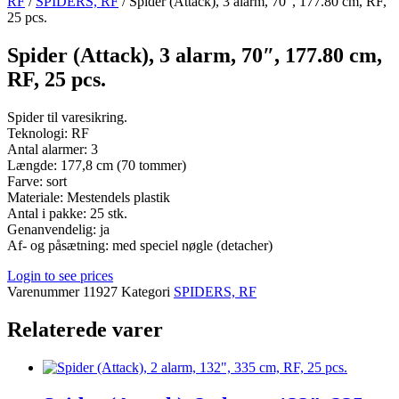
RF
/
SPIDERS, RF
/ Spider (Attack), 3 alarm, 70″, 177.80 cm, RF,
25 pcs.
Spider (Attack), 3 alarm, 70″, 177.80 cm,
RF, 25 pcs.
Spider til varesikring.
Teknologi: RF
Antal alarmer: 3
Længde: 177,8 cm (70 tommer)
Farve: sort
Materiale: Mestendels plastik
Antal i pakke: 25 stk.
Genanvendelig: ja
Af- og påsætning: med speciel nøgle (detacher)
Login to see prices
Varenummer
11927
Kategori
SPIDERS, RF
Relaterede varer