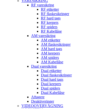
VARESIKRING
RF varesikring
RF etiketter
RF flaskesikringer
RF hard tags
RF keepers
RF spiders
RF Kabellåse
AM varesikring
AM etiketter
AM flaskesikringer
AM hard tags
AM keepers
AM spiders
AM Kabellåse
Dual varesikring
Dual etiketter
Dual flaskesikringer
Dual hard tags
Dual keepers
Dual spiders
Dual Kabellåse
Aftagere
Deaktiveringer
VIDEOOVERVÅGNING