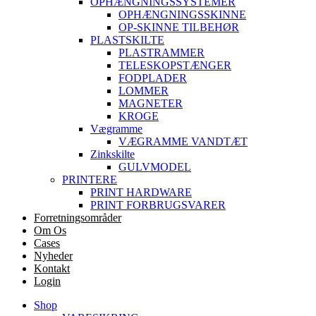
OPHÆNGNINGSSYSTEMER
OPHÆNGNINGSSKINNE
OP-SKINNE TILBEHØR
PLASTSKILTE
PLASTRAMMER
TELESKOPSTÆNGER
FODPLADER
LOMMER
MAGNETER
KROGE
Vægramme
VÆGRAMME VANDTÆT
Zinkskilte
GULVMODEL
PRINTERE
PRINT HARDWARE
PRINT FORBRUGSVARER
Forretningsområder
Om Os
Cases
Nyheder
Kontakt
Login
Shop