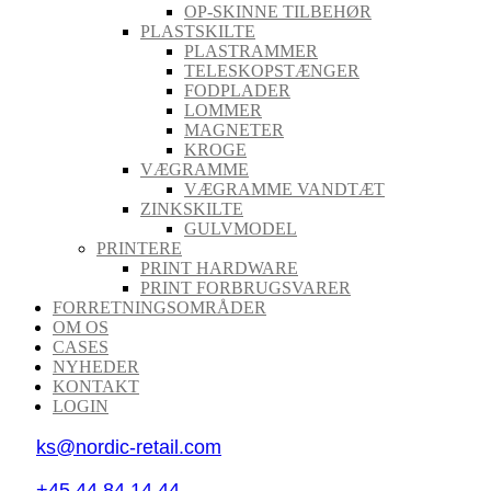
OP-SKINNE TILBEHØR
PLASTSKILTE
PLASTRAMMER
TELESKOPSTÆNGER
FODPLADER
LOMMER
MAGNETER
KROGE
VÆGRAMME
VÆGRAMME VANDTÆT
ZINKSKILTE
GULVMODEL
PRINTERE
PRINT HARDWARE
PRINT FORBRUGSVARER
FORRETNINGSOMRÅDER
OM OS
CASES
NYHEDER
KONTAKT
LOGIN
ks@nordic-retail.com
+45 44 84 14 44