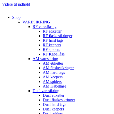
Videre til indhold
Shop
VARESIKRING
RF varesikring
RF etiketter
RF flaskesikringer
RF hard tags
RF keepers
RF spiders
RF Kabellåse
AM varesikring
AM etiketter
AM flaskesikringer
AM hard tags
AM keepers
AM spiders
AM Kabellåse
Dual varesikring
Dual etiketter
Dual flaskesikringer
Dual hard tags
Dual keepers
Dual spiders