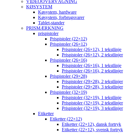
VIDEOOVERVÅGNING
KØSYSTEM
Køsystem, hardware
Køsystem, forbrugsvarer
Tablet-stander
PRISMÆRKNING
prispistoler
Prispistoler (22×12)
Prispistoler (26×12)
Prispistoler (26×12), 1 tekstlinje
Prispistoler (26×12), 2 tekstlinjer
Prispistoler (26×16)
Prispistoler (26×16), 1 tekstlinje
Prispistoler (26×16), 2 tekstlinjer
Prispistoler (29×28)
Prispistoler (29×28), 2 tekstlinjer
Prispistoler (29×28), 3 tekstlinjer
Prispistoler (32×19)
Prispistoler (32×19), 1 tekstlinje
Prispistoler (32×19), 2 tekstlinjer
Prispistoler (32×19), 3 tekstlinjer
Etiketter
Etiketter (22×12)
Etiketter (22×12), dansk fortryk
Etiketter (22×12), svensk fortryk