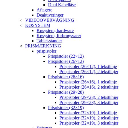
Dual Kabellåse
Aftagere
Deaktiveringer
VIDEOOVERVÅGNING
KØSYSTEM
Køsystem, hardware
Køsystem, forbrugsvarer
Tablet-stander
PRISMÆRKNING
prispistoler
Prispistoler (22×12)
Prispistoler (26×12)
Prispistoler (26×12), 1 tekstlinje
Prispistoler (26×12), 2 tekstlinjer
Prispistoler (26×16)
Prispistoler (26×16), 1 tekstlinje
Prispistoler (26×16), 2 tekstlinjer
Prispistoler (29×28)
Prispistoler (29×28), 2 tekstlinjer
Prispistoler (29×28), 3 tekstlinjer
Prispistoler (32×19)
Prispistoler (32×19), 1 tekstlinje
Prispistoler (32×19), 2 tekstlinjer
Prispistoler (32×19), 3 tekstlinjer