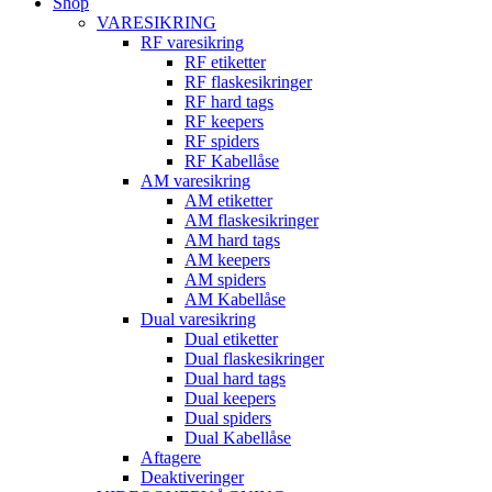
Shop
VARESIKRING
RF varesikring
RF etiketter
RF flaskesikringer
RF hard tags
RF keepers
RF spiders
RF Kabellåse
AM varesikring
AM etiketter
AM flaskesikringer
AM hard tags
AM keepers
AM spiders
AM Kabellåse
Dual varesikring
Dual etiketter
Dual flaskesikringer
Dual hard tags
Dual keepers
Dual spiders
Dual Kabellåse
Aftagere
Deaktiveringer