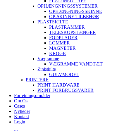
FLAD MED TAPE
OPHÆNGNINGSSYSTEMER
OPHÆNGNINGSSKINNE
OP-SKINNE TILBEHØR
PLASTSKILTE
PLASTRAMMER
TELESKOPSTÆNGER
FODPLADER
LOMMER
MAGNETER
KROGE
Vægramme
VÆGRAMME VANDTÆT
Zinkskilte
GULVMODEL
PRINTERE
PRINT HARDWARE
PRINT FORBRUGSVARER
Forretningsområder
Om Os
Cases
Nyheder
Kontakt
Login