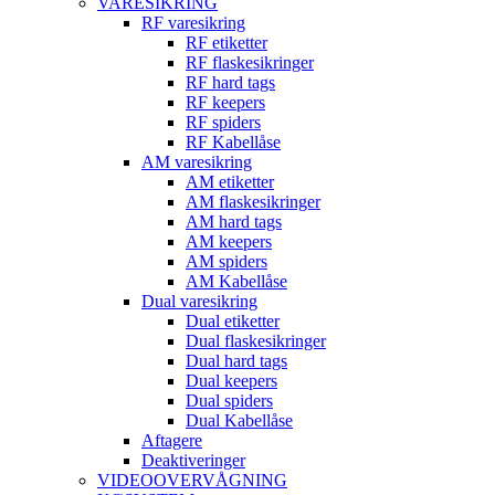
VARESIKRING
RF varesikring
RF etiketter
RF flaskesikringer
RF hard tags
RF keepers
RF spiders
RF Kabellåse
AM varesikring
AM etiketter
AM flaskesikringer
AM hard tags
AM keepers
AM spiders
AM Kabellåse
Dual varesikring
Dual etiketter
Dual flaskesikringer
Dual hard tags
Dual keepers
Dual spiders
Dual Kabellåse
Aftagere
Deaktiveringer
VIDEOOVERVÅGNING