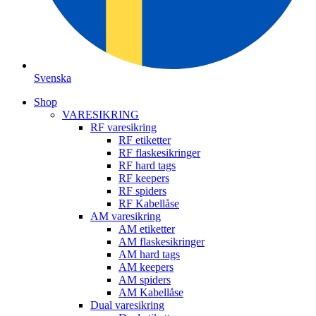
Svenska
Shop
VARESIKRING
RF varesikring
RF etiketter
RF flaskesikringer
RF hard tags
RF keepers
RF spiders
RF Kabellåse
AM varesikring
AM etiketter
AM flaskesikringer
AM hard tags
AM keepers
AM spiders
AM Kabellåse
Dual varesikring