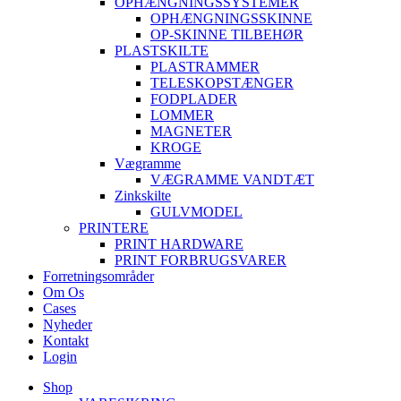
OPHÆNGNINGSSYSTEMER
OPHÆNGNINGSSKINNE
OP-SKINNE TILBEHØR
PLASTSKILTE
PLASTRAMMER
TELESKOPSTÆNGER
FODPLADER
LOMMER
MAGNETER
KROGE
Vægramme
VÆGRAMME VANDTÆT
Zinkskilte
GULVMODEL
PRINTERE
PRINT HARDWARE
PRINT FORBRUGSVARER
Forretningsområder
Om Os
Cases
Nyheder
Kontakt
Login
Shop