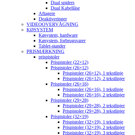
Dual spiders
Dual Kabellåse
Aftagere
Deaktiveringer
VIDEOOVERVÅGNING
KØSYSTEM
Køsystem, hardware
Køsystem, forbrugsvarer
Tablet-stander
PRISMÆRKNING
prispistoler
Prispistoler (22×12)
Prispistoler (26×12)
Prispistoler (26×12), 1 tekstlinje
Prispistoler (26×12), 2 tekstlinjer
Prispistoler (26×16)
Prispistoler (26×16), 1 tekstlinje
Prispistoler (26×16), 2 tekstlinjer
Prispistoler (29×28)
Prispistoler (29×28), 2 tekstlinjer
Prispistoler (29×28), 3 tekstlinjer
Prispistoler (32×19)
Prispistoler (32×19), 1 tekstlinje
Prispistoler (32×19), 2 tekstlinjer
Prispistoler (32×19), 3 tekstlinjer