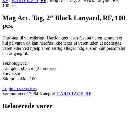
RF
/
HARD TAGS, RF
/ Mag Acc. Tag, 2” Black Lanyard, RF,
100 pcs.
Mag Acc. Tag, 2” Black Lanyard, RF, 100
pcs.
Hard-tag til varesikring. Hard-tagget låses fast på varen gennem et
hul på varen og kan herefter ikke tages af varen uden at ødelægge
varen eller ved hjælp af en særlig aftager-nøgle, som kun personalet
har adgang til.
Teknologi: RF
Længde: 5,08 cm (2 tommer)
Farve: sort
Stk. pr. pakke: 100
Login to see prices
Varenummer
12984
Kategori
HARD TAGS, RF
Relaterede varer