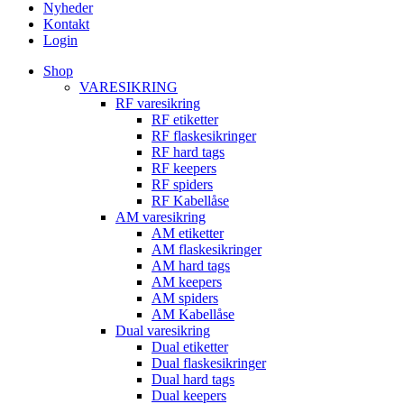
Nyheder
Kontakt
Login
Shop
VARESIKRING
RF varesikring
RF etiketter
RF flaskesikringer
RF hard tags
RF keepers
RF spiders
RF Kabellåse
AM varesikring
AM etiketter
AM flaskesikringer
AM hard tags
AM keepers
AM spiders
AM Kabellåse
Dual varesikring
Dual etiketter
Dual flaskesikringer
Dual hard tags
Dual keepers