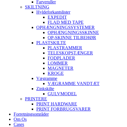
Farveruller
SKILTNING
Hyldeforkantslister
EXPEDIT
FLAD MED TAPE
OPHÆNGNINGSSYSTEMER
OPHÆNGNINGSSKINNE
OP-SKINNE TILBEHØR
PLASTSKILTE
PLASTRAMMER
TELESKOPSTÆNGER
FODPLADER
LOMMER
MAGNETER
KROGE
Vægramme
VÆGRAMME VANDTÆT
Zinkskilte
GULVMODEL
PRINTERE
PRINT HARDWARE
PRINT FORBRUGSVARER
Forretningsområder
Om Os
Cases