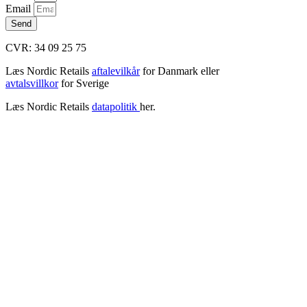
Email
Send
CVR: 34 09 25 75
Læs Nordic Retails
aftalevilkår
for Danmark eller
avtalsvillkor
for Sverige
Læs Nordic Retails
datapolitik
her.