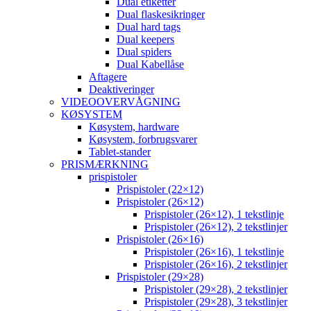
Dual etiketter
Dual flaskesikringer
Dual hard tags
Dual keepers
Dual spiders
Dual Kabellåse
Aftagere
Deaktiveringer
VIDEOOVERVÅGNING
KØSYSTEM
Køsystem, hardware
Køsystem, forbrugsvarer
Tablet-stander
PRISMÆRKNING
prispistoler
Prispistoler (22×12)
Prispistoler (26×12)
Prispistoler (26×12), 1 tekstlinje
Prispistoler (26×12), 2 tekstlinjer
Prispistoler (26×16)
Prispistoler (26×16), 1 tekstlinje
Prispistoler (26×16), 2 tekstlinjer
Prispistoler (29×28)
Prispistoler (29×28), 2 tekstlinjer
Prispistoler (29×28), 3 tekstlinjer