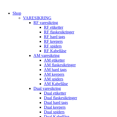
Videre
til
Shop
indhold
VARESIKRING
RF varesikring
RF etiketter
RF flaskesikringer
RF hard tags
RF keepers
RF spiders
RF Kabellåse
AM varesikring
AM etiketter
AM flaskesikringer
AM hard tags
AM keepers
AM spiders
AM Kabellåse
Dual varesikring
Dual etiketter
Dual flaskesikringer
Dual hard tags
Dual keepers
Dual spiders
Dual Kabellåse