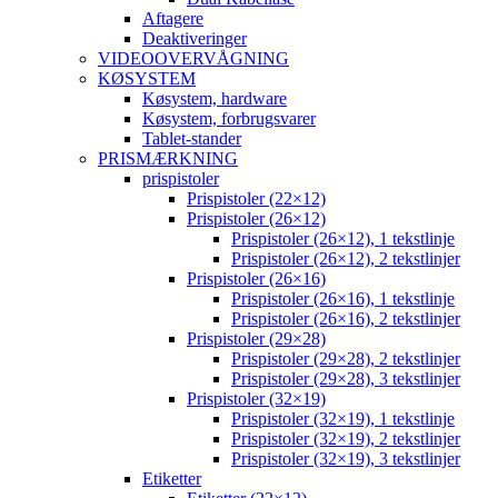
Aftagere
Deaktiveringer
VIDEOOVERVÅGNING
KØSYSTEM
Køsystem, hardware
Køsystem, forbrugsvarer
Tablet-stander
PRISMÆRKNING
prispistoler
Prispistoler (22×12)
Prispistoler (26×12)
Prispistoler (26×12), 1 tekstlinje
Prispistoler (26×12), 2 tekstlinjer
Prispistoler (26×16)
Prispistoler (26×16), 1 tekstlinje
Prispistoler (26×16), 2 tekstlinjer
Prispistoler (29×28)
Prispistoler (29×28), 2 tekstlinjer
Prispistoler (29×28), 3 tekstlinjer
Prispistoler (32×19)
Prispistoler (32×19), 1 tekstlinje
Prispistoler (32×19), 2 tekstlinjer
Prispistoler (32×19), 3 tekstlinjer
Etiketter