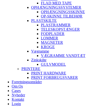
FLAD MED TAPE
OPHÆNGNINGSSYSTEMER
OPHÆNGNINGSSKINNE
OP-SKINNE TILBEHØR
PLASTSKILTE
PLASTRAMMER
TELESKOPSTÆNGER
FODPLADER
LOMMER
MAGNETER
KROGE
Vægramme
VÆGRAMME VANDTÆT
Zinkskilte
GULVMODEL
PRINTERE
PRINT HARDWARE
PRINT FORBRUGSVARER
Forretningsområder
Om Os
Cases
Nyheder
Kontakt
Login