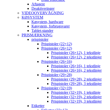
Aftagere
Deaktiveringer
VIDEOOVERVÅGNING
KØSYSTEM
Køsystem, hardware
Køsystem, forbrugsvarer
Tablet-stander
PRISMÆRKNING
prispistoler
Prispistoler (22×12)
Prispistoler (26×12)
Prispistoler (26×12), 1 tekstlinje
Prispistoler (26×12), 2 tekstlinjer
Prispistoler (26×16)
Prispistoler (26×16), 1 tekstlinje
Prispistoler (26×16), 2 tekstlinjer
Prispistoler (29×28)
Prispistoler (29×28), 2 tekstlinjer
Prispistoler (29×28), 3 tekstlinjer
Prispistoler (32×19)
Prispistoler (32×19), 1 tekstlinje
Prispistoler (32×19), 2 tekstlinjer
Prispistoler (32×19), 3 tekstlinjer
Etiketter