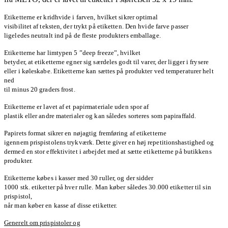
Etiketterne er kridhvide i farven, hvilket sikrer optimal
visibilitet af teksten, der trykt på etiketten. Den hvide farve passer
ligeledes neutralt ind på de fleste produkters emballage.
Etiketterne har limtypen 5 ”deep freeze”, hvilket
betyder, at etiketterne egner sig særdeles godt til varer, der ligger i frysere
eller i køleskabe. Etiketterne kan sættes på produkter ved temperaturer helt
ned
til minus 20 graders frost.
Etiketterne er lavet af et papirmateriale uden spor af
plastik eller andre materialer og kan således sorteres som papiraffald.
Papirets format sikrer en nøjagtig fremføring af etiketterne
igennem prispistolens trykværk. Dette giver en høj repetitionshastighed og
dermed en stor effektivitet i arbejdet med at sætte etiketterne på butikkens
produkter.
Etiketterne købes i kasser med 30 ruller, og der sidder
1000 stk. etiketter på hver rulle. Man køber således 30.000 etiketter til sin
prispistol,
når man køber en kasse af disse etiketter.
Generelt om prispistoler og