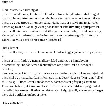
etiketter
Med informativ skiltning af
priser bliver det meget lettere for kunder at finde dét, de søger. Med brug af
prispistoler og prisetiketter bliver det lettere for personalet at kommunikere
priser og gode tilbud til kunder, så kunderne ikke er i tvivl om, hvad varen
koster, og hvor de kan få gavn af gode rabatter. Effektiv brug af prispistoler
og prisetiketter kan altså være med til at generere mersalg i butikken, ene og
alene ved, at kunderne bliver bedre informeret om priser og tilbud, som de
ellers ikke ville have været opmærksomme på.
Det giver en
bedre indkøbsoplevelse for kunden, når kunden kigger på en vare og oplever,
at
prisen er til at finde og nem at aflæse. Med ensartet og konsekvent
prismærkning undgås tvivl eller uenighed om priser. Det gælder også i
tilfælde,
hvor kunden er i tvivl om, hvorfor en vare er nedsat, og butikken ved hjælp af
prispistol og prismærker kan informere om, at det skyldes en ”Kort dato” eller
et ”Udslag”. Prisetiketter kan fås med sådanne tekster påtrykt på forhånd.
Dette kan lede til, at kunderne får en bedre oplevelse i butikken på grund af
den effektive kommunikation, og dette kan på sigt føre til, at kunderne bruger
mere tid i butikken og køber mere.
Brug af de rette