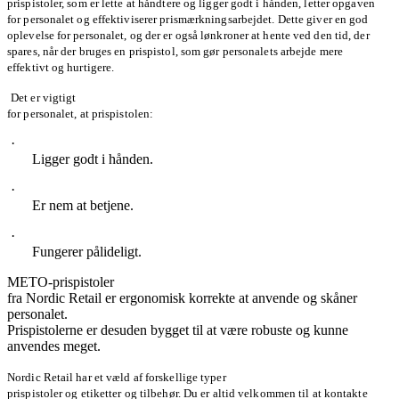
prispistoler, som er lette at håndtere og ligger godt i hånden, letter opgaven
for personalet og effektiviserer prismærkningsarbejdet. Dette giver en god
oplevelse for personalet, og der er også lønkroner at hente ved den tid, der
spares, når der bruges en prispistol, som gør personalets arbejde mere
effektivt og hurtigere.
Det er vigtigt
for personalet, at prispistolen:
·
Ligger godt i hånden.
·
Er nem at betjene.
·
Fungerer pålideligt.
METO-prispistoler
fra Nordic Retail er ergonomisk korrekte at anvende og skåner
personalet.
Prispistolerne er desuden bygget til at være robuste og kunne
anvendes meget.
Nordic Retail har et væld af forskellige typer
prispistoler og etiketter og tilbehør. Du er altid velkommen til at kontakte