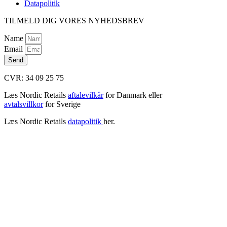
Datapolitik
TILMELD DIG VORES NYHEDSBREV
Name
Email
Send
CVR: 34 09 25 75
Læs Nordic Retails
aftalevilkår
for Danmark eller
avtalsvillkor
for Sverige
Læs Nordic Retails
datapolitik
her.