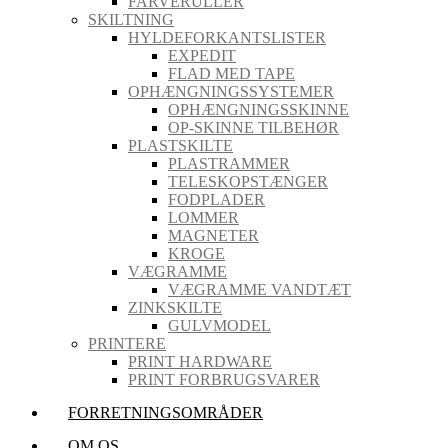
FARVERULLER
SKILTNING
HYLDEFORKANTSLISTER
EXPEDIT
FLAD MED TAPE
OPHÆNGNINGSSYSTEMER
OPHÆNGNINGSSKINNE
OP-SKINNE TILBEHØR
PLASTSKILTE
PLASTRAMMER
TELESKOPSTÆNGER
FODPLADER
LOMMER
MAGNETER
KROGE
VÆGRAMME
VÆGRAMME VANDTÆT
ZINKSKILTE
GULVMODEL
PRINTERE
PRINT HARDWARE
PRINT FORBRUGSVARER
FORRETNINGSOMRÅDER
OM OS