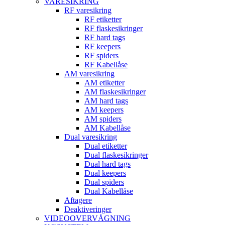
VARESIKRING
RF varesikring
RF etiketter
RF flaskesikringer
RF hard tags
RF keepers
RF spiders
RF Kabellåse
AM varesikring
AM etiketter
AM flaskesikringer
AM hard tags
AM keepers
AM spiders
AM Kabellåse
Dual varesikring
Dual etiketter
Dual flaskesikringer
Dual hard tags
Dual keepers
Dual spiders
Dual Kabellåse
Aftagere
Deaktiveringer
VIDEOOVERVÅGNING