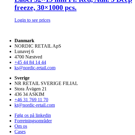
freeze, 30×1000 pcs.
Login to see prices
Danmark
NORDIC RETAIL ApS
Lunavej 6
4700 Næstved
+45 44 84 14 44
ks@nordic-retail.com
Sverige
NR RETAIL SVERIGE FILIAL
Stora Åvägen 21
436 34 ASKIM
+46 31 769 11 70
kt@nordic-retail.com
Følg os på linkedin
Forretningsområder
Om os
Cases