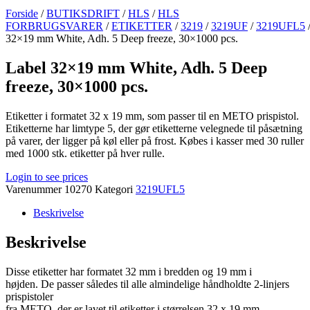
Forside
/
BUTIKSDRIFT
/
HLS
/
HLS
FORBRUGSVARER
/
ETIKETTER
/
3219
/
3219UF
/
3219UFL5
/
32×19 mm White, Adh. 5 Deep freeze, 30×1000 pcs.
Label 32×19 mm White, Adh. 5 Deep
freeze, 30×1000 pcs.
Etiketter i formatet 32 x 19 mm, som passer til en METO prispistol.
Etiketterne har limtype 5, der gør etiketterne velegnede til påsætning
på varer, der ligger på køl eller på frost. Købes i kasser med 30 ruller
med 1000 stk. etiketter på hver rulle.
Login to see prices
Varenummer
10270
Kategori
3219UFL5
Beskrivelse
Beskrivelse
Disse etiketter har formatet 32 mm i bredden og 19 mm i
højden. De passer således til alle almindelige håndholdte 2-linjers
prispistoler
fra METO, der er lavet til etiketter i størrelsen 32 x 19 mm.