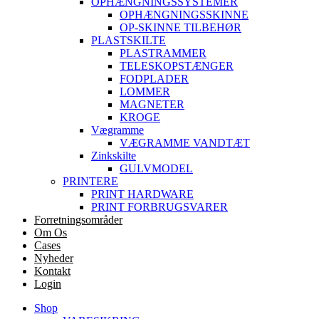
OPHÆNGNINGSSYSTEMER
OPHÆNGNINGSSKINNE
OP-SKINNE TILBEHØR
PLASTSKILTE
PLASTRAMMER
TELESKOPSTÆNGER
FODPLADER
LOMMER
MAGNETER
KROGE
Vægramme
VÆGRAMME VANDTÆT
Zinkskilte
GULVMODEL
PRINTERE
PRINT HARDWARE
PRINT FORBRUGSVARER
Forretningsområder
Om Os
Cases
Nyheder
Kontakt
Login
Shop