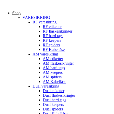
Videre
til
Shop
indhold
VARESIKRING
RF varesikring
RF etiketter
RF flaskesikringer
RF hard tags
RF keepers
RF spiders
RF Kabellåse
AM varesikring
AM etiketter
AM flaskesikringer
AM hard tags
AM keepers
AM spiders
AM Kabellåse
Dual varesikring
Dual etiketter
Dual flaskesikringer
Dual hard tags
Dual keepers
Dual spiders
Dual Kabellåse