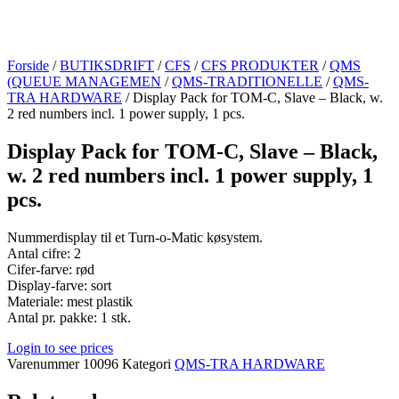
Forside
/
BUTIKSDRIFT
/
CFS
/
CFS PRODUKTER
/
QMS
(QUEUE MANAGEMEN
/
QMS-TRADITIONELLE
/
QMS-
TRA HARDWARE
/ Display Pack for TOM-C, Slave – Black, w.
2 red numbers incl. 1 power supply, 1 pcs.
Display Pack for TOM-C, Slave – Black,
w. 2 red numbers incl. 1 power supply, 1
pcs.
Nummerdisplay til et Turn-o-Matic køsystem.
Antal cifre: 2
Cifer-farve: rød
Display-farve: sort
Materiale: mest plastik
Antal pr. pakke: 1 stk.
Login to see prices
Varenummer
10096
Kategori
QMS-TRA HARDWARE