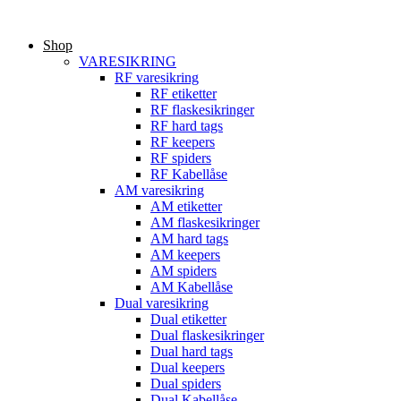
Videre
til
Shop
indhold
VARESIKRING
RF varesikring
RF etiketter
RF flaskesikringer
RF hard tags
RF keepers
RF spiders
RF Kabellåse
AM varesikring
AM etiketter
AM flaskesikringer
AM hard tags
AM keepers
AM spiders
AM Kabellåse
Dual varesikring
Dual etiketter
Dual flaskesikringer
Dual hard tags
Dual keepers
Dual spiders
Dual Kabellåse