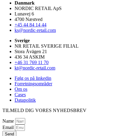
Danmark
NORDIC RETAIL ApS
Lunavej 6
4700 Næstved
+45 44 84 14 44
ks@nordic-retail.com
Sverige
NR RETAIL SVERIGE FILIAL
Stora Åvägen 21
436 34 ASKIM
+46 31 769 11 70
kt@nordic-retail.com
Følg os på linkedin
Forretningsområder
Om os
Cases
Datapolitik
TILMELD DIG VORES NYHEDSBREV
Name
Email
Send