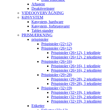
Aftagere
Deaktiveringer
VIDEOOVERVÅGNING
KØSYSTEM
Køsystem, hardware
Køsystem, forbrugsvarer
Tablet-stander
PRISMÆRKNING
prispistoler
Prispistoler (22×12)
Prispistoler (26×12)
Prispistoler (26×12), 1 tekstlinje
Prispistoler (26×12), 2 tekstlinjer
Prispistoler (26×16)
Prispistoler (26×16), 1 tekstlinje
Prispistoler (26×16), 2 tekstlinjer
Prispistoler (29×28)
Prispistoler (29×28), 2 tekstlinjer
Prispistoler (29×28), 3 tekstlinjer
Prispistoler (32×19)
Prispistoler (32×19), 1 tekstlinje
Prispistoler (32×19), 2 tekstlinjer
Prispistoler (32×19), 3 tekstlinjer
Etiketter