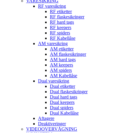
VARESIKRING
RF varesikring
RF etiketter
RF flaskesikringer
RF hard tags
RF keepers
RF spiders
RF Kabellåse
AM varesikring
AM etiketter
AM flaskesikringer
AM hard tags
AM keepers
AM spiders
AM Kabellåse
Dual varesikring
Dual etiketter
Dual flaskesikringer
Dual hard tags
Dual keepers
Dual spiders
Dual Kabellåse
Aftagere
Deaktiveringer
VIDEOOVERVÅGNING