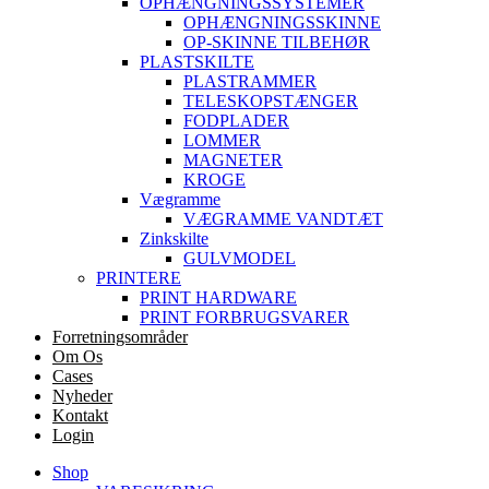
OPHÆNGNINGSSYSTEMER
OPHÆNGNINGSSKINNE
OP-SKINNE TILBEHØR
PLASTSKILTE
PLASTRAMMER
TELESKOPSTÆNGER
FODPLADER
LOMMER
MAGNETER
KROGE
Vægramme
VÆGRAMME VANDTÆT
Zinkskilte
GULVMODEL
PRINTERE
PRINT HARDWARE
PRINT FORBRUGSVARER
Forretningsområder
Om Os
Cases
Nyheder
Kontakt
Login
Shop