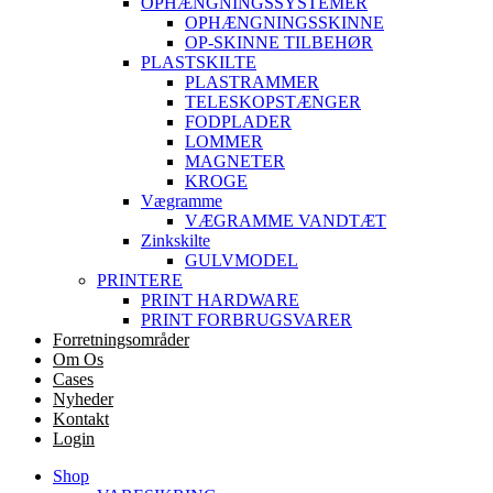
OPHÆNGNINGSSYSTEMER
OPHÆNGNINGSSKINNE
OP-SKINNE TILBEHØR
PLASTSKILTE
PLASTRAMMER
TELESKOPSTÆNGER
FODPLADER
LOMMER
MAGNETER
KROGE
Vægramme
VÆGRAMME VANDTÆT
Zinkskilte
GULVMODEL
PRINTERE
PRINT HARDWARE
PRINT FORBRUGSVARER
Forretningsområder
Om Os
Cases
Nyheder
Kontakt
Login
Shop