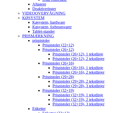
Aftagere
Deaktiveringer
VIDEOOVERVÅGNING
KØSYSTEM
Køsystem, hardware
Køsystem, forbrugsvarer
Tablet-stander
PRISMÆRKNING
prispistoler
Prispistoler (22×12)
Prispistoler (26×12)
Prispistoler (26×12), 1 tekstlinje
Prispistoler (26×12), 2 tekstlinjer
Prispistoler (26×16)
Prispistoler (26×16), 1 tekstlinje
Prispistoler (26×16), 2 tekstlinjer
Prispistoler (29×28)
Prispistoler (29×28), 2 tekstlinjer
Prispistoler (29×28), 3 tekstlinjer
Prispistoler (32×19)
Prispistoler (32×19), 1 tekstlinje
Prispistoler (32×19), 2 tekstlinjer
Prispistoler (32×19), 3 tekstlinjer
Etiketter