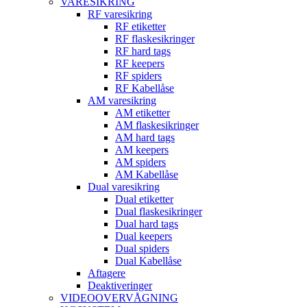
VARESIKRING
RF varesikring
RF etiketter
RF flaskesikringer
RF hard tags
RF keepers
RF spiders
RF Kabellåse
AM varesikring
AM etiketter
AM flaskesikringer
AM hard tags
AM keepers
AM spiders
AM Kabellåse
Dual varesikring
Dual etiketter
Dual flaskesikringer
Dual hard tags
Dual keepers
Dual spiders
Dual Kabellåse
Aftagere
Deaktiveringer
VIDEOOVERVÅGNING