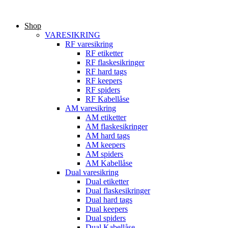
Videre
til
Shop
indhold
VARESIKRING
RF varesikring
RF etiketter
RF flaskesikringer
RF hard tags
RF keepers
RF spiders
RF Kabellåse
AM varesikring
AM etiketter
AM flaskesikringer
AM hard tags
AM keepers
AM spiders
AM Kabellåse
Dual varesikring
Dual etiketter
Dual flaskesikringer
Dual hard tags
Dual keepers
Dual spiders
Dual Kabellåse