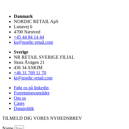
Danmark
NORDIC RETAIL ApS
Lunavej 6
4700 Næstved
+45 44 84 14 44
ks@nordic-retail.com
Sverige
NR RETAIL SVERIGE FILIAL
Stora Åvägen 21
436 34 ASKIM
+46 31 769 11 70
kt@nordic-retail.com
Følg os på linkedin
Forretningsområder
Om os
Cases
Datapolitik
TILMELD DIG VORES NYHEDSBREV
Name