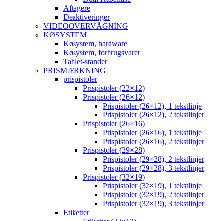
Aftagere
Deaktiveringer
VIDEOOVERVÅGNING
KØSYSTEM
Køsystem, hardware
Køsystem, forbrugsvarer
Tablet-stander
PRISMÆRKNING
prispistoler
Prispistoler (22×12)
Prispistoler (26×12)
Prispistoler (26×12), 1 tekstlinje
Prispistoler (26×12), 2 tekstlinjer
Prispistoler (26×16)
Prispistoler (26×16), 1 tekstlinje
Prispistoler (26×16), 2 tekstlinjer
Prispistoler (29×28)
Prispistoler (29×28), 2 tekstlinjer
Prispistoler (29×28), 3 tekstlinjer
Prispistoler (32×19)
Prispistoler (32×19), 1 tekstlinje
Prispistoler (32×19), 2 tekstlinjer
Prispistoler (32×19), 3 tekstlinjer
Etiketter