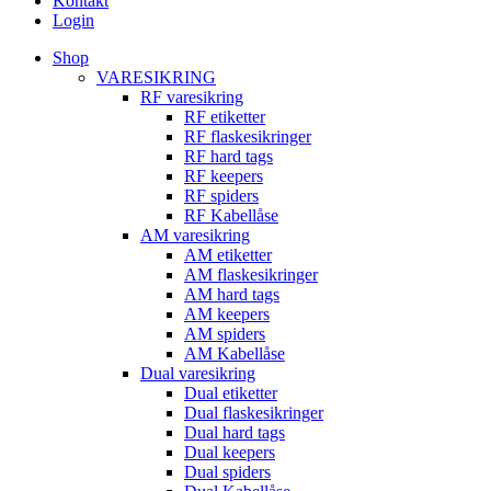
Kontakt
Login
Shop
VARESIKRING
RF varesikring
RF etiketter
RF flaskesikringer
RF hard tags
RF keepers
RF spiders
RF Kabellåse
AM varesikring
AM etiketter
AM flaskesikringer
AM hard tags
AM keepers
AM spiders
AM Kabellåse
Dual varesikring
Dual etiketter
Dual flaskesikringer
Dual hard tags
Dual keepers
Dual spiders