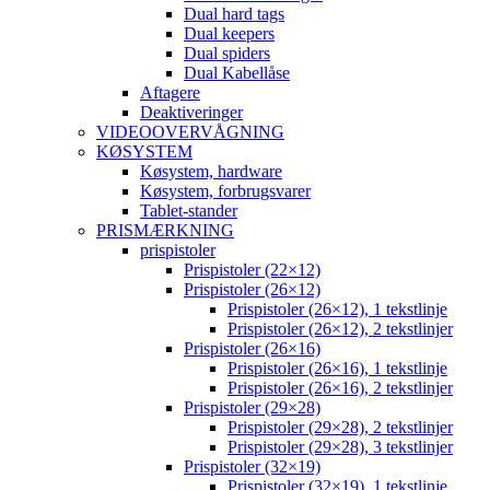
Dual hard tags
Dual keepers
Dual spiders
Dual Kabellåse
Aftagere
Deaktiveringer
VIDEOOVERVÅGNING
KØSYSTEM
Køsystem, hardware
Køsystem, forbrugsvarer
Tablet-stander
PRISMÆRKNING
prispistoler
Prispistoler (22×12)
Prispistoler (26×12)
Prispistoler (26×12), 1 tekstlinje
Prispistoler (26×12), 2 tekstlinjer
Prispistoler (26×16)
Prispistoler (26×16), 1 tekstlinje
Prispistoler (26×16), 2 tekstlinjer
Prispistoler (29×28)
Prispistoler (29×28), 2 tekstlinjer
Prispistoler (29×28), 3 tekstlinjer
Prispistoler (32×19)
Prispistoler (32×19), 1 tekstlinje