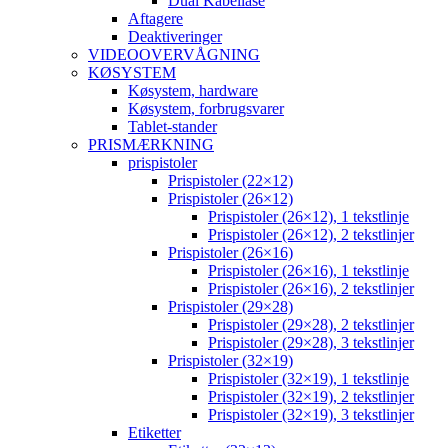
Dual Kabellåse
Aftagere
Deaktiveringer
VIDEOOVERVÅGNING
KØSYSTEM
Køsystem, hardware
Køsystem, forbrugsvarer
Tablet-stander
PRISMÆRKNING
prispistoler
Prispistoler (22×12)
Prispistoler (26×12)
Prispistoler (26×12), 1 tekstlinje
Prispistoler (26×12), 2 tekstlinjer
Prispistoler (26×16)
Prispistoler (26×16), 1 tekstlinje
Prispistoler (26×16), 2 tekstlinjer
Prispistoler (29×28)
Prispistoler (29×28), 2 tekstlinjer
Prispistoler (29×28), 3 tekstlinjer
Prispistoler (32×19)
Prispistoler (32×19), 1 tekstlinje
Prispistoler (32×19), 2 tekstlinjer
Prispistoler (32×19), 3 tekstlinjer
Etiketter