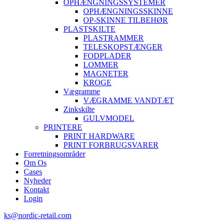
OPHÆNGNINGSSYSTEMER
OPHÆNGNINGSSKINNE
OP-SKINNE TILBEHØR
PLASTSKILTE
PLASTRAMMER
TELESKOPSTÆNGER
FODPLADER
LOMMER
MAGNETER
KROGE
Vægramme
VÆGRAMME VANDTÆT
Zinkskilte
GULVMODEL
PRINTERE
PRINT HARDWARE
PRINT FORBRUGSVARER
Forretningsområder
Om Os
Cases
Nyheder
Kontakt
Login
ks@nordic-retail.com