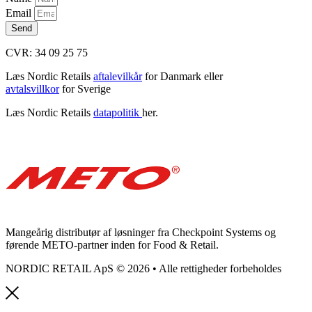
Email
Send
CVR: 34 09 25 75
Læs Nordic Retails
aftalevilkår
for Danmark eller
avtalsvillkor
for Sverige
Læs Nordic Retails
datapolitik
her.
Mangeårig distributør af løsninger fra Checkpoint Systems og
førende METO-partner inden for Food & Retail.
NORDIC RETAIL ApS © 2026 • Alle rettigheder forbeholdes