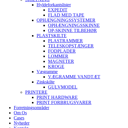
Hyldeforkantslister
EXPEDIT
FLAD MED TAPE
OPHÆNGNINGSSYSTEMER
OPHÆNGNINGSSKINNE
OP-SKINNE TILBEHØR
PLASTSKILTE
PLASTRAMMER
TELESKOPSTÆNGER
FODPLADER
LOMMER
MAGNETER
KROGE
Vægramme
VÆGRAMME VANDTÆT
Zinkskilte
GULVMODEL
PRINTERE
PRINT HARDWARE
PRINT FORBRUGSVARER
Forretningsområder
Om Os
Cases
Nyheder