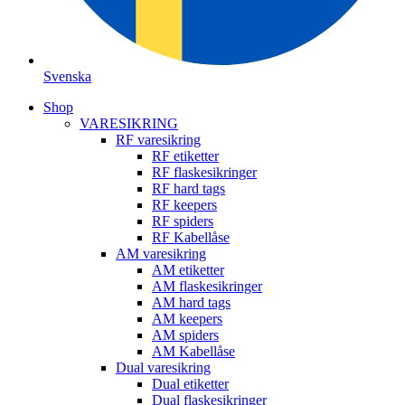
Svenska
Shop
VARESIKRING
RF varesikring
RF etiketter
RF flaskesikringer
RF hard tags
RF keepers
RF spiders
RF Kabellåse
AM varesikring
AM etiketter
AM flaskesikringer
AM hard tags
AM keepers
AM spiders
AM Kabellåse
Dual varesikring
Dual etiketter
Dual flaskesikringer