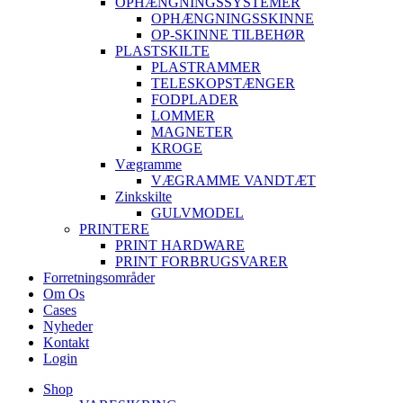
OPHÆNGNINGSSYSTEMER
OPHÆNGNINGSSKINNE
OP-SKINNE TILBEHØR
PLASTSKILTE
PLASTRAMMER
TELESKOPSTÆNGER
FODPLADER
LOMMER
MAGNETER
KROGE
Vægramme
VÆGRAMME VANDTÆT
Zinkskilte
GULVMODEL
PRINTERE
PRINT HARDWARE
PRINT FORBRUGSVARER
Forretningsområder
Om Os
Cases
Nyheder
Kontakt
Login
Shop