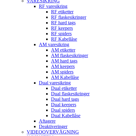
VARESIKRING
RF varesikring
RF etiketter
RF flaskesikringer
RF hard tags
RF keepers
RF spiders
RF Kabellåse
AM varesikring
AM etiketter
AM flaskesikringer
AM hard tags
AM keepers
AM spiders
AM Kabellåse
Dual varesikring
Dual etiketter
Dual flaskesikringer
Dual hard tags
Dual keepers
Dual spiders
Dual Kabellåse
Aftagere
Deaktiveringer
VIDEOOVERVÅGNING