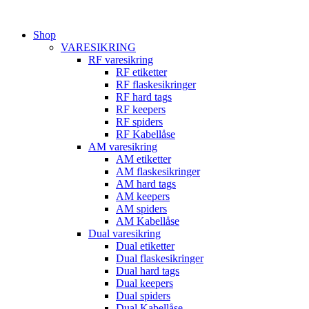
Videre
til
Shop
indhold
VARESIKRING
RF varesikring
RF etiketter
RF flaskesikringer
RF hard tags
RF keepers
RF spiders
RF Kabellåse
AM varesikring
AM etiketter
AM flaskesikringer
AM hard tags
AM keepers
AM spiders
AM Kabellåse
Dual varesikring
Dual etiketter
Dual flaskesikringer
Dual hard tags
Dual keepers
Dual spiders
Dual Kabellåse