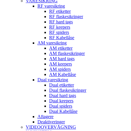
VARESIKRING
RF varesikring
RF etiketter
RF flaskesikringer
RF hard tags
RF keepers
RF spiders
RF Kabellåse
AM varesikring
AM etiketter
AM flaskesikringer
AM hard tags
AM keepers
AM spiders
AM Kabellåse
Dual varesikring
Dual etiketter
Dual flaskesikringer
Dual hard tags
Dual keepers
Dual spiders
Dual Kabellåse
Aftagere
Deaktiveringer
VIDEOOVERVÅGNING