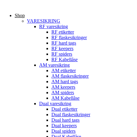
Videre
til
Shop
indhold
VARESIKRING
RF varesikring
RF etiketter
RF flaskesikringer
RF hard tags
RF keepers
RF spiders
RF Kabellåse
AM varesikring
AM etiketter
AM flaskesikringer
AM hard tags
AM keepers
AM spiders
AM Kabellåse
Dual varesikring
Dual etiketter
Dual flaskesikringer
Dual hard tags
Dual keepers
Dual spiders
Dual Kabellåse