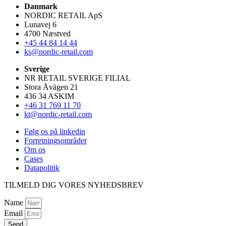
Danmark
NORDIC RETAIL ApS
Lunavej 6
4700 Næstved
+45 44 84 14 44
ks@nordic-retail.com
Sverige
NR RETAIL SVERIGE FILIAL
Stora Åvägen 21
436 34 ASKIM
+46 31 769 11 70
kt@nordic-retail.com
Følg os på linkedin
Forretningsområder
Om os
Cases
Datapolitik
TILMELD DIG VORES NYHEDSBREV
Name
Email
Send