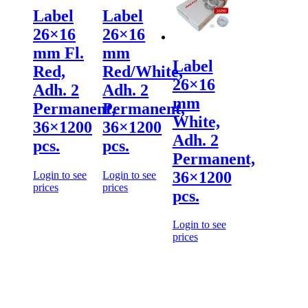
Label
Label
26×16
26×16
mm Fl.
mm
Label
Red,
Red/White,
26×16
Adh. 2
Adh. 2
mm
Permanent,
Permanent,
White,
36×1200
36×1200
Adh. 2
pcs.
pcs.
Permanent,
36×1200
Login to see
Login to see
prices
prices
pcs.
Login to see
prices